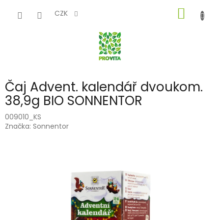
Přejít
NÁKUP
na
CZK
obsah
KOŠÍK
Čaj Advent. kalendář dvoukom.
38,9g BIO SONNENTOR
009010_KS
Značka:
Sonnentor