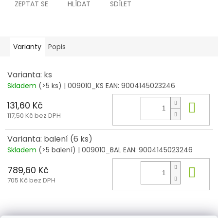
ZEPTAT SE
HLÍDAT
SDÍLET
Varianty
Popis
Varianta: ks
Skladem
(>5 ks)
| 009010_KS
EAN:
9004145023246
131,60 Kč
Do 
117,50 Kč bez DPH
Varianta: balení (6 ks)
Skladem
(>5 balení)
| 009010_BAL
EAN:
9004145023246
789,60 Kč
Do 
705 Kč bez DPH
Z