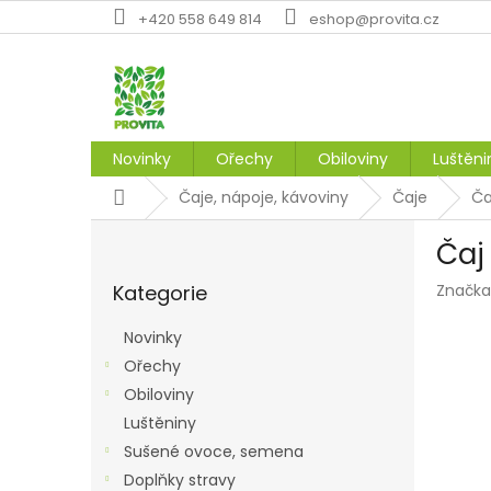
Přejít
+420 558 649 814
eshop@provita.cz
na
obsah
Novinky
Ořechy
Obiloviny
Luštěni
Domů
Čaje, nápoje, kávoviny
Čaje
Ča
P
Čaj
o
Přeskočit
s
Kategorie
Značka
kategorie
t
r
Novinky
a
Ořechy
n
Obiloviny
n
í
Luštěniny
p
Sušené ovoce, semena
a
Doplňky stravy