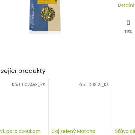
Detailn
TISK
isející produkty
Kód:
002453_KS
Kód:
003121_KS
byl. porc.dvoukom.
Čaj zelený Matcha
Šťáva ci