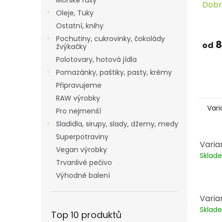
Mořské řasy
Dobr
Oleje, Tuky
SON
Ostatní, knihy
Pochutiny, cukrovinky, čokolády
8
od
žvýkačky
Polotovary, hotová jídla
Pomazánky, paštiky, pasty, krémy
Připravujeme
RAW výrobky
Vari
Pro nejmenší
Sladidla, sirupy, slady, džemy, medy
Superpotraviny
Varia
Vegan výrobky
Skla
Trvanlivé pečivo
Výhodné balení
Varia
Skla
Top 10 produktů