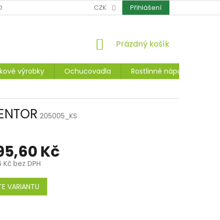
OCHRANA OSOBNÍCH ÚDAJŮ
CZK
CERTIFIKÁTY
Přihlášení
REKLAMACE A ZÁ
NÁKUPNÍ
Prázdný košík
KOŠÍK
kové výrobky
Ochucovadla
Rostlinné nápoje, dezerty
NENTOR
205005_KS
95,60 Kč
6 Kč
bez DPH
E VARIANTU