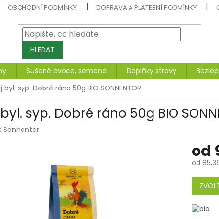
OBCHODNÍ PODMÍNKY
DOPRAVA A PLATEBNÍ PODMÍNKY
HLEDAT
ny
Sušené ovoce, semena
Doplňky stravy
Bezlep
j byl. syp. Dobré ráno 50g BIO SONNENTOR
 byl. syp. Dobré ráno 50g BIO SON
:
Sonnentor
od
od
85,3
Měrná
cena:
ZVOLT