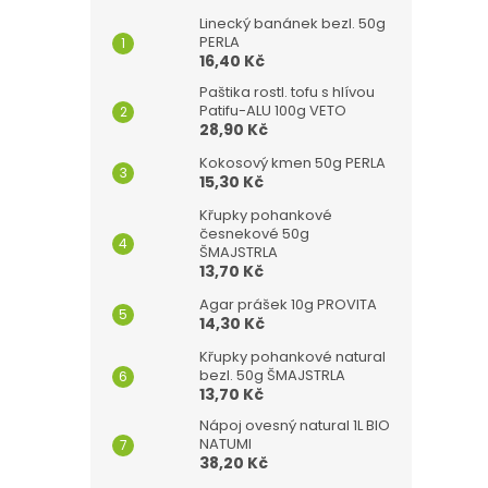
Linecký banánek bezl. 50g
PERLA
16,40 Kč
Paštika rostl. tofu s hlívou
Patifu-ALU 100g VETO
28,90 Kč
Kokosový kmen 50g PERLA
15,30 Kč
Křupky pohankové
česnekové 50g
ŠMAJSTRLA
13,70 Kč
Agar prášek 10g PROVITA
14,30 Kč
Křupky pohankové natural
bezl. 50g ŠMAJSTRLA
13,70 Kč
Nápoj ovesný natural 1L BIO
NATUMI
38,20 Kč