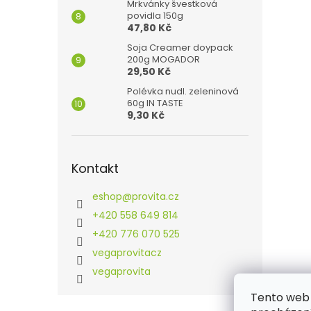
Mrkvánky švestková
povidla 150g
47,80 Kč
Soja Creamer doypack
200g MOGADOR
29,50 Kč
Polévka nudl. zeleninová
60g IN TASTE
9,30 Kč
Kontakt
eshop
@
provita.cz
+420 558 649 814
+420 776 070 525
vegaprovitacz
vegaprovita
Tento web 
Z