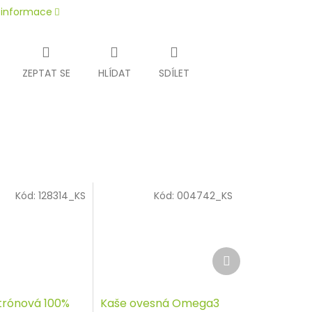
í informace
ZEPTAT SE
HLÍDAT
SDÍLET
Kód:
128314_KS
Kód:
004742_KS
Další
produkt
trónová 100%
Kaše ovesná Omega3