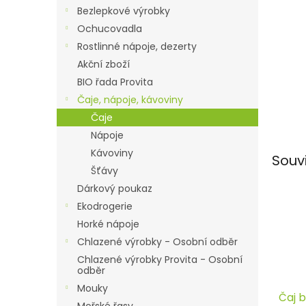
n
Bezlepkové výrobky
e
Ochucovadla
l
Rostlinné nápoje, dezerty
Akční zboží
BIO řada Provita
Čaje, nápoje, kávoviny
Čaje
Nápoje
Kávoviny
Souv
Šťávy
Dárkový poukaz
Ekodrogerie
Horké nápoje
Chlazené výrobky - Osobní odběr
Chlazené výrobky Provita - Osobní
odběr
Mouky
Čaj 