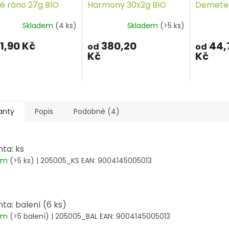
é ráno 27g BIO
Harmony 30x2g BIO
Demeter 
NENTOR
MATCHA TEA
BEUTEL
Skladem
(4 ks)
Skladem
(>5 ks)
1,90 Kč
380,20
44,
od
od
Kč
Kč
anty
Popis
Podobné (4)
nta: ks
dem
(>5 ks)
| 205005_KS
EAN:
9004145005013
nta: balení (6 ks)
dem
(>5 balení)
| 205005_BAL
EAN:
9004145005013