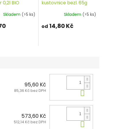
0,2l BIO
kustovnice bezl. 65g
SBACHER
SEMIX
Skladem
(>5 ks)
Skladem
(>5 ks)
70
14,80 Kč
od
95,60 Kč
85,36 Kč bez DPH
Do košíku
573,60 Kč
512,14 Kč bez DPH
Do košíku