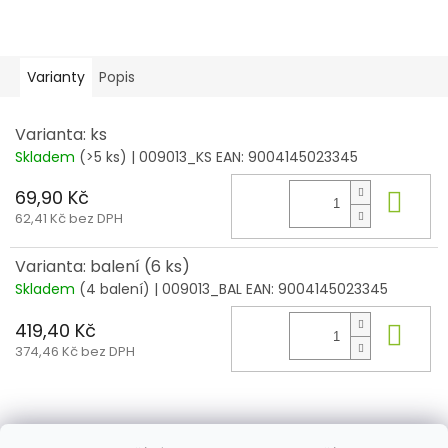
Varianty
Popis
Varianta: ks
Skladem
(>5 ks)
| 009013_KS
EAN:
9004145023345
69,90 Kč
Do 
62,41 Kč bez DPH
Varianta: balení (6 ks)
Skladem
(4 balení)
| 009013_BAL
EAN:
9004145023345
419,40 Kč
Do 
374,46 Kč bez DPH
Z