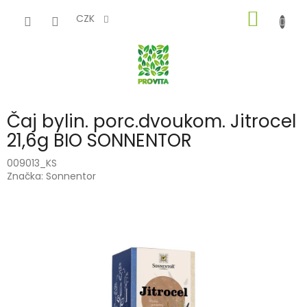
Přejít
NÁKUP
na
CZK
obsah
KOŠÍK
Čaj bylin. porc.dvoukom. Jitrocel
21,6g BIO SONNENTOR
009013_KS
Značka:
Sonnentor