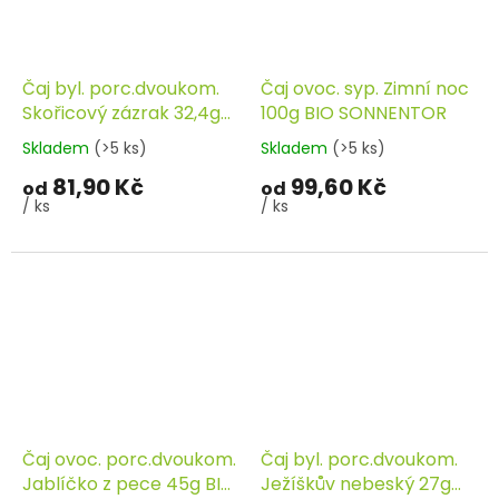
Čaj byl. porc.dvoukom.
Čaj ovoc. syp. Zimní noc
Skořicový zázrak 32,4g
100g BIO SONNENTOR
BIO SONNENTOR
Skladem
(>5 ks)
Skladem
(>5 ks)
81,90 Kč
99,60 Kč
od
od
/ ks
/ ks
Čaj ovoc. porc.dvoukom.
Čaj byl. porc.dvoukom.
Jablíčko z pece 45g BIO
Ježíškův nebeský 27g