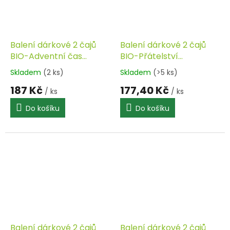
Balení dárkové 2 čajů
Balení dárkové 2 čajů
BIO-Adventní čas
BIO-Přátelství
SONNENTOR
SONNENTOR
Skladem
(2 ks)
Skladem
(>5 ks)
187 Kč
177,40 Kč
/ ks
/ ks
Do košíku
Do košíku
Balení dárkové 2 čajů
Balení dárkové 2 čajů