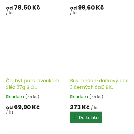
78,50 Kč
99,60 Kč
od
od
/ ks
/ ks
Čaj byl. porc. dvoukom.
Bus London-dárkový box
Sléz 27g BIO
3 černých čajů BIO
SONNENTOR
SONNENTOR
Skladem
(>5 ks)
Skladem
(>5 ks)
69,90 Kč
273 Kč
od
/ ks
/ ks
Do košíku