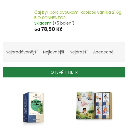
Čaj byl. porc.dvoukom. Rooibos vanilka 21,6g
BIO SONNENTOR
Skladem
(>5 balení)
78,50 Kč
od
Ř
a
Nejprodávanější
Nejlevnější
Nejdražší
Abecedně
z
e
n
OTEVŘÍT FILTR
í
p
V
r
ý
o
p
d
i
u
s
k
p
t
r
ů