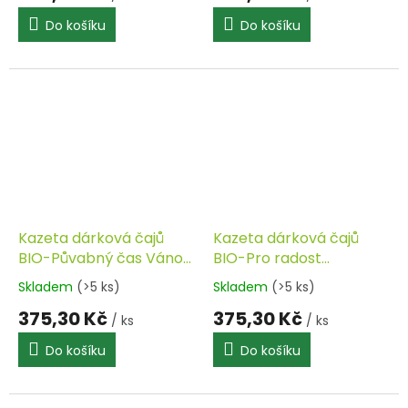
Do košíku
Do košíku
Kazeta dárková čajů
Kazeta dárková čajů
BIO-Půvabný čas Vánoc
BIO-Pro radost
SONNENTOR
SONNENTOR
Skladem
(>5 ks)
Skladem
(>5 ks)
375,30 Kč
375,30 Kč
/ ks
/ ks
Do košíku
Do košíku