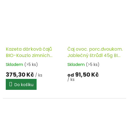
Kazeta dárková čajů
Čaj ovoc. porc.dvoukom.
BIO-Kouzlo zimních
Jablečný štrůdl 45g BIO
večerů SONNENTOR
SONNENTOR
Skladem
(>5 ks)
Skladem
(>5 ks)
375,30 Kč
91,50 Kč
od
/ ks
/ ks
Do košíku