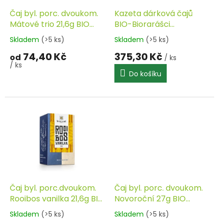
o
d
Čaj byl. porc. dvoukom.
Kazeta dárková čajů
u
Mátové trio 21,6g BIO
BIO-Biorarášci
k
SONNENTOR
SONNENTOR
Skladem
(>5 ks)
Skladem
(>5 ks)
t
74,40 Kč
375,30 Kč
ů
od
/ ks
/ ks
Do košíku
Čaj byl. porc.dvoukom.
Čaj byl. porc. dvoukom.
Rooibos vanilka 21,6g BIO
Novoroční 27g BIO
SONNENTOR
SONNENTOR
Skladem
(>5 ks)
Skladem
(>5 ks)