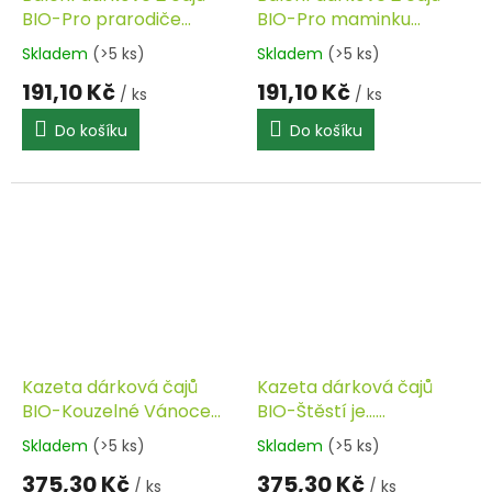
BIO-Pro prarodiče
BIO-Pro maminku
SONNENTOR
SONNENTOR
Skladem
(>5 ks)
Skladem
(>5 ks)
191,10 Kč
191,10 Kč
/ ks
/ ks
Do košíku
Do košíku
Kazeta dárková čajů
Kazeta dárková čajů
BIO-Kouzelné Vánoce
BIO-Štěstí je...
SONNENTOR
SONNENTOR
Skladem
(>5 ks)
Skladem
(>5 ks)
375,30 Kč
375,30 Kč
/ ks
/ ks