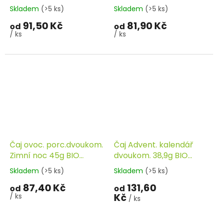
SONNENTOR
BIO SONNENTOR
Skladem
(>5 ks)
Skladem
(>5 ks)
91,50 Kč
81,90 Kč
od
od
/ ks
/ ks
Čaj ovoc. porc.dvoukom.
Čaj Advent. kalendář
Zimní noc 45g BIO
dvoukom. 38,9g BIO
SONNENTOR
SONNENTOR
Skladem
(>5 ks)
Skladem
(>5 ks)
87,40 Kč
131,60
od
od
Kč
/ ks
/ ks