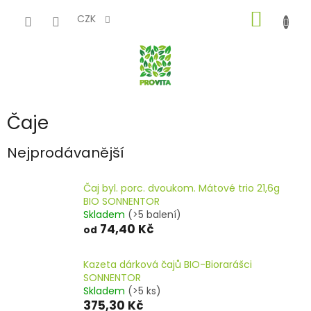
Přejít
NÁKUP
na
CZK
obsah
KOŠÍK
Čaje
Nejprodávanější
Čaj byl. porc. dvoukom. Mátové trio 21,6g
BIO SONNENTOR
Skladem
(>5 balení)
74,40 Kč
od
Kazeta dárková čajů BIO-Biorarášci
SONNENTOR
Skladem
(>5 ks)
375,30 Kč