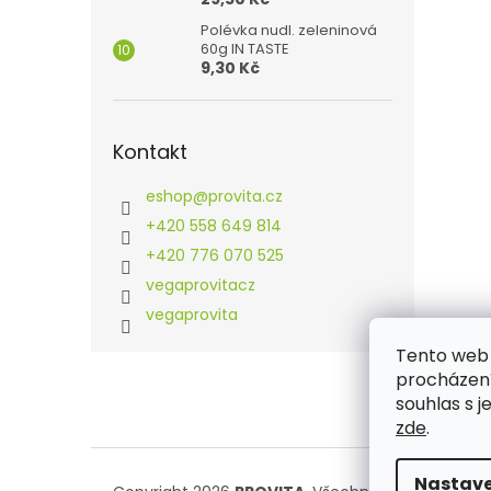
Polévka nudl. zeleninová
60g IN TASTE
9,30 Kč
Kontakt
eshop
@
provita.cz
+420 558 649 814
+420 776 070 525
vegaprovitacz
vegaprovita
Tento web 
Z
procházení
á
souhlas s j
p
zde
.
a
t
í
Nastave