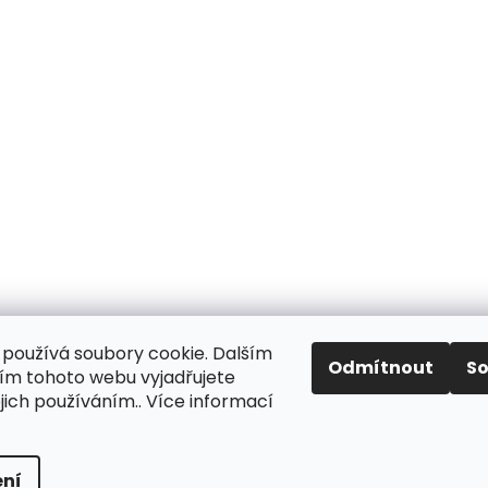
používá soubory cookie. Dalším
Odmítnout
S
m tohoto webu vyjadřujete
Aktuality
Kamenné prodejny
Kosmetika
Provita
ejich používáním.. Více informací
ní