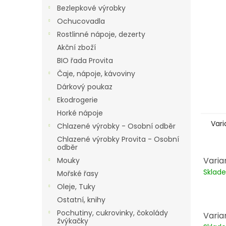
n
Bezlepkové výrobky
e
Ochucovadla
l
Rostlinné nápoje, dezerty
Akční zboží
BIO řada Provita
Čaje, nápoje, kávoviny
Dárkový poukaz
Ekodrogerie
Horké nápoje
Vari
Chlazené výrobky - Osobní odběr
Chlazené výrobky Provita - Osobní
odběr
Varia
Mouky
Skla
Mořské řasy
Oleje, Tuky
Ostatní, knihy
Pochutiny, cukrovinky, čokolády
Varian
žvýkačky