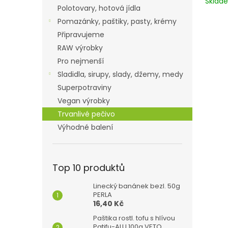
Skla
Polotovary, hotová jídla
Pomazánky, paštiky, pasty, krémy
Připravujeme
RAW výrobky
Pro nejmenší
Sladidla, sirupy, slady, džemy, medy
Superpotraviny
Vegan výrobky
Trvanlivé pečivo
Výhodné balení
Top 10 produktů
Linecký banánek bezl. 50g
PERLA
16,40 Kč
Paštika rostl. tofu s hlívou
Patifu-ALU 100g VETO