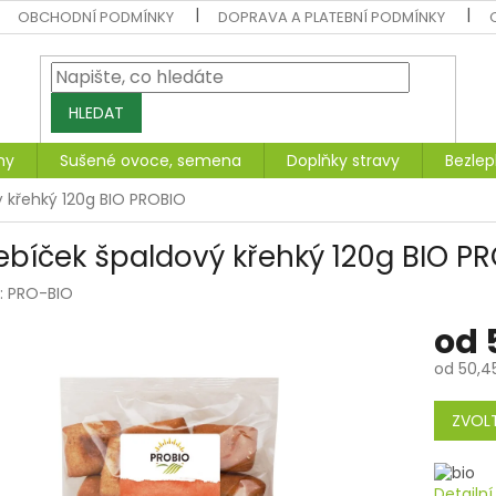
OBCHODNÍ PODMÍNKY
DOPRAVA A PLATEBNÍ PODMÍNKY
HLEDAT
ny
Sušené ovoce, semena
Doplňky stravy
Bezlep
 křehký 120g BIO PROBIO
ebíček špaldový křehký 120g BIO P
:
PRO-BIO
od
od
50,4
Měrná
cena:
ZVOLT
Detailn