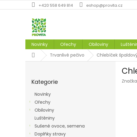
Přejít
+420 558 649 814
eshop@provita.cz
na
obsah
Novinky
Ořechy
Obiloviny
Luštěni
Domů
Trvanlivé pečivo
Chlebíček špaldový
P
Chl
o
Přeskočit
s
Kategorie
Značka
kategorie
t
r
Novinky
a
Ořechy
n
Obiloviny
n
í
Luštěniny
p
Sušené ovoce, semena
a
Doplňky stravy