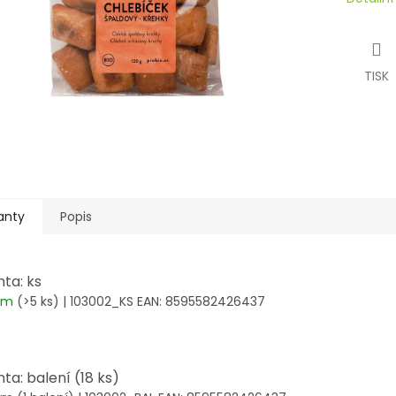
TISK
anty
Popis
nta: ks
dem
(>5 ks)
| 103002_KS
EAN:
8595582426437
ta: balení (18 ks)