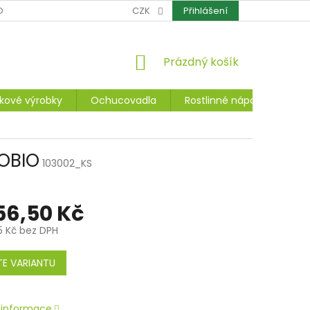
OCHRANA OSOBNÍCH ÚDAJŮ
CZK
CERTIFIKÁTY
Přihlášení
REKLAMACE A ZÁ
NÁKUPNÍ
Prázdný košík
KOŠÍK
kové výrobky
Ochucovadla
Rostlinné nápoje, dezerty
ROBIO
103002_KS
56,50 Kč
5 Kč
bez DPH
E VARIANTU
í informace