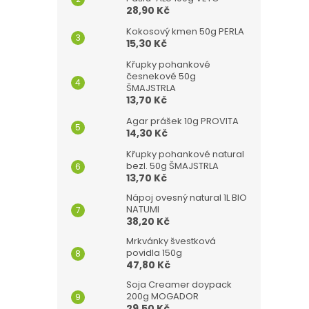
28,90 Kč
Kokosový kmen 50g PERLA
15,30 Kč
Křupky pohankové
česnekové 50g
ŠMAJSTRLA
13,70 Kč
Agar prášek 10g PROVITA
14,30 Kč
Křupky pohankové natural
bezl. 50g ŠMAJSTRLA
13,70 Kč
Nápoj ovesný natural 1L BIO
NATUMI
38,20 Kč
Mrkvánky švestková
povidla 150g
47,80 Kč
Soja Creamer doypack
200g MOGADOR
29,50 Kč