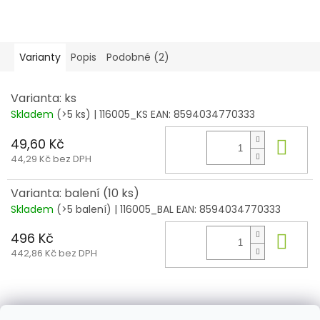
Varianty
Popis
Podobné (2)
Varianta: ks
Skladem
(>5 ks)
| 116005_KS
EAN:
8594034770333
49,60 Kč
Do 
44,29 Kč bez DPH
Varianta: balení (10 ks)
Skladem
(>5 balení)
| 116005_BAL
EAN:
8594034770333
496 Kč
Do 
442,86 Kč bez DPH
Z