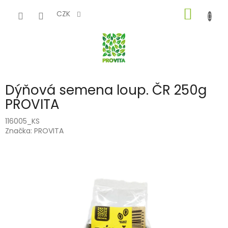
Přejít
NÁKUP
na
CZK
obsah
KOŠÍK
Dýňová semena loup. ČR 250g
PROVITA
116005_KS
Značka:
PROVITA