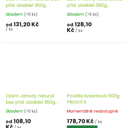
přid. sladidel 360g
přid. sladidel 360g
ZDRAVÝ VĚK
ZDRAVÝ VĚK
Skladem
(>5 ks)
Skladem
(>5 ks)
131,20 Kč
128,10
od
od
Kč
/ ks
/ ks
Džem Jahody natural
Povidla švestková 500g
bez přid. sladidel 360g
PROVITA
ZDRAVÝ VĚK
Skladem
(>5 ks)
Momentálně nedostupné
108,10
178,70 Kč
od
/ ks
Kč
/ ks