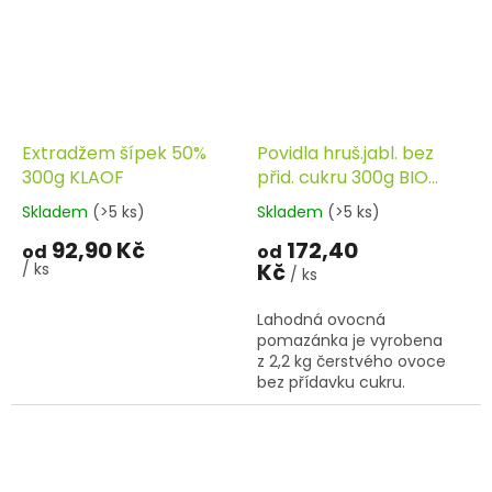
Extradžem šípek 50%
Povidla hruš.jabl. bez
300g KLAOF
přid. cukru 300g BIO
RAPUNZEL
Skladem
(>5 ks)
Skladem
(>5 ks)
92,90 Kč
172,40
od
od
Kč
/ ks
/ ks
Lahodná ovocná
pomazánka je vyrobena
z 2,2 kg čerstvého ovoce
bez přídavku cukru.