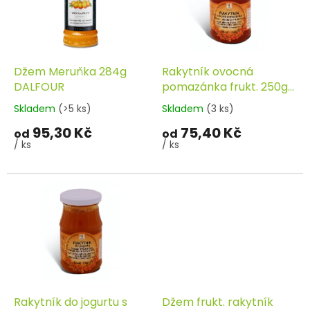
u
s
k
p
t
r
ů
o
d
Džem Meruňka 284g
Rakytník ovocná
u
DALFOUR
pomazánka frukt. 250g
k
CVRČEK
Skladem
(>5 ks)
Skladem
(3 ks)
t
95,30 Kč
75,40 Kč
ů
od
od
/ ks
/ ks
Rakytník do jogurtu s
Džem frukt. rakytník