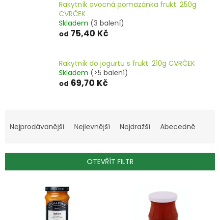
Rakytník ovocná pomazánka frukt. 250g
CVRČEK
Skladem
(3 balení)
75,40 Kč
od
Rakytník do jogurtu s frukt. 210g CVRČEK
Skladem
(>5 balení)
69,70 Kč
od
Ř
a
Nejprodávanější
Nejlevnější
Nejdražší
Abecedně
z
e
n
OTEVŘÍT FILTR
í
p
V
r
ý
o
p
d
i