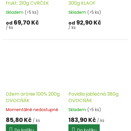
frukt. 210g CVRČEK
300g KLAOF
Skladem
(>5 ks)
Skladem
(>5 ks)
69,70 Kč
92,90 Kč
od
od
/ ks
/ ks
Džem arónie 100% 200g
Povidla jablečná 380g
OVOCŇÁK
OVOCŇÁK
Momentálně nedostupné
Skladem
(>5 ks)
85,80 Kč
183,90 Kč
/ ks
/ ks
Do košíku
Do košíku