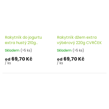
Rakytník do jogurtu
Rakytník džem extra
extra hustý 210g
výběrový 220g CVRČEK
CVRČEK
Skladem
(>5 ks)
Skladem
(>5 ks)
69,70 Kč
69,70 Kč
od
od
/ ks
/ ks