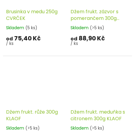
Brusinka v medu 250g
Džem frukt. zázvor s
CVRČEK
pomerančem 300g
KLAOF
Skladem
(5 ks)
Skladem
(>5 ks)
75,40 Kč
88,90 Kč
od
od
/ ks
/ ks
Džem frukt. růže 300g
Džem frukt. meduňka s
KLAOF
citronem 300g KLAOF
Skladem
(>5 ks)
Skladem
(>5 ks)