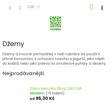
Přejít
NÁKUP
na
CZK
obsah
KOŠÍK
Džemy
Džemy a ovocné pomazánky v naší nabídce lze použít k
přímé konzumaci, k ochucení tvarohu a jogurtů, jako náplň
do koláčů nebo jako poleva na zmrzlinové poháry či dezerty.
Nejprodávanější
Džem Meruňka 284g DALFOUR
Skladem
(>5 balení)
95,30 Kč
od