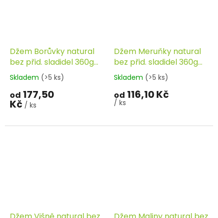
Džem Borůvky natural
Džem Meruňky natural
bez přid. sladidel 360g
bez přid. sladidel 360g
ZDRAVÝ VĚK
ZDRAVÝ VĚK
Skladem
(>5 ks)
Skladem
(>5 ks)
177,50
116,10 Kč
od
od
Kč
/ ks
/ ks
Džem Višně natural bez
Džem Maliny natural bez