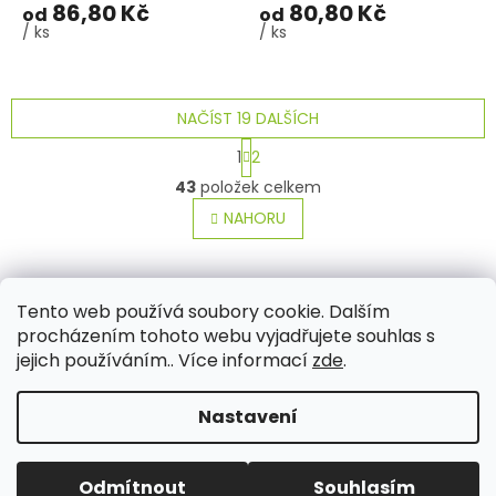
86,80 Kč
80,80 Kč
od
od
/ ks
/ ks
NAČÍST 19 DALŠÍCH
S
1
2
t
O
r
43
položek celkem
v
á
l
NAHORU
n
á
k
o
d
v
Z
a
á
c
á
Tento web používá soubory cookie. Dalším
Aktuality
Kamenné prodejny
Kosmetika
Provita
n
í
p
í
procházením tohoto webu vyjadřujete souhlas s
p
a
jejich používáním.. Více informací
zde
.
r
t
v
í
k
Nastavení
Vytvořil Shoptet
y
v
ý
Odmítnout
Souhlasím
Copyright 2026
PROVITA
. Všechna práva vyhrazena.
p