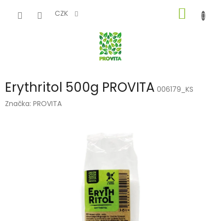
Přejít
NÁKUP
na
CZK
obsah
KOŠÍK
Erythritol 500g PROVITA
006179_KS
Značka:
PROVITA