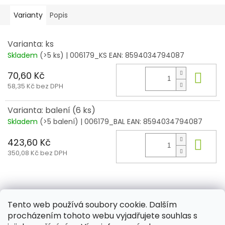
Varianty
Popis
Varianta: ks
Skladem
(>5 ks)
| 006179_KS
EAN:
8594034794087
70,60 Kč
Do 
58,35 Kč bez DPH
Varianta: balení (6 ks)
Skladem
(>5 balení)
| 006179_BAL
EAN:
8594034794087
423,60 Kč
Do 
350,08 Kč bez DPH
Z
á
Tento web používá soubory cookie. Dalším
Aktuality
Kamenné prodejny
Kosmetika
Provita
p
procházením tohoto webu vyjadřujete souhlas s
a