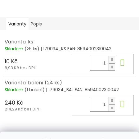
Varianty
Popis
Varianta: ks
Skladem
(>5 ks)
| 179034_KS
EAN:
8594002310042
10 Kč
Do 
8,93 Kč bez DPH
Varianta: balení (24 ks)
Skladem
(1 balení)
| 179034_BAL
EAN:
8594002310042
240 Kč
Do 
214,29 Kč bez DPH
Z