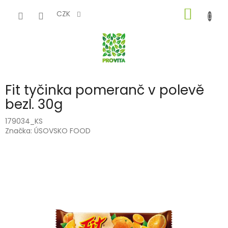
Přejít
NÁKUP
na
CZK
obsah
KOŠÍK
Fit tyčinka pomeranč v polevě
bezl. 30g
179034_KS
Značka:
ÚSOVSKO FOOD