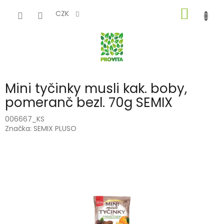
Přejít
NÁKUP
na
CZK
obsah
KOŠÍK
Mini tyčinky musli kak. boby,
pomeranč bezl. 70g SEMIX
006667_KS
Značka:
SEMIX PLUSO