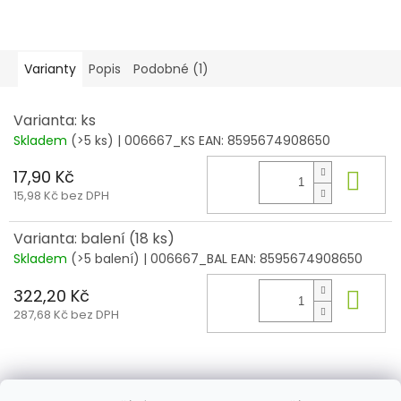
Varianty
Popis
Podobné (1)
Varianta: ks
Skladem
(>5 ks)
| 006667_KS
EAN:
8595674908650
17,90 Kč
Do 
15,98 Kč bez DPH
Varianta: balení (18 ks)
Skladem
(>5 balení)
| 006667_BAL
EAN:
8595674908650
322,20 Kč
Do 
287,68 Kč bez DPH
Z