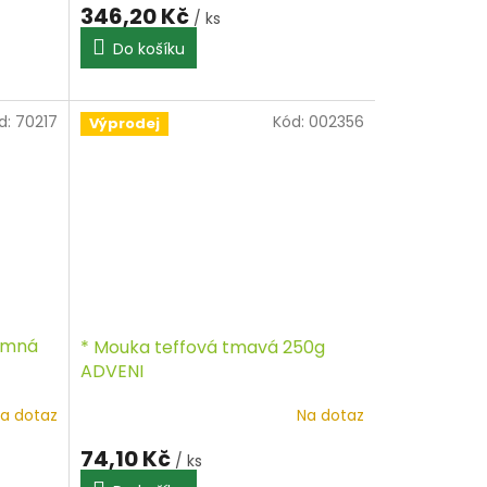
346,20 Kč
/ ks
Do košíku
d:
70217
Kód:
002356
Výprodej
jemná
* Mouka teffová tmavá 250g
ADVENI
a dotaz
Na dotaz
74,10 Kč
/ ks