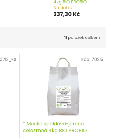
O
4kg BIO PROBIO
Na dotaz
237,30 Kč
11
položek celkem
0213_KS
Kód:
70215
* Mouka špaldová-jemná
O
celozrnná 4kg BIO PROBIO