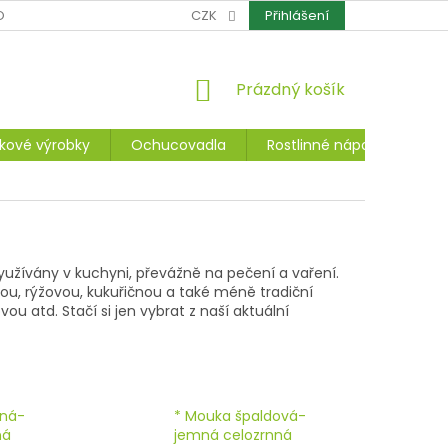
OCHRANA OSOBNÍCH ÚDAJŮ
CZK
CERTIFIKÁTY
Přihlášení
REKLAMACE A ZÁ
NÁKUPNÍ
Prázdný košík
KOŠÍK
kové výrobky
Ochucovadla
Rostlinné nápoje, dezerty
yužívány v kuchyni, převážně na pečení a vaření.
u, rýžovou, kukuřičnou a také méně tradiční
 atd. Stačí si jen vybrat z naší aktuální
čná-
* Mouka špaldová-
ná
jemná celozrnná