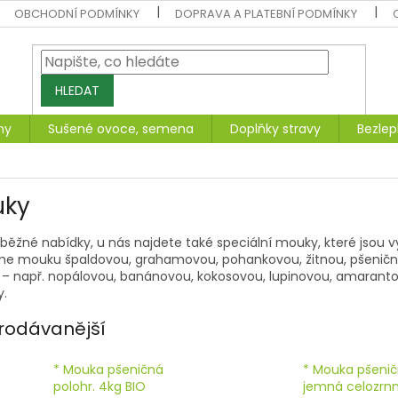
OBCHODNÍ PODMÍNKY
DOPRAVA A PLATEBNÍ PODMÍNKY
HLEDAT
ny
Sušené ovoce, semena
Doplňky stravy
Bezlep
uky
běžné nabídky, u nás najdete také speciální mouky, které jsou v
me mouku špaldovou, grahamovou, pohankovou, žitnou, pšenično
– např. nopálovou, banánovou, kokosovou, lupinovou, amarantovou
y.
rodávanější
* Mouka pšeničná
* Mouka pšeni
polohr. 4kg BIO
jemná celozrn