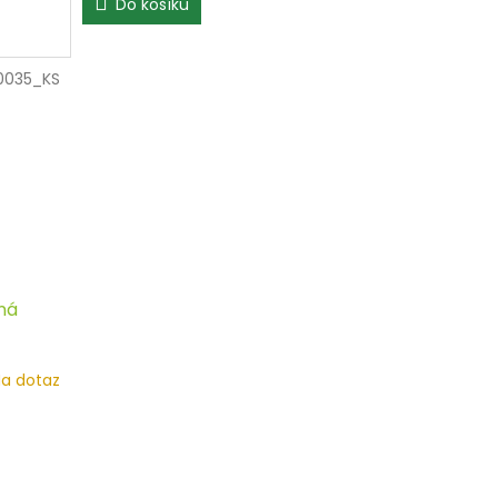
Do košíku
0035_KS
ná
a dotaz