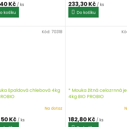
,40 Kč
233,30 Kč
/ ks
/ ks
o košíku
Do košíku
Kód:
70318
Kó
uka špaldová chlebová 4kg
* Mouka žitná celozrnná 
PROBIO
4kg BIO PROBIO
Na dotaz
N
,50 Kč
182,80 Kč
/ ks
/ ks