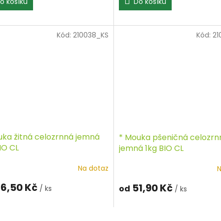
o košíku
Do košíku
Kód:
210038_KS
Kód:
21
uka žitná celozrnná jemná
* Mouka pšeničná celozrn
IO CL
jemná 1kg BIO CL
Na dotaz
N
6,50 Kč
51,90 Kč
od
/ ks
/ ks
O