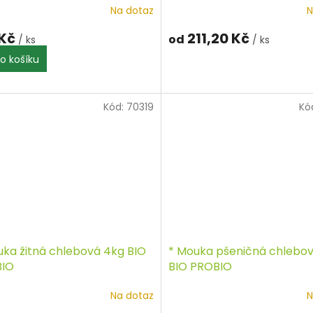
Na dotaz
N
 Kč
211,20 Kč
od
/ ks
/ ks
o košíku
Kód:
70319
Kó
uka žitná chlebová 4kg BIO
* Mouka pšeničná chlebo
IO
BIO PROBIO
Na dotaz
N