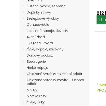
ů
Luštěniny
Sušené ovoce, semena
212
Doplňky stravy
Bezlepkové výrobky
D
Ochucovadla
Rostlinné nápoje, dezerty
Akční zboží
BIO řada Provita
Čaje, nápoje, kávoviny
Dárkový poukaz
Ekodrogerie
Horké nápoje
Chlazené výrobky - Osobní odběr
Chlazené výrobky Provita - Osobní
odběr
* Mo
PROB
Mouky
Mořské řasy
Oleje, Tuky