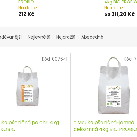
PROBIO
4kg BIO PROBI
Na dotaz
Na dotaz
212 Kč
211,20 Kč
od
odávanější
Nejlevnější
Nejdražší
Abecedně
Kód:
007641
Kód:
7
uka pšeničná polohr. 4kg
* Mouka pšeničná-jemná
PROBIO
celozrnná 4kg BIO PROBI