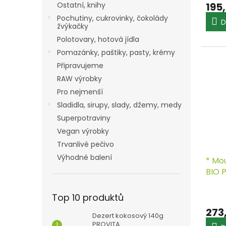
195
Ostatní, knihy
Pochutiny, cukrovinky, čokolády
D
žvýkačky
Polotovary, hotová jídla
Pomazánky, paštiky, pasty, krémy
Připravujeme
RAW výrobky
Pro nejmenší
Sladidla, sirupy, slady, džemy, medy
Superpotraviny
Vegan výrobky
Trvanlivé pečivo
Výhodné balení
* Mo
BIO 
Top 10 produktů
273
Dezert kokosový 140g
PROVITA