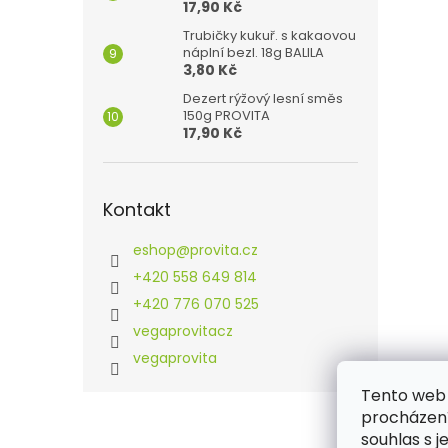
17,90 Kč
Trubičky kukuř. s kakaovou
náplní bezl. 18g BALILA
3,80 Kč
Dezert rýžový lesní směs
150g PROVITA
17,90 Kč
Kontakt
eshop
@
provita.cz
+420 558 649 814
+420 776 070 525
vegaprovitacz
vegaprovita
Tento web 
Z
procházení
á
souhlas s j
p