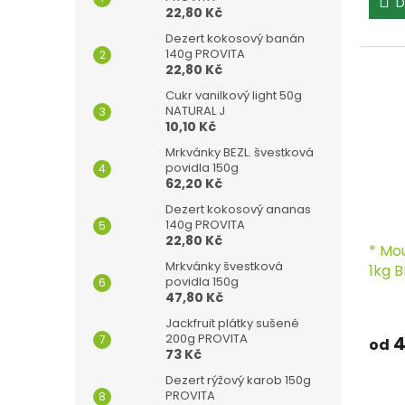
D
22,80 Kč
Dezert kokosový banán
140g PROVITA
22,80 Kč
Cukr vanilkový light 50g
NATURAL J
10,10 Kč
Mrkvánky BEZL. švestková
povidla 150g
62,20 Kč
Dezert kokosový ananas
140g PROVITA
22,80 Kč
* Mo
Mrkvánky švestková
1kg B
povidla 150g
47,80 Kč
Jackfruit plátky sušené
200g PROVITA
4
od
73 Kč
Dezert rýžový karob 150g
PROVITA