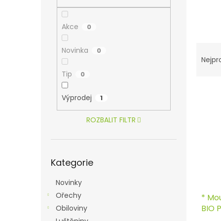
n
e
l
Akce
0
Ř
Novinka
0
a
Nejpr
z
Tip
0
e
V
n
Výprodej
1
ý
í
p
p
ROZBALIT FILTR
i
r
s
o
p
d
Přeskočit
r
u
Kategorie
kategorie
o
k
d
t
Novinky
u
ů
Ořechy
* Mo
k
BIO 
Obiloviny
t