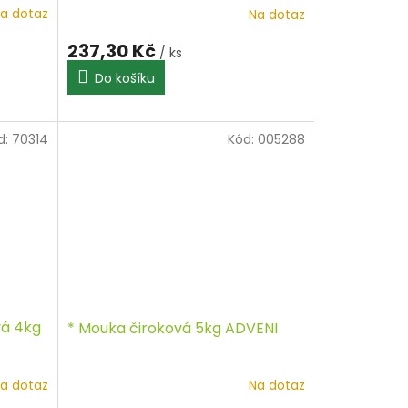
a dotaz
Na dotaz
237,30 Kč
/ ks
Do košíku
d:
70314
Kód:
005288
vá 4kg
* Mouka čiroková 5kg ADVENI
a dotaz
Na dotaz