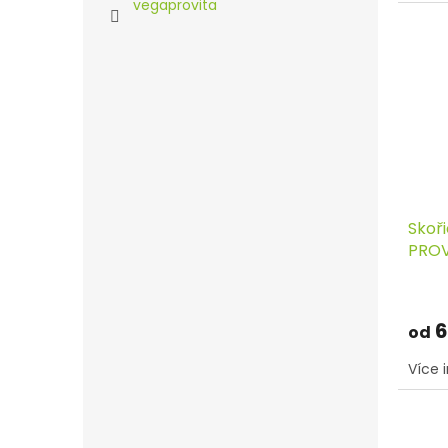
vegaprovita
Skoři
PROV
6
od
Více 