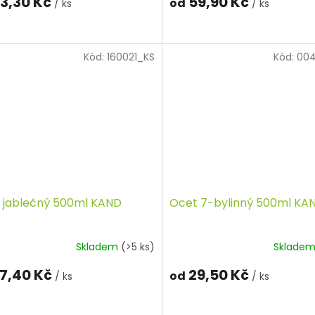
3,30 Kč
59,90 Kč
od
/ ks
/ ks
Kód:
160021_KS
Kód:
00
 jablečný 500ml KAND
Ocet 7-bylinný 500ml KA
Skladem
(>5 ks)
Sklade
7,40 Kč
29,50 Kč
od
/ ks
/ ks