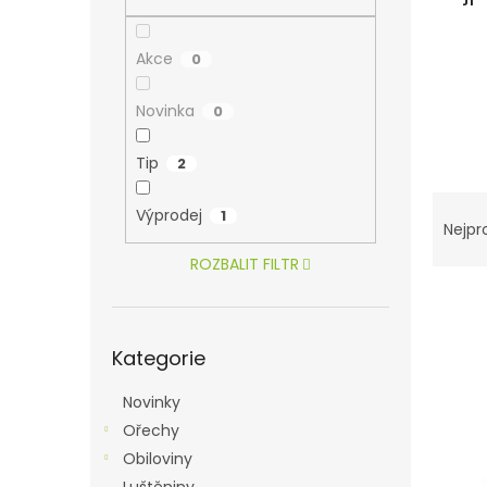
n
e
l
Akce
0
Novinka
0
Tip
2
Ř
Výprodej
1
a
Nejpr
z
ROZBALIT FILTR
e
V
n
ý
í
Přeskočit
p
p
Kategorie
kategorie
i
r
s
o
Novinky
p
d
Ořechy
r
u
Obiloviny
o
k