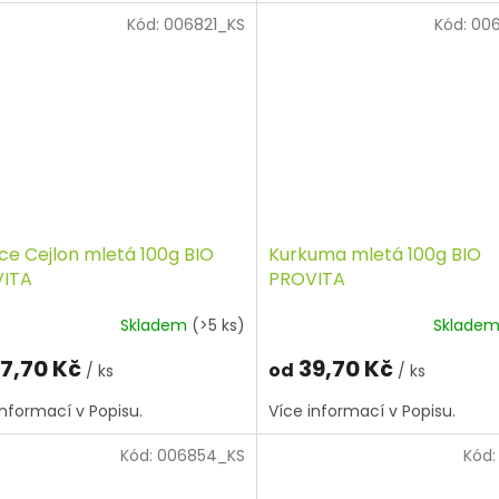
Kód:
006821_KS
Kód:
00
ce Cejlon mletá 100g BIO
Kurkuma mletá 100g BIO
ITA
PROVITA
Skladem
(>5 ks)
Sklade
7,70 Kč
39,70 Kč
od
/ ks
/ ks
informací v Popisu.
Více informací v Popisu.
Kód:
006854_KS
Kód