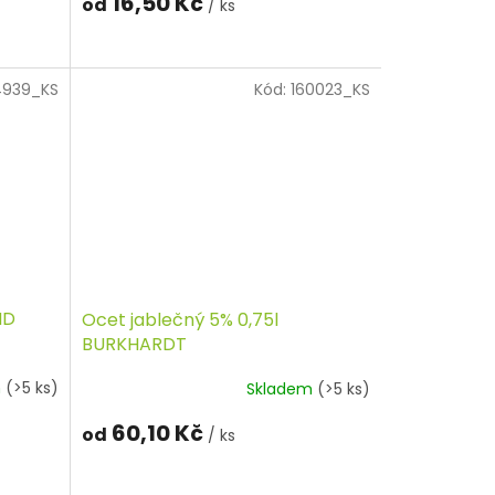
16,50 Kč
od
/ ks
4939_KS
Kód:
160023_KS
ND
Ocet jablečný 5% 0,75l
BURKHARDT
m
(>5 ks)
Skladem
(>5 ks)
60,10 Kč
od
/ ks