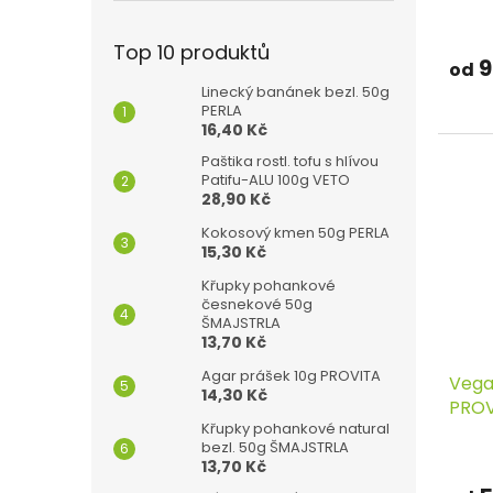
Top 10 produktů
9
od
Linecký banánek bezl. 50g
PERLA
16,40 Kč
Paštika rostl. tofu s hlívou
Patifu-ALU 100g VETO
28,90 Kč
Kokosový kmen 50g PERLA
15,30 Kč
Křupky pohankové
česnekové 50g
ŠMAJSTRLA
13,70 Kč
Agar prášek 10g PROVITA
Vega
14,30 Kč
PROV
Křupky pohankové natural
bezl. 50g ŠMAJSTRLA
13,70 Kč