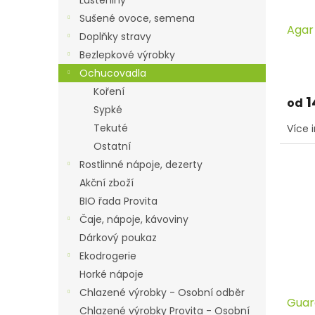
d
t
Luštěniny
u
ů
Sušené ovoce, semena
Agar
k
Doplňky stravy
t
Bezlepkové výrobky
ů
Ochucovadla
Koření
1
od
Sypké
Tekuté
Více 
Ostatní
Rostlinné nápoje, dezerty
Akční zboží
BIO řada Provita
Čaje, nápoje, kávoviny
Dárkový poukaz
Ekodrogerie
Horké nápoje
Chlazené výrobky - Osobní odběr
Guar
Chlazené výrobky Provita - Osobní