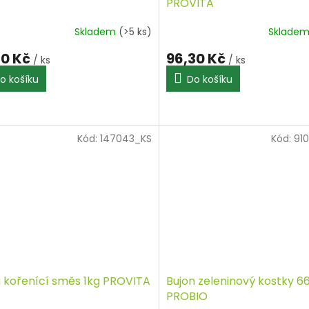
PROVITA
Skladem
(>5 ks)
Sklade
40 Kč
96,30 Kč
/ ks
/ ks
o košíku
Do košíku
Kód:
147043_KS
Kód:
91
 kořenící směs 1kg PROVITA
Bujon zeleninový kostky 6
PROBIO