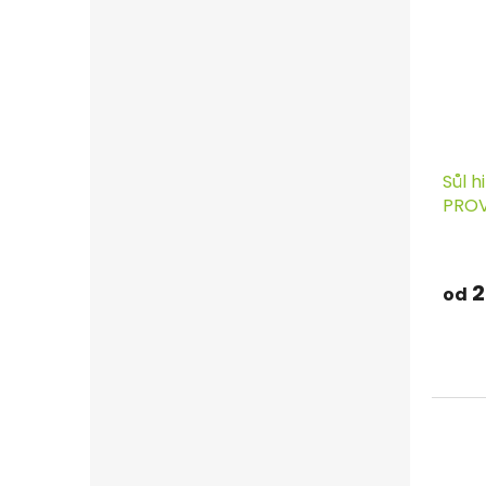
Sůl 
PROV
2
od