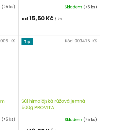
m
(>5 ks)
Skladem
(>5 ks)
15,50 Kč
od
/ ks
3006_KS
Kód:
003475_KS
Tip
dem
Sůl himalájská růžová jemná
500g PROVITA
m
(>5 ks)
Skladem
(>5 ks)