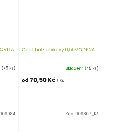
ROVITA
Ocet balzamikový 0,5l MODENA
m
(>5 ks)
Skladem
(>5 ks)
70,50 Kč
od
/ ks
009984
Kód:
009807_KS