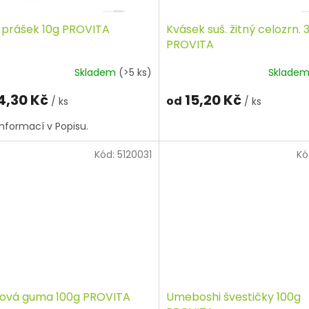
 prášek 10g PROVITA
Kvásek suš. žitný celozrn. 
PROVITA
Skladem
(>5 ks)
Sklade
4,30 Kč
15,20 Kč
od
/ ks
/ ks
informací v Popisu.
Kód:
5120031
Kó
ová guma 100g PROVITA
Umeboshi švestičky 100g