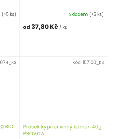
m
(>5 ks)
Skladem
(>5 ks)
37,80 Kč
od
/ ks
0074_KS
Kód:
157100_KS
6g BIO
Prášek kypřící vinný kámen 40g
PROVITA