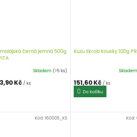
himalájská černá jemná 500g
Kuzu škrob kousky 100g P
ITA
Skladem
(>5 ks)
Sklade
3,90 Kč
151,60 Kč
/ ks
/ ks
Do košíku
Kód:
160005_KS
Kód: