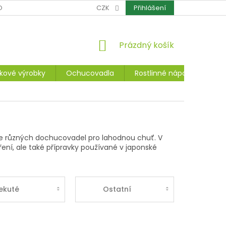
OCHRANA OSOBNÍCH ÚDAJŮ
CZK
CERTIFIKÁTY
Přihlášení
REKLAMACE A ZÁ
NÁKUPNÍ
Prázdný košík
KOŠÍK
kové výrobky
Ochucovadla
Rostlinné nápoje, dezerty
me různých dochucovadel pro lahodnou chuť. V
ení, ale také přípravky používané v japonské
ekuté
Ostatní