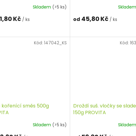
Skladem
(>5 ks)
Sklade
1,80 Kč
45,80 Kč
od
/ ks
/ ks
Kód:
147042_KS
Kód:
16
 kořenící směs 500g
Droždí suš. vločky se sla
ITA
150g PROVITA
Skladem
(>5 ks)
Sklade