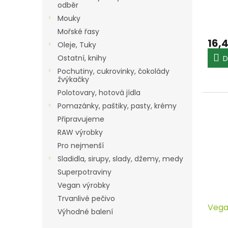
odběr
Mouky
Mořské řasy
16,
Oleje, Tuky
Ostatní, knihy
D
Pochutiny, cukrovinky, čokolády
žvýkačky
Polotovary, hotová jídla
Pomazánky, paštiky, pasty, krémy
Připravujeme
RAW výrobky
Pro nejmenší
Sladidla, sirupy, slady, džemy, medy
Superpotraviny
Vegan výrobky
Trvanlivé pečivo
Vega
Výhodné balení