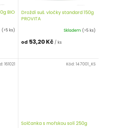
30g BIO
Droždí suš. vločky standard 150g
PROVITA
m
(>5 ks)
Skladem
(>5 ks)
53,20 Kč
od
/ ks
d:
161021
Kód:
147001_KS
Solčanka s mořskou solí 250g