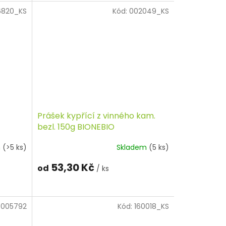
6820_KS
Kód:
002049_KS
Prášek kypřící z vinného kam.
bezl. 150g BIONEBIO
m
(>5 ks)
Skladem
(5 ks)
53,30 Kč
od
/ ks
:
005792
Kód:
160018_KS