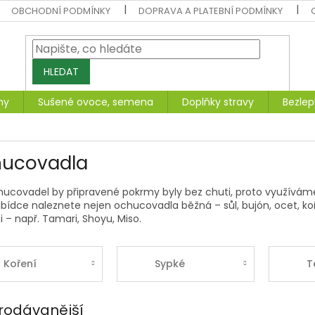
OBCHODNÍ PODMÍNKY
DOPRAVA A PLATEBNÍ PODMÍNKY
HLEDAT
ny
Sušené ovoce, semena
Doplňky stravy
Bezlep
ucovadla
hucovadel by připravené pokrmy byly bez chuti, proto využívá
bídce naleznete nejen ochucovadla běžná – sůl, bujón, ocet, koř
 – např. Tamari, Shoyu, Miso.
Koření
Sypké
T
rodávanější