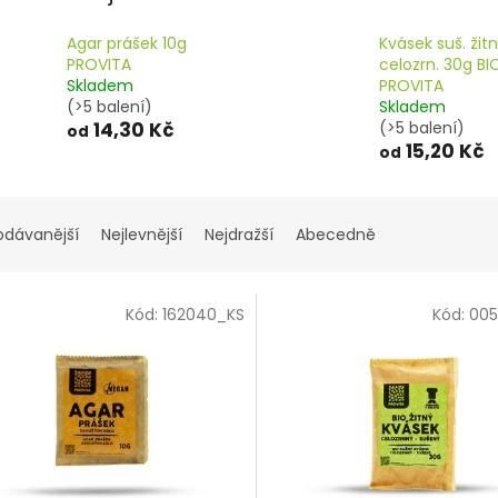
Agar prášek 10g
Kvásek suš. žit
PROVITA
celozrn. 30g BI
Skladem
PROVITA
(>5 balení)
Skladem
14,30 Kč
(>5 balení)
od
15,20 Kč
od
odávanější
Nejlevnější
Nejdražší
Abecedně
Kód:
162040_KS
Kód:
00