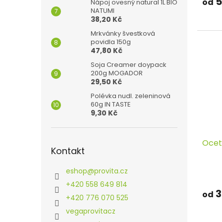
5
od
Nápoj ovesný natural 1L BIO
NATUMI
38,20 Kč
Mrkvánky švestková
povidla 150g
47,80 Kč
Soja Creamer doypack
200g MOGADOR
29,50 Kč
Polévka nudl. zeleninová
60g IN TASTE
9,30 Kč
Ocet
Kontakt
eshop
@
provita.cz
+420 558 649 814
3
od
+420 776 070 525
vegaprovitacz