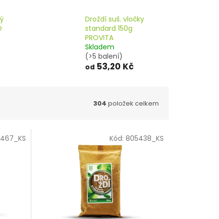
ný
Droždí suš. vločky
O
standard 150g
PROVITA
Skladem
(>5 balení)
53,20 Kč
od
304
položek celkem
5467_KS
Kód:
805438_KS