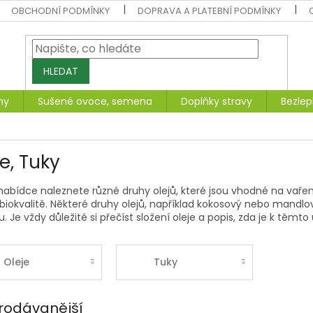
OBCHODNÍ PODMÍNKY
DOPRAVA A PLATEBNÍ PODMÍNKY
HLEDAT
ny
Sušené ovoce, semena
Doplňky stravy
Bezlep
e, Tuky
nabídce naleznete různé druhy olejů, které jsou vhodné na vařen
 biokvalitě. Některé druhy olejů, například kokosový nebo mandlov
. Je vždy důležité si přečíst složení oleje a popis, zda je k těm
Oleje
Tuky
rodávanější