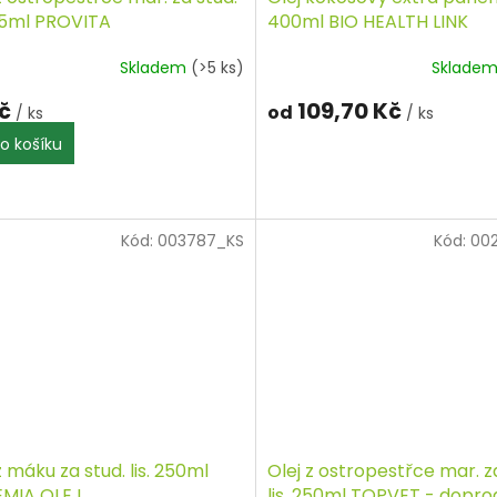
175ml PROVITA
400ml BIO HEALTH LINK
Skladem
(>5 ks)
Sklade
Kč
109,70 Kč
od
/ ks
/ ks
o košíku
Kód:
003787_KS
Kód:
00
z máku za stud. lis. 250ml
Olej z ostropestřce mar. z
MIA OLEJ
lis. 250ml TOPVET - dopro