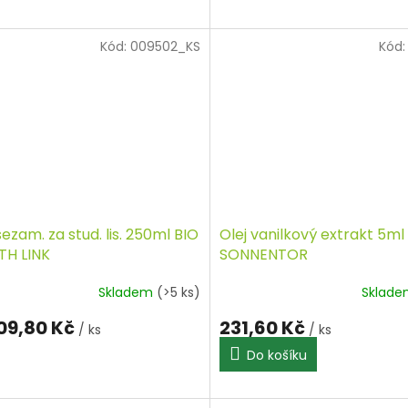
Kód:
009502_KS
Kód
sezam. za stud. lis. 250ml BIO
Olej vanilkový extrakt 5ml
TH LINK
SONNENTOR
Skladem
(>5 ks)
Sklad
09,80 Kč
231,60 Kč
/ ks
/ ks
Do košíku