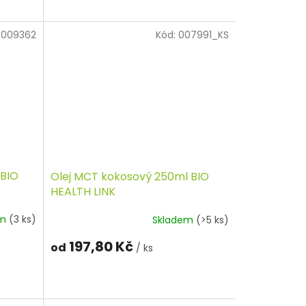
:
009362
Kód:
007991_KS
 BIO
Olej MCT kokosový 250ml BIO
HEALTH LINK
em
(3 ks)
Skladem
(>5 ks)
197,80 Kč
od
/ ks