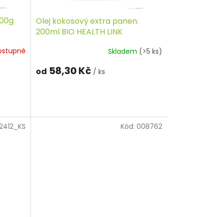
100g
Olej kokosový extra panen.
200ml BIO HEALTH LINK
ostupné
Skladem
(>5 ks)
58,30 Kč
od
/ ks
2412_KS
Kód:
008762