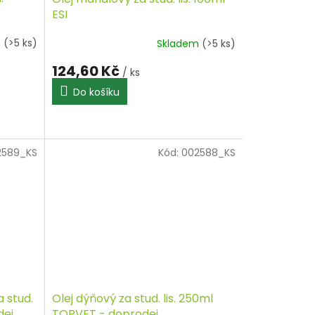
ESI
m
(>5 ks)
Skladem
(>5 ks)
124,60 Kč
/ ks
Do košíku
2589_KS
Kód:
002588_KS
a stud.
Olej dýňový za stud. lis. 250ml
dej
TOPVET - doprodej