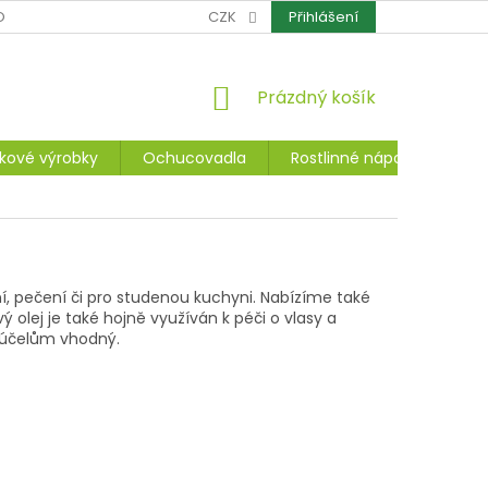
OCHRANA OSOBNÍCH ÚDAJŮ
CZK
CERTIFIKÁTY
Přihlášení
REKLAMACE A ZÁ
NÁKUPNÍ
Prázdný košík
KOŠÍK
kové výrobky
Ochucovadla
Rostlinné nápoje, dezerty
í, pečení či pro studenou kuchyni. Nabízíme také
ý olej je také hojně využíván k péči o vlasy a
to účelům vhodný.