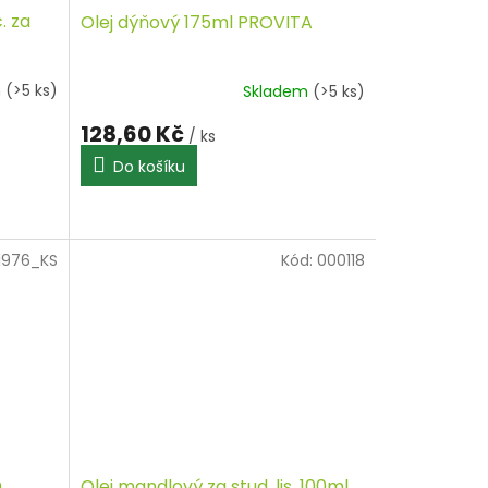
. za
Olej dýňový 175ml PROVITA
m
(>5 ks)
Skladem
(>5 ks)
128,60 Kč
/ ks
Do košíku
1976_KS
Kód:
000118
.
Olej mandlový za stud. lis. 100ml