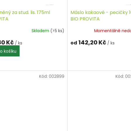
lněný za stud. lis. 175ml
Máslo kakaové - pecičky 
ITA
BIO PROVITA
Skladem
(>5 ks)
Momentálně ned
80 Kč
142,20 Kč
od
/ ks
/ ks
o košíku
Kód:
002899
Kód:
00