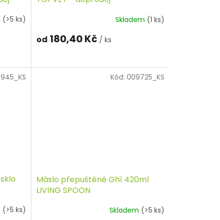
m
(>5 ks)
Skladem
(1 ks)
180,40 Kč
od
/ ks
8945_KS
Kód:
009725_KS
 sklo
Máslo přepuštěné Ghí 420ml
LIVING SPOON
m
(>5 ks)
Skladem
(>5 ks)