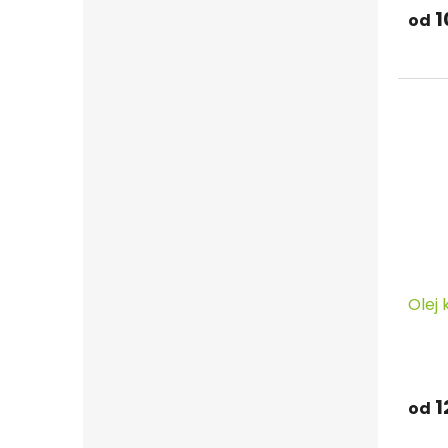
1
od
Olej
1
od