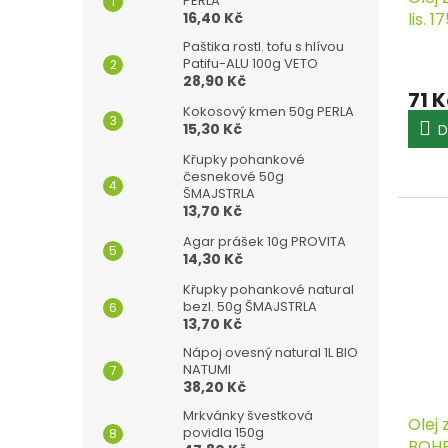
PERLA
16,40 Kč
lis. 
Paštika rostl. tofu s hlívou
Patifu-ALU 100g VETO
28,90 Kč
71 
Kokosový kmen 50g PERLA
15,30 Kč
D
Křupky pohankové
česnekové 50g
ŠMAJSTRLA
13,70 Kč
Agar prášek 10g PROVITA
14,30 Kč
Křupky pohankové natural
bezl. 50g ŠMAJSTRLA
13,70 Kč
Nápoj ovesný natural 1L BIO
NATUMI
38,20 Kč
Mrkvánky švestková
Olej 
povidla 150g
BOHE