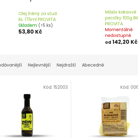
Máslo kakaové 
Olej lněný za stud.
pecičky 100g B
lis. 175ml PROVITA
PROVITA
Skladem
(>5 ks)
Momentálně
53,80 Kč
nedostupné
142,20 Kč
od
odávanější
Nejlevnější
Nejdražší
Abecedně
Kód:
152003
Kód:
00