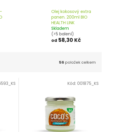
-
Olej kokosový extra
IO
panen. 200ml BIO
HEALTH LINK
Skladem
(>5 balení)
58,30 Kč
od
56
položek celkem
6593_KS
Kód:
001875_KS