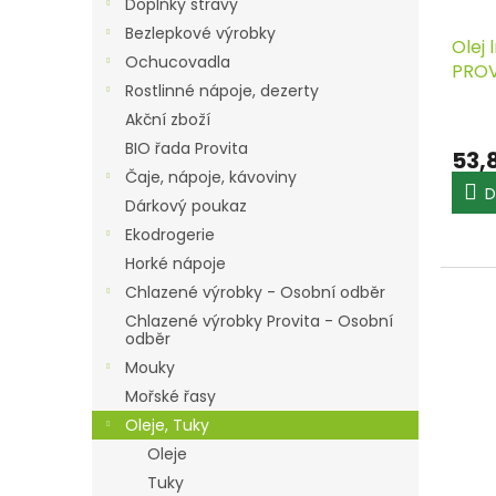
d
t
Doplňky stravy
u
ů
Bezlepkové výrobky
Olej 
k
Ochucovadla
PROV
t
Rostlinné nápoje, dezerty
ů
Akční zboží
BIO řada Provita
53,
Čaje, nápoje, kávoviny
D
Dárkový poukaz
Ekodrogerie
Horké nápoje
Chlazené výrobky - Osobní odběr
Chlazené výrobky Provita - Osobní
odběr
Mouky
Mořské řasy
Oleje, Tuky
Oleje
Tuky