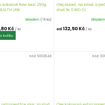
o kakaové Raw bezl. 250g
Olej sluneč. na smaž. a peč
HEALTH LINK
stud. lis. 1l BIO CL
Skladem
(>5 ks)
Sklade
,80 Kč
132,50 Kč
od
/ ks
/ ks
o košíku
Kód:
5002548
Kód:
00
z ostropestřce mar. za stud.
Olej kokosový extra panen