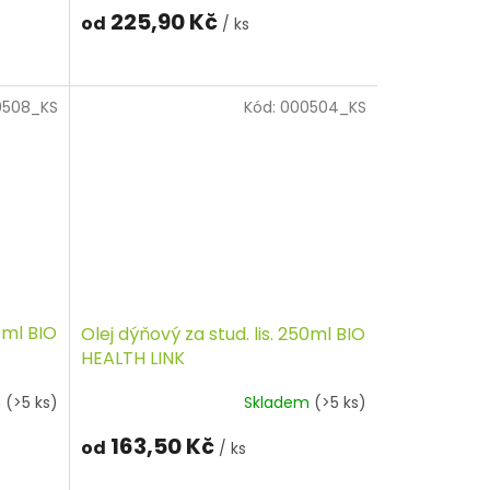
225,90 Kč
od
/ ks
0508_KS
Kód:
000504_KS
00ml BIO
Olej dýňový za stud. lis. 250ml BIO
HEALTH LINK
m
(>5 ks)
Skladem
(>5 ks)
163,50 Kč
od
/ ks