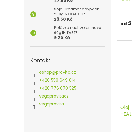
47,80 Kč
Soja Creamer doypack
200g MOGADOR
29,50 Kč
2
od
Polévka nudl. zeleninová
60g IN TASTE
9,30 Kč
Kontakt
eshop
@
provita.cz
+420 558 649 814
+420 776 070 525
vegaprovitacz
vegaprovita
Olej 
HEAL