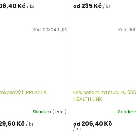
06,40 Kč
235 Kč
od
/ ks
/ ks
Kód:
003049_KS
Kód:
00
 kokosový 1l PROVITA
Olej sezam. za stud. lis. 5
HEALTH LINK
Skladem
(>5 ks)
Sklade
29,60 Kč
205,40 Kč
od
/ ks
/ ks