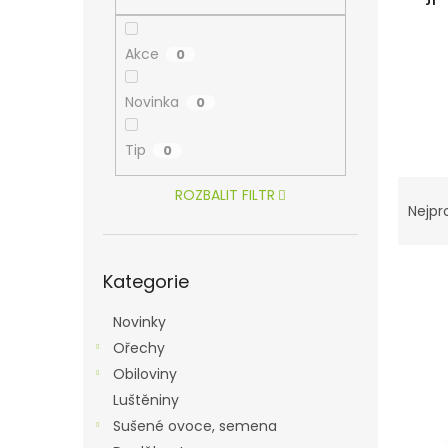
n
e
l
Akce
0
Novinka
0
Tip
0
Ř
ROZBALIT FILTR
a
Nejpr
z
e
Přeskočit
V
n
Kategorie
kategorie
ý
í
p
p
Novinky
i
r
Ořechy
s
o
Obiloviny
p
d
Luštěniny
r
u
o
k
Sušené ovoce, semena