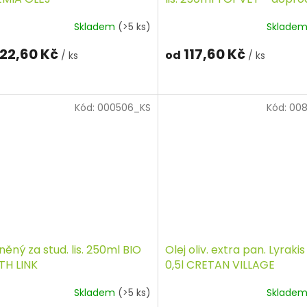
Skladem
(>5 ks)
Sklade
22,60 Kč
117,60 Kč
od
/ ks
/ ks
Kód:
000506_KS
Kód:
00
lněný za stud. lis. 250ml BIO
Olej oliv. extra pan. Lyrakis
TH LINK
0,5l CRETAN VILLAGE
Skladem
(>5 ks)
Sklade