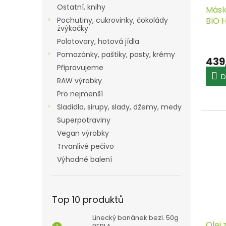
Ostatní, knihy
Másl
Pochutiny, cukrovinky, čokolády
BIO 
žvýkačky
Polotovary, hotová jídla
Pomazánky, paštiky, pasty, krémy
439
Připravujeme
D
RAW výrobky
Pro nejmenší
Sladidla, sirupy, slady, džemy, medy
Superpotraviny
Vegan výrobky
Trvanlivé pečivo
Výhodné balení
Top 10 produktů
Linecký banánek bezl. 50g
Olej 