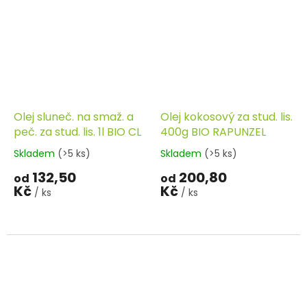
Olej sluneč. na smaž. a
Olej kokosový za stud. lis.
peč. za stud. lis. 1l BIO CL
400g BIO RAPUNZEL
Skladem
(>5 ks)
Skladem
(>5 ks)
132,50
200,80
od
od
Kč
Kč
/ ks
/ ks