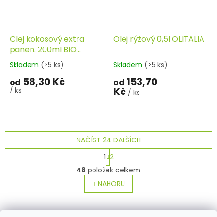
Olej kokosový extra
Olej rýžový 0,5l OLITALIA
panen. 200ml BIO
HEALTH LINK
Skladem
(>5 ks)
Skladem
(>5 ks)
58,30 Kč
153,70
od
od
Kč
/ ks
/ ks
NAČÍST 24 DALŠÍCH
S
1
2
t
O
r
48
položek celkem
v
á
l
NAHORU
n
á
k
o
d
v
Z
a