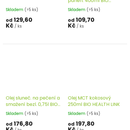
panen. 400ml BIO
HEALTH LINK
Skladem
(>5 ks)
Skladem
(>5 ks)
129,60
109,70
od
od
Kč
Kč
/ ks
/ ks
Olej sluneč. na pečení a
Olej MCT kokosový
smažení bezl. 0,75l BIO
250ml BIO HEALTH LINK
PROBIO
Skladem
(>5 ks)
Skladem
(>5 ks)
176,80
197,80
od
od
Kč
Kč
/ ks
/ ks