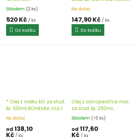
OLEJ
Skladem
(2 ks)
Na dotaz
520 Kč
147,90 Kč
/ ks
/ ks
Do košíku
Do košíku
* Olej z máku bíl. za stud.
Olej z ostropestřce mar.
lis. 100ml BOHEMIA OLEJ
za stud. lis. 250ml
TOPVET - doprodej
Na dotaz
Skladem
(>5 ks)
138,10
117,60
od
od
Kč
Kč
/ ks
/ ks