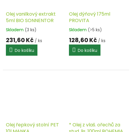
Olej vanilkový extrakt
Olej dýňový 175ml
5ml BIO SONNENTOR
PROVITA
Skladem
(3 ks)
Skladem
(>5 ks)
231,60 Kč
128,60 Kč
/ ks
/ ks
Do košíku
Do košíku
Olej řepkový stolní PET
* Olej z vlaš. ořechů za
10l MANKA
stud. lis. 100ml BOHEMIA