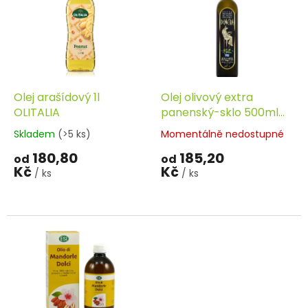
o
p
d
i
u
s
k
p
t
r
ů
o
d
Olej arašídový 1l
Olej olivový extra
u
OLITALIA
panenský-sklo 500ml
k
DEMETRA
Skladem
(>5 ks)
Momentálně nedostupné
t
180,80
185,20
ů
od
od
Kč
Kč
/ ks
/ ks