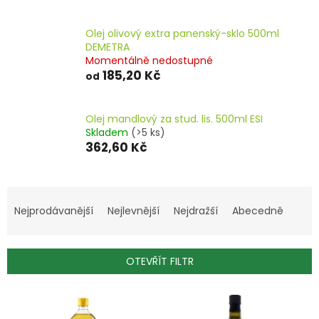
Olej olivový extra panenský-sklo 500ml
DEMETRA
Momentálně nedostupné
185,20 Kč
od
Olej mandlový za stud. lis. 500ml ESI
Skladem
(>5 ks)
362,60 Kč
Ř
a
Nejprodávanější
Nejlevnější
Nejdražší
Abecedně
z
e
n
OTEVŘÍT FILTR
í
p
V
r
ý