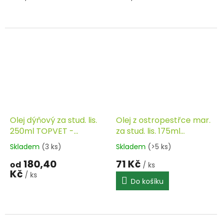
Olej dýňový za stud. lis.
Olej z ostropestřce mar.
250ml TOPVET -
za stud. lis. 175ml
doprodej
PROVITA
Skladem
(3 ks)
Skladem
(>5 ks)
180,40
71 Kč
od
/ ks
Kč
/ ks
Do košíku