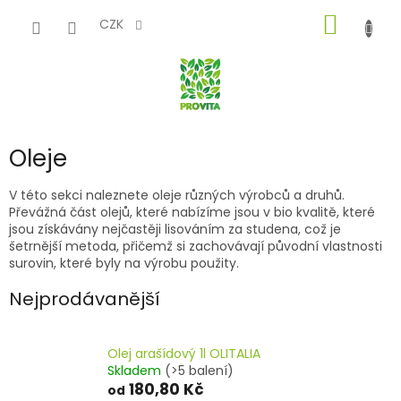
Přejít
NÁKUP
na
CZK
obsah
KOŠÍK
Oleje
V této sekci naleznete oleje různých výrobců a druhů.
Převážná část olejů, které nabízíme jsou v bio kvalitě, které
jsou získávány nejčastěji lisováním za studena, což je
šetrnější metoda, přičemž si zachovávají původní vlastnosti
surovin, které byly na výrobu použity.
Nejprodávanější
Olej arašídový 1l OLITALIA
Skladem
(>5 balení)
180,80 Kč
od