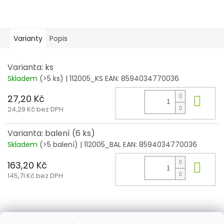
Varianty
Popis
Varianta: ks
Skladem
(>5 ks)
| 112005_KS
EAN:
8594034770036
27,20 Kč
Do 
24,29 Kč bez DPH
Varianta: balení (6 ks)
Skladem
(>5 balení)
| 112005_BAL
EAN:
8594034770036
163,20 Kč
Do 
145,71 Kč bez DPH
Z