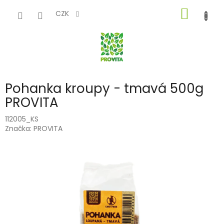
Přejít
NÁKUP
na
CZK
obsah
KOŠÍK
Pohanka kroupy - tmavá 500g
PROVITA
112005_KS
Značka:
PROVITA