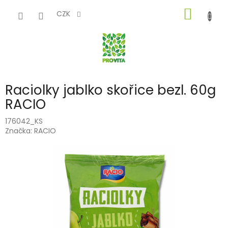
Přejít
NÁKUP
na
CZK
obsah
KOŠÍK
Raciolky jablko skořice bezl. 60g
RACIO
176042_KS
Značka:
RACIO