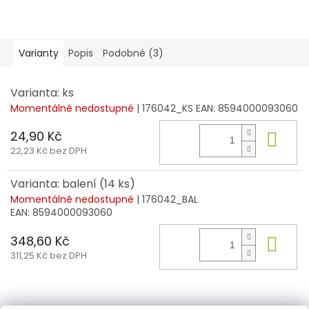
Varianty
Popis
Podobné (3)
Varianta: ks
Momentálně nedostupné
| 176042_KS
EAN:
8594000093060
24,90 Kč
Do 
22,23 Kč bez DPH
Varianta: balení (14 ks)
Momentálně nedostupné
| 176042_BAL
EAN:
8594000093060
348,60 Kč
Do 
311,25 Kč bez DPH
Z