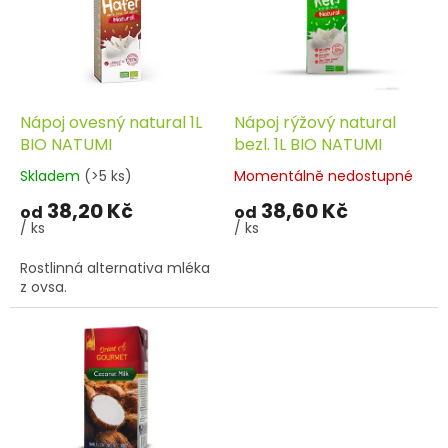
d
i
u
s
k
p
t
r
ů
o
d
Nápoj ovesný natural 1L
Nápoj rýžový natural
u
BIO NATUMI
bezl. 1L BIO NATUMI
k
Skladem
(>5 ks)
Momentálně nedostupné
t
38,20 Kč
38,60 Kč
ů
od
od
/ ks
/ ks
Rostlinná alternativa mléka
z ovsa.