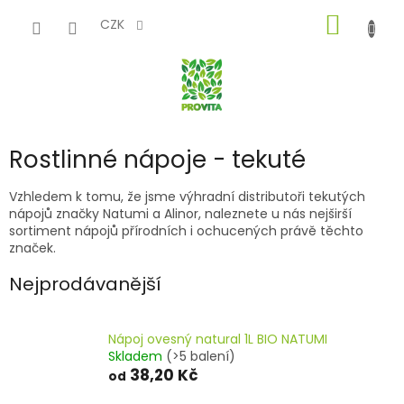
Přejít
NÁKUP
na
CZK
obsah
KOŠÍK
Rostlinné nápoje - tekuté
Vzhledem k tomu, že jsme výhradní distributoři tekutých
nápojů značky Natumi a Alinor, naleznete u nás nejširší
sortiment nápojů přírodních i ochucených právě těchto
značek.
Nejprodávanější
Nápoj ovesný natural 1L BIO NATUMI
Skladem
(>5 balení)
38,20 Kč
od