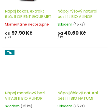
Nápoj kokos. extrakt
Nápoj rýžový natural
85% 1l ORIENT GOURMET
bezl. 1L BIO ALINOR
Momentálně nedostupné
Skladem
(>5 ks)
97,90 Kč
40,60 Kč
od
od
/ ks
/ ks
Tip
Nápoj mandlový bezl.
Nápoj jáhlový natural
VITASI 1l BIO ALINOR
bezl. 1l BIO NATUMI
Skladem
(>5 ks)
Skladem
(>5 ks)