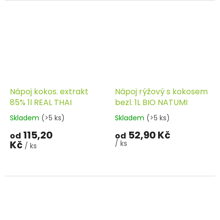
Nápoj kokos. extrakt
Nápoj rýžový s kokosem
85% 1l REAL THAI
bezl. 1L BIO NATUMI
Skladem
(>5 ks)
Skladem
(>5 ks)
115,20
52,90 Kč
od
od
Kč
/ ks
/ ks