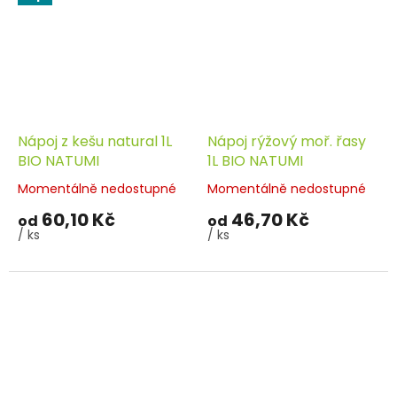
Nápoj z kešu natural 1L
Nápoj rýžový moř. řasy
BIO NATUMI
1L BIO NATUMI
Momentálně nedostupné
Momentálně nedostupné
60,10 Kč
46,70 Kč
od
od
/ ks
/ ks