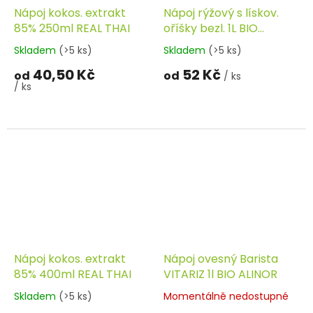
Nápoj kokos. extrakt
Nápoj rýžový s lískov.
85% 250ml REAL THAI
oříšky bezl. 1L BIO
ALINOR
Skladem
(>5 ks)
Skladem
(>5 ks)
40,50 Kč
52 Kč
od
od
/ ks
/ ks
Nápoj kokos. extrakt
Nápoj ovesný Barista
85% 400ml REAL THAI
VITARIZ 1l BIO ALINOR
Skladem
(>5 ks)
Momentálně nedostupné