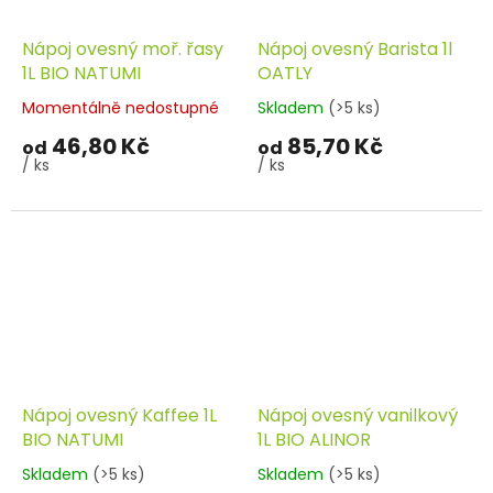
Nápoj ovesný moř. řasy
Nápoj ovesný Barista 1l
1L BIO NATUMI
OATLY
Momentálně nedostupné
Skladem
(>5 ks)
46,80 Kč
85,70 Kč
od
od
/ ks
/ ks
Nápoj ovesný Kaffee 1L
Nápoj ovesný vanilkový
BIO NATUMI
1L BIO ALINOR
Skladem
(>5 ks)
Skladem
(>5 ks)