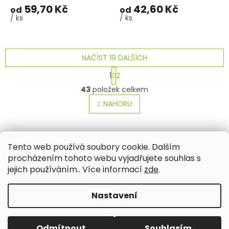
59,70 Kč
42,60 Kč
od
od
/ ks
/ ks
NAČÍST 19 DALŠÍCH
S
1
2
t
O
r
43
položek celkem
v
á
l
NAHORU
n
á
k
o
d
v
Z
a
á
c
á
Tento web používá soubory cookie. Dalším
Aktuality
Kamenné prodejny
Kosmetika
Provita
n
í
p
í
procházením tohoto webu vyjadřujete souhlas s
p
a
jejich používáním.. Více informací
zde
.
r
t
v
í
k
Nastavení
Vytvořil Shoptet
y
v
ý
Odmítnout
Souhlasím