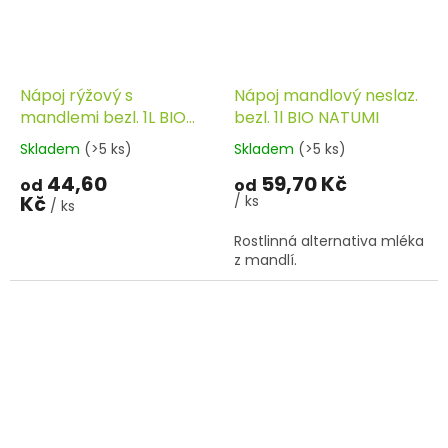
Nápoj rýžový s
Nápoj mandlový neslaz.
mandlemi bezl. 1L BIO
bezl. 1l BIO NATUMI
ALINOR
Skladem
(>5 ks)
Skladem
(>5 ks)
44,60
59,70 Kč
od
od
Kč
/ ks
/ ks
Rostlinná alternativa mléka
z mandlí.