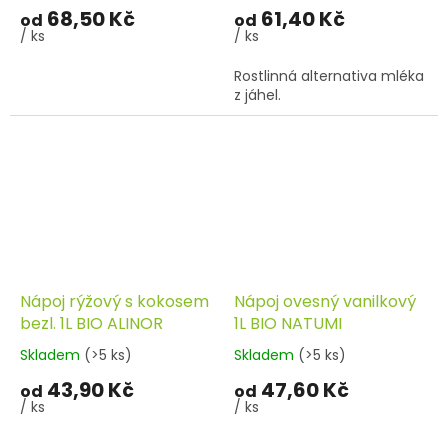
68,50 Kč
61,40 Kč
od
od
/ ks
/ ks
Rostlinná alternativa mléka
z jáhel.
Nápoj rýžový s kokosem
Nápoj ovesný vanilkový
bezl. 1L BIO ALINOR
1L BIO NATUMI
Skladem
(>5 ks)
Skladem
(>5 ks)
43,90 Kč
47,60 Kč
od
od
/ ks
/ ks