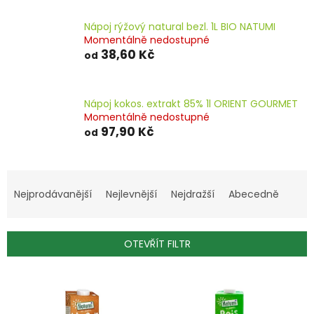
Nápoj rýžový natural bezl. 1L BIO NATUMI
Momentálně nedostupné
38,60 Kč
od
Nápoj kokos. extrakt 85% 1l ORIENT GOURMET
Momentálně nedostupné
97,90 Kč
od
Ř
a
Nejprodávanější
Nejlevnější
Nejdražší
Abecedně
z
e
n
OTEVŘÍT FILTR
í
p
V
r
ý
o
p