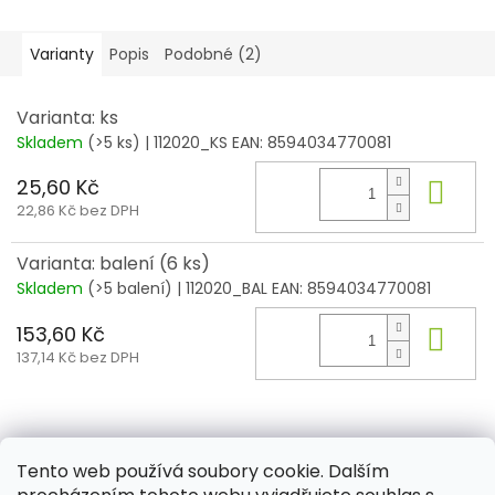
Varianty
Popis
Podobné (2)
Varianta: ks
Skladem
(>5 ks)
| 112020_KS
EAN:
8594034770081
25,60 Kč
Do 
22,86 Kč bez DPH
Varianta: balení (6 ks)
Skladem
(>5 balení)
| 112020_BAL
EAN:
8594034770081
153,60 Kč
Do 
137,14 Kč bez DPH
Z
á
Tento web používá soubory cookie. Dalším
Aktuality
Kamenné prodejny
Kosmetika
Provita
p