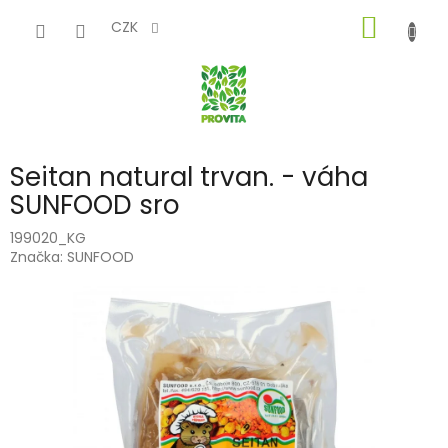
Přejít
NÁKUP
na
CZK
obsah
KOŠÍK
Seitan natural trvan. - váha
SUNFOOD sro
199020_KG
Značka:
SUNFOOD