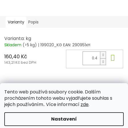
Varianty
Popis
Varianta: kg
Skladem
(>5 kg)
| 199020_KG
EAN:
290951xH
160,40 Kč
Do 
143,21 Kč bez DPH
Z
á
Tento web používá soubory cookie. Dalším
Aktuality
Kamenné prodejny
Kosmetika
Provita
p
procházením tohoto webu vyjadřujete souhlas s
a
jejich používáním.. Více informací
zde
.
t
í
Nastavení
Vytvořil Shoptet