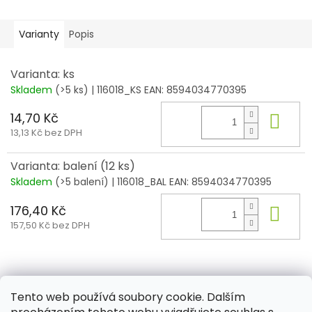
Varianty
Popis
Varianta: ks
Skladem
(>5 ks)
| 116018_KS
EAN:
8594034770395
14,70 Kč
Do 
13,13 Kč bez DPH
Varianta: balení (12 ks)
Skladem
(>5 balení)
| 116018_BAL
EAN:
8594034770395
176,40 Kč
Do 
157,50 Kč bez DPH
Z
á
Tento web používá soubory cookie. Dalším
Aktuality
Kamenné prodejny
Kosmetika
Provita
p