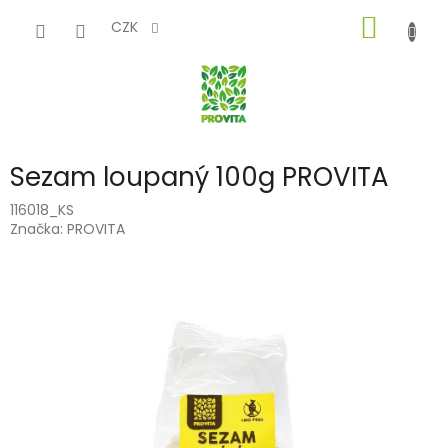
Přejít
NÁKUP
na
CZK
obsah
KOŠÍK
Sezam loupaný 100g PROVITA
116018_KS
Značka:
PROVITA