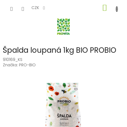
Přejít
NÁKUP
na
CZK
obsah
KOŠÍK
Špalda loupaná 1kg BIO PROBIO
910169_KS
Značka:
PRO-BIO