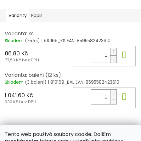
Varianty
Popis
Varianta: ks
Skladem
(>5 ks)
| 910169_KS
EAN:
8595582423610
86,80 Kč
Do 
77,50 Kč bez DPH
Varianta: balení (12 ks)
Skladem
(3 balení)
| 910169_BAL
EAN:
8595582423610
1 041,60 Kč
Do 
930 Kč bez DPH
Z
á
Tento web používá soubory cookie. Dalším
Aktuality
Kamenné prodejny
Kosmetika
Provita
p