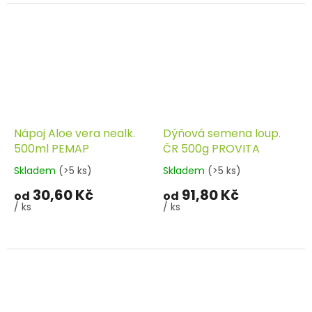
Nápoj Aloe vera nealk.
Dýňová semena loup.
500ml PEMAP
ČR 500g PROVITA
Skladem
(>5 ks)
Skladem
(>5 ks)
30,60 Kč
91,80 Kč
od
od
/ ks
/ ks