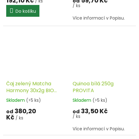
192,10 Kč
59,70 Kč
od
/ ks
/ ks
Do košíku
Více informací v Popisu.
Čaj zelený Matcha
Quinoa bílá 250g
Harmony 30x2g BIO
PROVITA
MATCHA TEA
Skladem
(>5 ks)
Skladem
(>5 ks)
380,20
33,50 Kč
od
od
Kč
/ ks
/ ks
Více informací v Popisu.