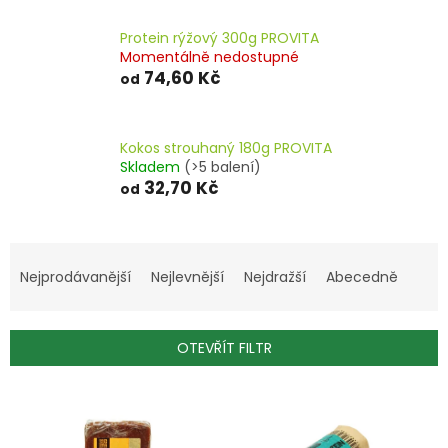
Protein rýžový 300g PROVITA
Momentálně nedostupné
74,60 Kč
od
Kokos strouhaný 180g PROVITA
Skladem
(>5 balení)
32,70 Kč
od
Ř
a
Nejprodávanější
Nejlevnější
Nejdražší
Abecedně
z
e
n
OTEVŘÍT FILTR
í
p
V
r
ý
o
p