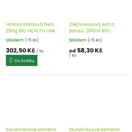
Hmota kakaová bezl.
Olej kokosový extra
250g BIO HEALTH LINK
panen. 200ml BIO
HEALTH LINK
Skladem
(>5 ks)
Skladem
(>5 ks)
302,50 Kč
58,30 Kč
od
/ ks
/ ks
Do košíku
Slunečnicové semeno
Slunečnicové semeno