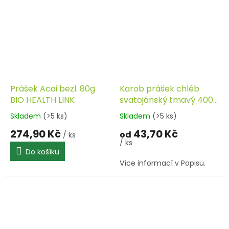
Prášek Acai bezl. 80g
Karob prášek chléb
BIO HEALTH LINK
svatojánský tmavý 400g
PROVITA
Skladem
(>5 ks)
Skladem
(>5 ks)
274,90 Kč
43,70 Kč
od
/ ks
/ ks
Do košíku
Více informací v Popisu.