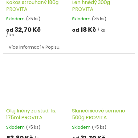
Kokos strouhaný 180g
Len hnědý 300g
PROVITA
PROVITA
Skladem
(>5 ks)
Skladem
(>5 ks)
32,70 Kč
18 Kč
od
od
/ ks
/ ks
Více informací v Popisu.
Olej lněný za stud. lis.
Slunečnicové semeno
175ml PROVITA
500g PROVITA
Skladem
(>5 ks)
Skladem
(>5 ks)
53,80 Kč
31,70 Kč