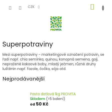
Přejít
NÁKUP
na
CZK
obsah
KOŠÍK
Superpotraviny
Mezi superpotraviny - marketingové označení potravin, se
řadí např. chia semínka, quinou, konopná semena, goji,
nepražené kakaové boby, mladý ječmen, různé druhy
luštěnin např. fazole, čočka, sója atd.
Nejprodávanější
Pasta datlová 1kg PROVITA
Skladem
(>5 balení)
50 Kč
od