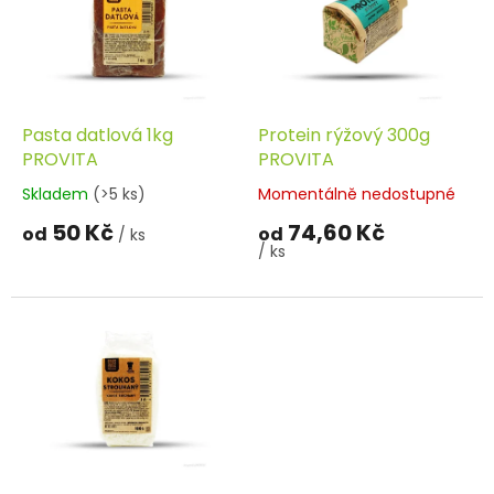
d
i
u
s
k
p
t
r
ů
o
d
Pasta datlová 1kg
Protein rýžový 300g
u
PROVITA
PROVITA
k
Skladem
(>5 ks)
Momentálně nedostupné
t
50 Kč
74,60 Kč
ů
od
od
/ ks
/ ks