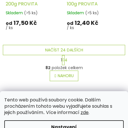
200g PROVITA
100g PROVITA
Skladem
(>5 ks)
Skladem
(>5 ks)
17,50 Kč
12,40 Kč
od
od
/ ks
/ ks
NAČÍST 24 DALŠÍCH
S
1
4
t
O
r
82
položek celkem
v
á
l
NAHORU
n
á
k
o
d
v
Z
a
á
c
á
Tento web používá soubory cookie. Dalším
Aktuality
Kamenné prodejny
Kosmetika
Provita
n
í
p
í
procházením tohoto webu vyjadřujete souhlas s
p
a
jejich používáním.. Více informací
zde
.
r
t
v
í
k
Nastavení