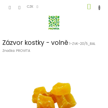
Přejít
NÁKUP
na
CZK
obsah
KOŠÍK
Zázvor kostky - volně
1-ZVK-20/5_BAL
Značka:
PROVITA