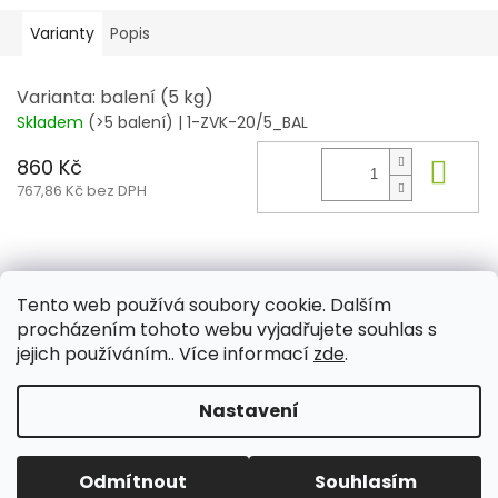
Varianty
Popis
Varianta: balení (5 kg)
Skladem
(>5 balení)
| 1-ZVK-20/5_BAL
860 Kč
Do 
767,86 Kč bez DPH
Z
á
Tento web používá soubory cookie. Dalším
Aktuality
Kamenné prodejny
Kosmetika
Provita
p
procházením tohoto webu vyjadřujete souhlas s
a
jejich používáním.. Více informací
zde
.
t
í
Nastavení
Vytvořil Shoptet
Odmítnout
Souhlasím
Copyright 2026
PROVITA
. Všechna práva vyhrazena.