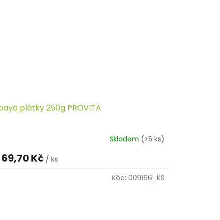
paya plátky 250g PROVITA
Skladem
(>5 ks)
69,70 Kč
/ ks
Kód:
009166_KS