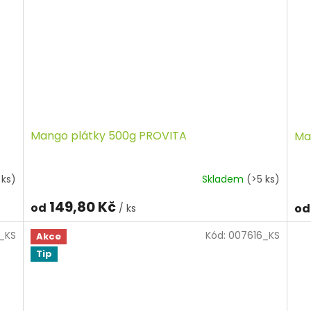
Mango plátky 500g PROVITA
Ma
 ks)
Skladem
(>5 ks)
149,80 Kč
od
od
/ ks
_KS
Kód:
007616_KS
Akce
Tip