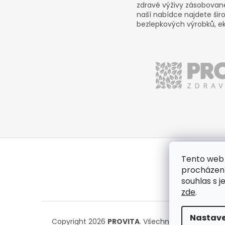
zdravé výživy zásobova
naší nabídce najdete širo
bezlepkových výrobků, ek
Tento web 
Z
procházení
á
souhlas s j
p
zde
.
a
t
í
Nastave
Copyright 2026
PROVITA
. Všechna práva vyhraze