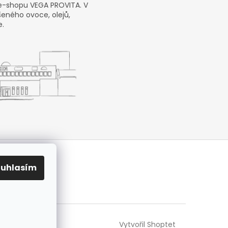
e-shopu VEGA PROVITA. V
šeného ovoce, olejů,
e.
ouhlasím
Vytvořil Shoptet