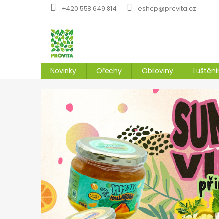
Přejít
+420 558 649 814
eshop@provita.cz
na
obsah
Novinky
Ořechy
Obiloviny
Luštěni
O
n
á
s