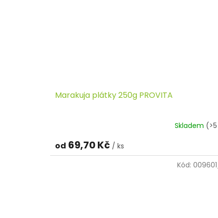
Marakuja plátky 250g PROVITA
Skladem
(>5
69,70 Kč
od
/ ks
Kód:
009601