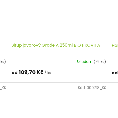
Sirup javorový Grade A 250ml BIO PROVITA
Ha
 ks)
Skladem
(>5 ks)
109,70 Kč
od
od
/ ks
_KS
Kód:
009718_KS