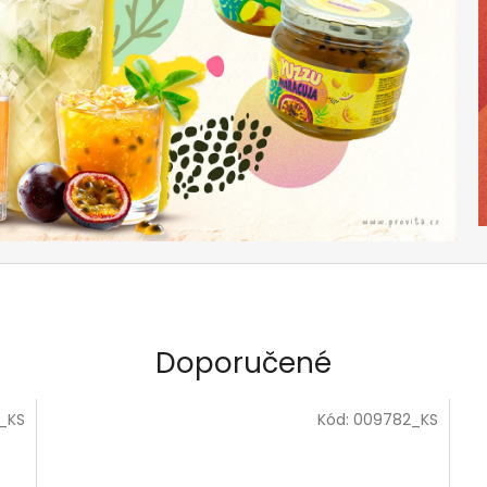
Doporučené
_KS
Kód:
009782_KS