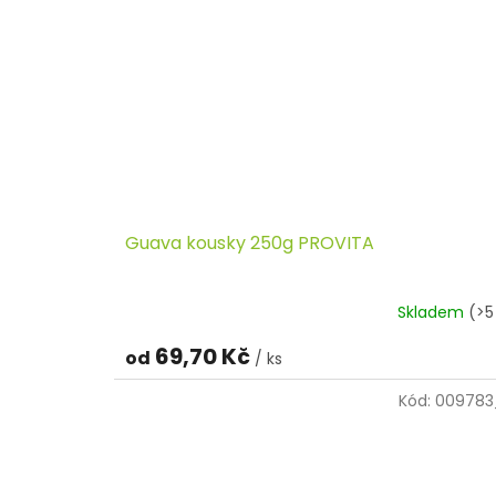
Guava kousky 250g PROVITA
Skladem
(>5
69,70 Kč
od
/ ks
Kód:
009783