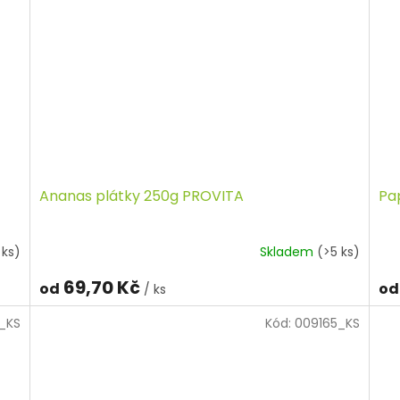
Ananas plátky 250g PROVITA
Pa
 ks)
Skladem
(>5 ks)
69,70 Kč
od
od
/ ks
_KS
Kód:
009165_KS