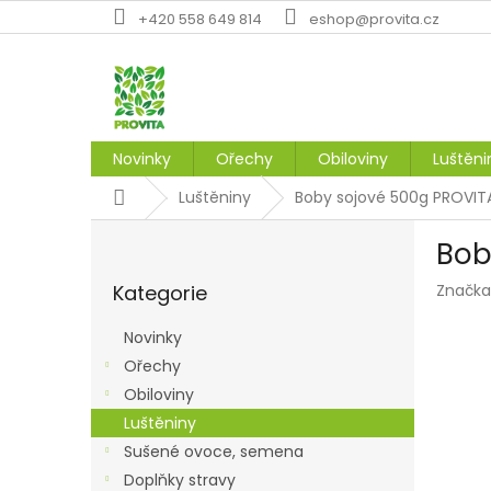
Přejít
+420 558 649 814
eshop@provita.cz
na
obsah
Novinky
Ořechy
Obiloviny
Luštěni
Domů
Luštěniny
Boby sojové 500g PROVIT
P
Bob
o
Přeskočit
s
Kategorie
Značka
kategorie
t
r
Novinky
a
Ořechy
n
Obiloviny
n
í
Luštěniny
p
Sušené ovoce, semena
a
Doplňky stravy