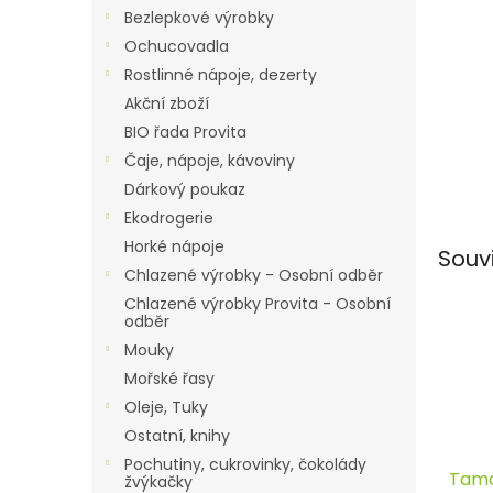
n
Bezlepkové výrobky
e
Ochucovadla
l
Rostlinné nápoje, dezerty
Akční zboží
BIO řada Provita
Čaje, nápoje, kávoviny
Dárkový poukaz
Ekodrogerie
Horké nápoje
Souv
Chlazené výrobky - Osobní odběr
Chlazené výrobky Provita - Osobní
odběr
Mouky
Mořské řasy
Oleje, Tuky
Ostatní, knihy
Pochutiny, cukrovinky, čokolády
Tama
žvýkačky