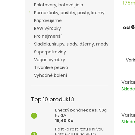
175m
Polotovary, hotová jídla
Pomazánky, paštiky, pasty, krémy
Připravujeme
6
od
RAW výrobky
Pro nejmenší
Sladidla, sirupy, slady, džemy, medy
Superpotraviny
Vegan výrobky
Vari
Trvanlivé pečivo
Výhodné balení
Varia
Skla
Top 10 produktů
Linecký banánek bezl. 50g
Varia
PERLA
16,40 Kč
Skla
Paštika rostl. tofu s hlívou
Patifu-ALU 100g VETO