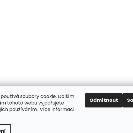
používá soubory cookie. Dalším
Odmítnout
S
m tohoto webu vyjadřujete
Aktuality
Kamenné prodejny
Kosmetika
Provita
ejich používáním.. Více informací
ní