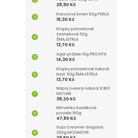
28,90 Kč
Kokosový kmen 50g PERLA
15,30 Kč
Křupky pohankové
česnekové 50g
ŠMAJSTRLA
13,70 Kč
Agar prášek 10g PROVITA
14,30 Kč
Křupky pohankové natural
bezl. 50g ŠMAJSTRLA
13,70 Kč
Nápoj ovesný natural 1L BIO
NATUMI
38,20 Kč
Mrkvánky švestková
povidla 150g
47,80 Kč
Soja Creamer doypack
200g MOGADOR
29,50 Kč