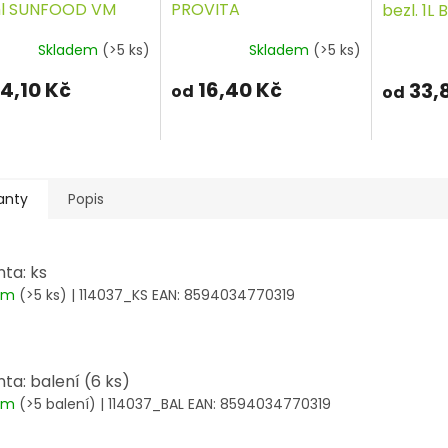
l SUNFOOD VM
PROVITA
bezl. 1L
Skladem
(>5 ks)
Skladem
(>5 ks)
4,10 Kč
16,40 Kč
33,
od
od
anty
Popis
nta: ks
dem
(>5 ks)
| 114037_KS
EAN:
8594034770319
nta: balení (6 ks)
dem
(>5 balení)
| 114037_BAL
EAN:
8594034770319