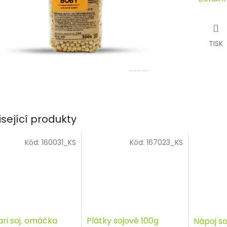
TISK
isející produkty
Kód:
160031_KS
Kód:
167023_KS
ri soj. omáčka
Plátky sojové 100g
Nápoj so