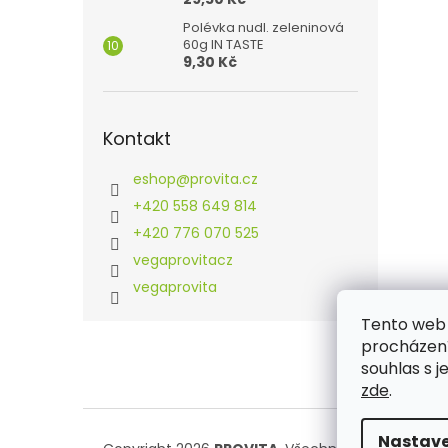
Polévka nudl. zeleninová
60g IN TASTE
9,30 Kč
Kontakt
eshop
@
provita.cz
+420 558 649 814
+420 776 070 525
vegaprovitacz
vegaprovita
Tento web 
Z
procházení
á
souhlas s j
p
zde
.
a
t
í
Nastave