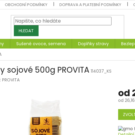
OBCHODNÍ PODMÍNKY
DOPRAVA A PLATEBNÍ PODMÍNKY
HLEDAT
ny
Sušené ovoce, semena
Doplňky stravy
Bezlep
A
y sojové 500g PROVITA
114037_KS
:
PROVITA
od
od
26,16
Měrná
cena:
ZVOLT
Detailn