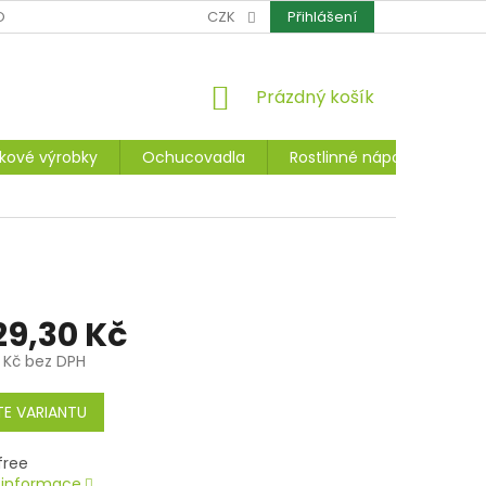
OCHRANA OSOBNÍCH ÚDAJŮ
CZK
CERTIFIKÁTY
Přihlášení
REKLAMACE A ZÁ
NÁKUPNÍ
Prázdný košík
KOŠÍK
kové výrobky
Ochucovadla
Rostlinné nápoje, dezerty
29,30 Kč
 Kč
bez DPH
E VARIANTU
í informace