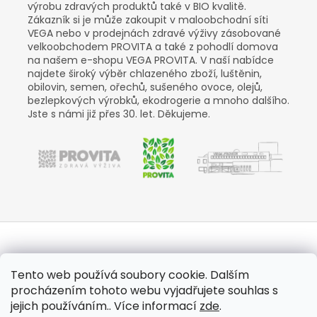
výrobu
zdravých produktů také v BIO kvalitě.
Zákazník si je může zakoupit v maloobchodní síti
VEGA nebo v prodejnách zdravé výživy zásobované
velkoobchodem PROVITA a také z pohodlí domova
na našem e-shopu VEGA PROVITA. V naší nabídce
najdete široký výběr chlazeného zboží, luštěnin,
obilovin, semen, ořechů, sušeného ovoce, olejů,
bezlepkových výrobků, ekodrogerie a mnoho dalšího.
Jste s námi již přes 30. let. Děkujeme.
Z
á
Tento web používá soubory cookie. Dalším
Aktuality
Kamenné prodejny
Kosmetika
Provita
p
procházením tohoto webu vyjadřujete souhlas s
a
jejich používáním.. Více informací
zde
.