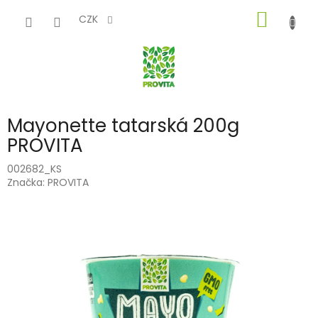
Přejít
NÁKUP
na
CZK
obsah
KOŠÍK
Mayonette tatarská 200g
PROVITA
002682_KS
Značka:
PROVITA