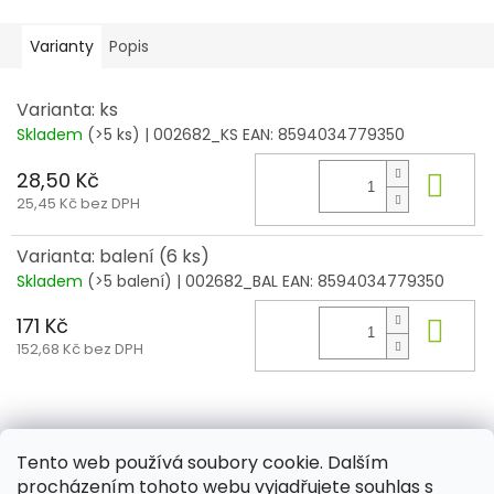
Varianty
Popis
Varianta: ks
Skladem
(>5 ks)
| 002682_KS
EAN:
8594034779350
28,50 Kč
Do 
25,45 Kč bez DPH
Varianta: balení (6 ks)
Skladem
(>5 balení)
| 002682_BAL
EAN:
8594034779350
171 Kč
Do 
152,68 Kč bez DPH
Z
á
Tento web používá soubory cookie. Dalším
Aktuality
Kamenné prodejny
Kosmetika
Provita
p
procházením tohoto webu vyjadřujete souhlas s