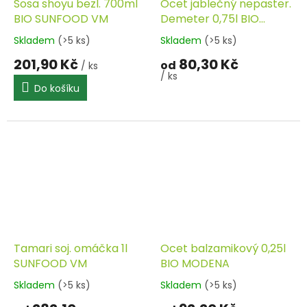
Sosa shoyu bezl. 700ml
Ocet jablečný nepaster.
BIO SUNFOOD VM
Demeter 0,75l BIO
BEUTELSBACHER
Skladem
(>5 ks)
Skladem
(>5 ks)
201,90 Kč
80,30 Kč
od
/ ks
/ ks
Do košíku
Tamari soj. omáčka 1l
Ocet balzamikový 0,25l
SUNFOOD VM
BIO MODENA
Skladem
(>5 ks)
Skladem
(>5 ks)