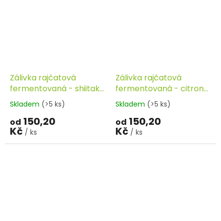
Zálivka rajčatová
Zálivka rajčatová
fermentovaná - shiitake
fermentovaná - citron
340ml FERMATO
340ml FERMATO
Skladem
(>5 ks)
Skladem
(>5 ks)
150,20
150,20
od
od
Kč
Kč
/ ks
/ ks