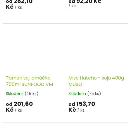
282,10
92,20 Kč
od
od
Kč
/ ks
/ ks
Tamari soj. omáčka
Miso Hatcho - soja 400g
700ml SUNFOOD VM
MUSO
Skladem
(>5 ks)
Skladem
(>5 ks)
201,60
153,70
od
od
Kč
Kč
/ ks
/ ks