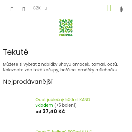
Přejít
NÁKUP
na
CZK
obsah
KOŠÍK
Tekuté
Můžete si vybrat z nabídky Shoyu omáček, tamari, octů.
Naleznete zde také kečupy, hořčice, omáčky a šlehačku.
Nejprodávanější
Ocet jablečný 500ml KAND
Skladem
(>5 balení)
37,40 Kč
od
Ocet 7-bylinný 500ml KAND