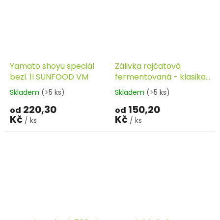
Yamato shoyu speciál
Zálivka rajčatová
bezl. 1l SUNFOOD VM
fermentovaná - klasika
340ml FERMATO
Skladem
(>5 ks)
Skladem
(>5 ks)
220,30
150,20
od
od
Kč
Kč
/ ks
/ ks