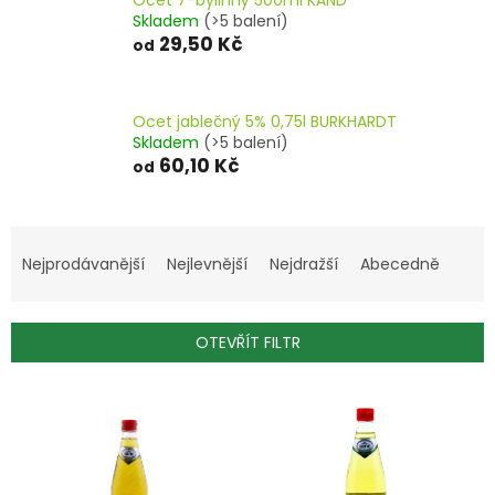
Skladem
(>5 balení)
29,50 Kč
od
Ocet jablečný 5% 0,75l BURKHARDT
Skladem
(>5 balení)
60,10 Kč
od
Ř
a
Nejprodávanější
Nejlevnější
Nejdražší
Abecedně
z
e
n
OTEVŘÍT FILTR
í
p
V
r
ý
o
p
d
i
u
s