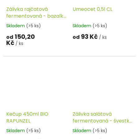
Zálivka rajčatová
Umeocet 0,5l CL
fermentovaná - bazalka
340ml FERMATO
Skladem
(>5 ks)
Skladem
(>5 ks)
150,20
93 Kč
od
od
/ ks
Kč
/ ks
Kečup 450ml BIO
Zálivka salátová
RAPUNZEL
fermentovaná - švestka
s tonka fazolí 340ml
Skladem
(>5 ks)
Skladem
(>5 ks)
FERMATO