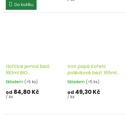
Do košíku
Hořčice jemná bezl.
Von papá Koření
160ml BIO
polévkové bezl. 165ml
ZWERGENWIESE
EKOPRODUKT
Skladem
(>5 ks)
Skladem
(>5 ks)
84,80 Kč
49,30 Kč
od
od
/ ks
/ ks