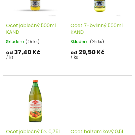
k
p
t
r
ů
o
d
Ocet jablečný 500ml
Ocet 7-bylinný 500ml
u
KAND
KAND
k
Skladem
(>5 ks)
Skladem
(>5 ks)
t
37,40 Kč
29,50 Kč
ů
od
od
/ ks
/ ks
Ocet jablečný 5% 0,75l
Ocet balzamikový 0,5l