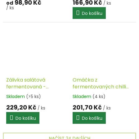
98,90 Kč
166,90 Kč
od
/ ks
/ ks
Do košíku
Zálivka salátová
Omáčka z
fermentovaná -
fermentovaných chilli
kampotský pepř s citr.
papriček 200ml
Skladem
(>5 ks)
Skladem
(4 ks)
kůrou 340ml FERMATO
FERMATO
229,20 Kč
201,70 Kč
/ ks
/ ks
Do košíku
Do košíku
NAČÍST 24 DALŠÍCH