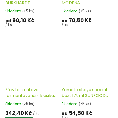
BURKHARDT
MODENA
Skladem
(>5 ks)
Skladem
(>5 ks)
60,10 Kč
70,50 Kč
od
od
/ ks
/ ks
Zálivka salátová
Yamato shoyu speciál
fermentovaná - klasika
bezl. 175ml SUNFOOD
1l FERMATO
VM
Skladem
(>5 ks)
Skladem
(>5 ks)
342,40 Kč
54,50 Kč
od
/ ks
/ ks