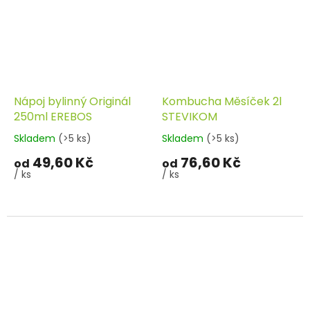
Nápoj bylinný Originál
Kombucha Měsíček 2l
250ml EREBOS
STEVIKOM
Skladem
(>5 ks)
Skladem
(>5 ks)
49,60 Kč
76,60 Kč
od
od
/ ks
/ ks