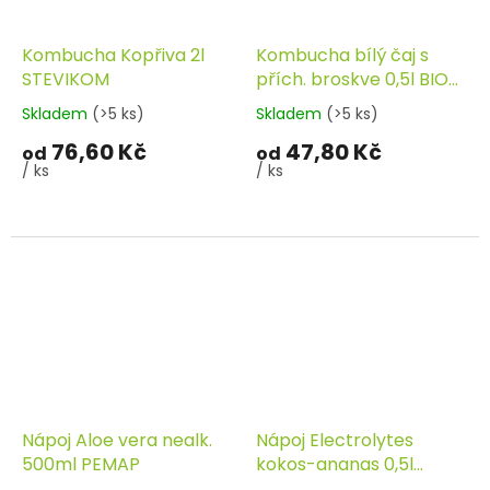
Kombucha Kopřiva 2l
Kombucha bílý čaj s
STEVIKOM
přích. broskve 0,5l BIO
STEVIKOM
Skladem
(>5 ks)
Skladem
(>5 ks)
76,60 Kč
47,80 Kč
od
od
/ ks
/ ks
Nápoj Aloe vera nealk.
Nápoj Electrolytes
500ml PEMAP
kokos-ananas 0,5l
FRUCTAL