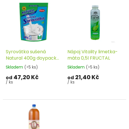
V
r
ý
o
p
d
i
u
s
k
p
t
r
ů
o
d
Syrovátka sušená
Nápoj Vitality limetka-
u
Natural 400g doypack
máta 0,5l FRUCTAL
k
MOGADOR
Skladem
(>5 ks)
Skladem
(>5 ks)
t
47,20 Kč
21,40 Kč
ů
od
od
/ ks
/ ks