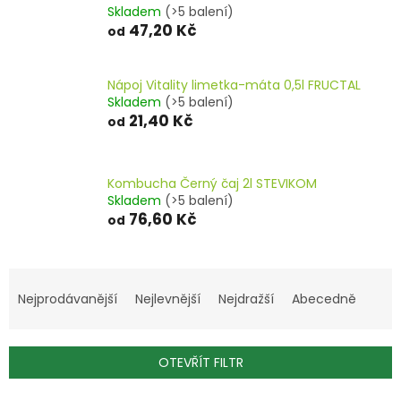
Skladem
(>5 balení)
47,20 Kč
od
Nápoj Vitality limetka-máta 0,5l FRUCTAL
Skladem
(>5 balení)
21,40 Kč
od
Kombucha Černý čaj 2l STEVIKOM
Skladem
(>5 balení)
76,60 Kč
od
Ř
a
Nejprodávanější
Nejlevnější
Nejdražší
Abecedně
z
e
n
OTEVŘÍT FILTR
í
p