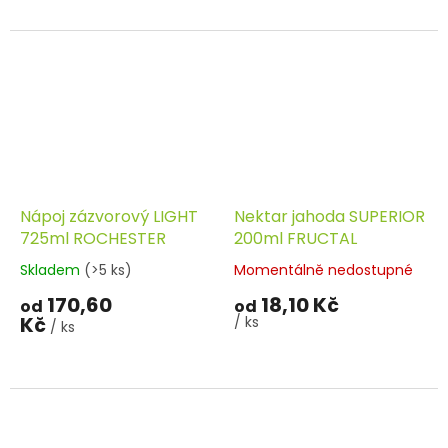
Nápoj zázvorový LIGHT
Nektar jahoda SUPERIOR
725ml ROCHESTER
200ml FRUCTAL
Skladem
(>5 ks)
Momentálně nedostupné
170,60
18,10 Kč
od
od
Kč
/ ks
/ ks