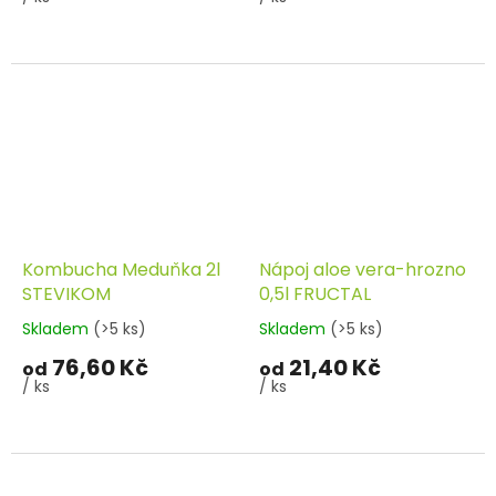
Kombucha Meduňka 2l
Nápoj aloe vera-hrozno
STEVIKOM
0,5l FRUCTAL
Skladem
(>5 ks)
Skladem
(>5 ks)
76,60 Kč
21,40 Kč
od
od
/ ks
/ ks