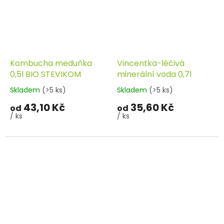
Kombucha meduňka
Vincentka-léčivá
0,5l BIO STEVIKOM
minerální voda 0,7l
Skladem
(>5 ks)
Skladem
(>5 ks)
43,10 Kč
35,60 Kč
od
od
/ ks
/ ks