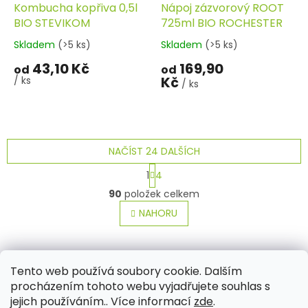
Kombucha kopřiva 0,5l
Nápoj zázvorový ROOT
BIO STEVIKOM
725ml BIO ROCHESTER
Skladem
(>5 ks)
Skladem
(>5 ks)
43,10 Kč
169,90
od
od
Kč
/ ks
/ ks
NAČÍST 24 DALŠÍCH
S
1
4
t
O
r
90
položek celkem
v
á
l
NAHORU
n
á
k
o
d
v
Z
a
á
c
á
Tento web používá soubory cookie. Dalším
Aktuality
Kamenné prodejny
Kosmetika
Provita
n
í
p
í
procházením tohoto webu vyjadřujete souhlas s
p
a
jejich používáním.. Více informací
zde
.
r