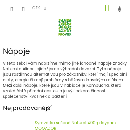
Přejít
NÁKUP
na
CZK
obsah
KOŠÍK
Nápoje
V této sekci vám nabízíme mimo jiné lahodné nápoje značky
Natumi a Alinor, jejichž jsme výhradní dovozci. Tyto nápoje
jsou rostlinnou alternativou pro zákazníky, kteří mají speciální
diety, alergie či mají problémy s běžným kravským mlékem.
Mezi další nápoje, které jsou v nabídce je Kombucha, která
vzniká čistě přírodní cestou a je výsledkem činnosti
společenství kvasinek a bakterií.
Nejprodávanější
Syrovátka sušená Natural 400g doypack
MOGADOR