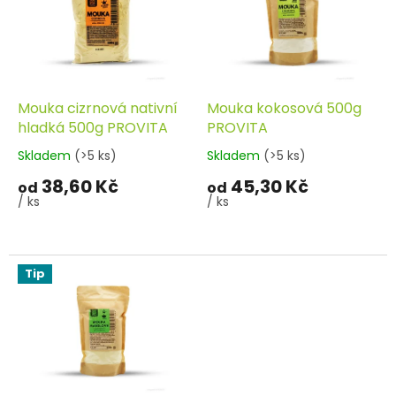
d
i
u
s
k
p
t
r
ů
o
d
Mouka cizrnová nativní
Mouka kokosová 500g
u
hladká 500g PROVITA
PROVITA
k
Skladem
(>5 ks)
Skladem
(>5 ks)
t
38,60 Kč
45,30 Kč
ů
od
od
/ ks
/ ks
Tip