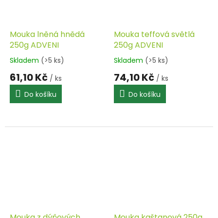
Mouka lněná hnědá
Mouka teffová světlá
250g ADVENI
250g ADVENI
Skladem
(>5 ks)
Skladem
(>5 ks)
61,10 Kč
74,10 Kč
/ ks
/ ks
Do košíku
Do košíku
Mouka z dýňových
Mouka kaštanová 250g