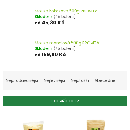
Mouka kokosová 500g PROVITA
Skladem
(>5 balení)
45,30 Kč
od
Mouka mandlová 500g PROVITA
Skladem
(>5 balení)
159,90 Kč
od
Ř
a
Nejprodávanější
Nejlevnější
Nejdražší
Abecedně
z
e
n
OTEVŘÍT FILTR
í
p
V
r
ý
o
p