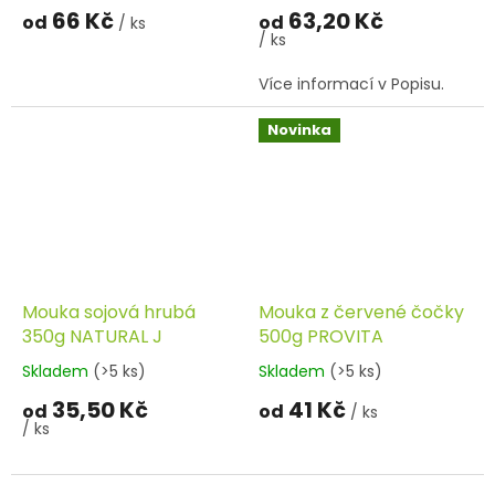
66 Kč
63,20 Kč
od
od
/ ks
/ ks
Více informací v Popisu.
Novinka
Mouka sojová hrubá
Mouka z červené čočky
350g NATURAL J
500g PROVITA
Skladem
(>5 ks)
Skladem
(>5 ks)
35,50 Kč
41 Kč
od
od
/ ks
/ ks