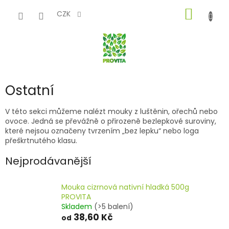
Přejít
NÁKUP
na
CZK
obsah
KOŠÍK
Ostatní
V této sekci můžeme nalézt mouky z luštěnin, ořechů nebo
ovoce. Jedná se převážně o přirozeně bezlepkové suroviny,
které nejsou označeny tvrzením „bez lepku“ nebo loga
přeškrtnutého klasu.
Nejprodávanější
Mouka cizrnová nativní hladká 500g
PROVITA
Skladem
(>5 balení)
38,60 Kč
od