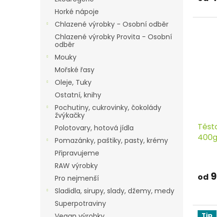
Horké nápoje
Chlazené výrobky - Osobní odběr
Chlazené výrobky Provita - Osobní
odběr
Mouky
Mořské řasy
Oleje, Tuky
Ostatní, knihy
Pochutiny, cukrovinky, čokolády
žvýkačky
Těst
Polotovary, hotová jídla
400
Pomazánky, paštiky, pasty, krémy
Připravujeme
RAW výrobky
9
od
Pro nejmenší
Sladidla, sirupy, slady, džemy, medy
Superpotraviny
Tip
Vegan výrobky