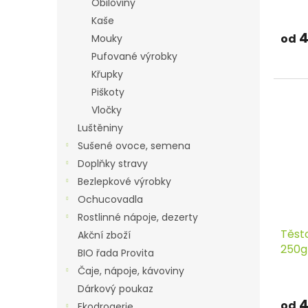
ů
Obiloviny
Kaše
4
od
Mouky
Pufované výrobky
Křupky
Piškoty
Vločky
Luštěniny
Sušené ovoce, semena
Doplňky stravy
Bezlepkové výrobky
Ochucovadla
Rostlinné nápoje, dezerty
Těst
Akční zboží
250g
BIO řada Provita
Čaje, nápoje, kávoviny
Dárkový poukaz
4
od
Ekodrogerie