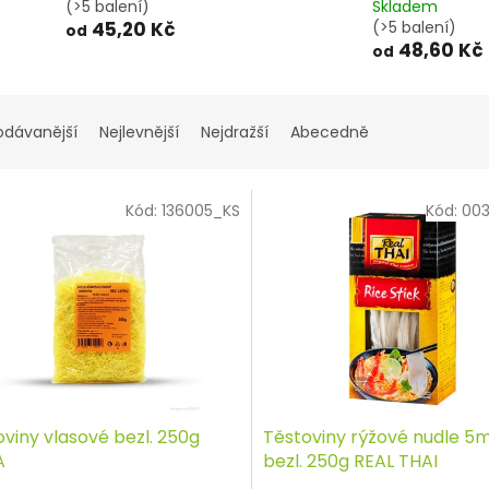
(>5 balení)
Skladem
45,20 Kč
(>5 balení)
od
48,60 Kč
od
odávanější
Nejlevnější
Nejdražší
Abecedně
Kód:
136005_KS
Kód:
00
viny vlasové bezl. 250g
Těstoviny rýžové nudle 
A
bezl. 250g REAL THAI