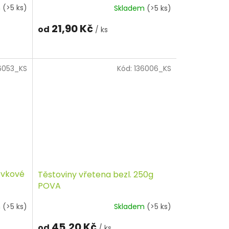
m
(>5 ks)
Skladem
(>5 ks)
21,90 Kč
od
/ ks
6053_KS
Kód:
136006_KS
évkové
Těstoviny vřetena bezl. 250g
POVA
m
(>5 ks)
Skladem
(>5 ks)
45,20 Kč
od
/ ks