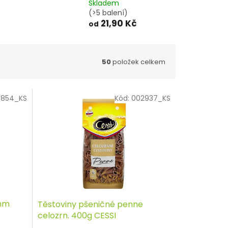
Skladem
(>5 balení)
21,90 Kč
od
50
položek celkem
3854_KS
Kód:
002937_KS
5mm
Těstoviny pšeničné penne
celozrn. 400g CESSI