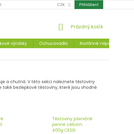
OCHRANA OSOBNÍCH ÚDAJŮ
CZK
CERTIFIKÁTY
Přihlášení
REKLAMACE A ZÁ
NÁKUPNÍ
Prázdný košík
KOŠÍK
kové výrobky
Ochucovadla
Rostlinné nápoje, dezerty
je a chutná. V této sekci naleznete těstoviny
 také bezlepkové těstoviny, které jsou vhodné
vé
Těstoviny pšeničné
l.
penne celozrn.
400g CESSI