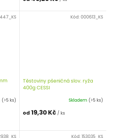
447_KS
Kód:
000613_KS
0mm
Těstoviny pšeničná slov. ryža
400g CESSI
m
(>5 ks)
Skladem
(>5 ks)
19,30 Kč
od
/ ks
2938_KS
Kód:
153035_KS