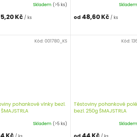
Skladem
(>5 ks)
Sklade
5,20 Kč
48,60 Kč
od
/ ks
/ ks
Kód:
001780_KS
Kód:
13
oviny pohankové vlnky bezl.
Těstoviny pohankové pol
 ŠMAJSTRLA
bezl. 250g ŠMAJSTRLA
Skladem
(>5 ks)
Sklade
4 Kč
44 Kč
od
/ ks
/ ks