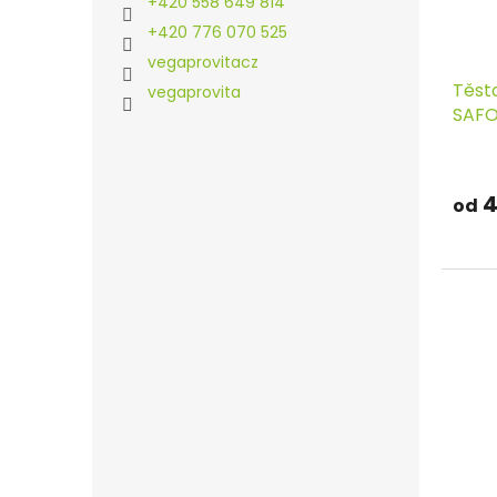
+420 558 649 814
+420 776 070 525
vegaprovitacz
Těst
vegaprovita
SAF
4
od