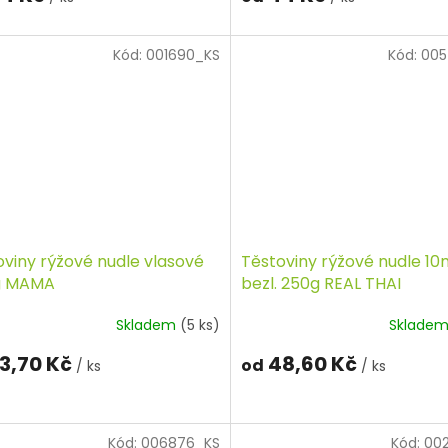
Kód:
001690_KS
Kód:
005
oviny rýžové nudle vlasové
Těstoviny rýžové nudle 1
g MAMA
bezl. 250g REAL THAI
Skladem
(5 ks)
Sklade
3,70 Kč
48,60 Kč
od
/ ks
/ ks
Kód:
006876_KS
Kód:
00