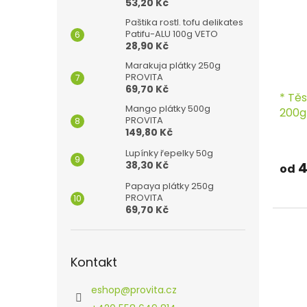
53,20 Kč
Paštika rostl. tofu delikates
Patifu-ALU 100g VETO
28,90 Kč
Marakuja plátky 250g
PROVITA
69,70 Kč
* Těs
Mango plátky 500g
200g
PROVITA
149,80 Kč
Lupínky řepelky 50g
4
38,30 Kč
od
Papaya plátky 250g
PROVITA
69,70 Kč
Kontakt
eshop
@
provita.cz