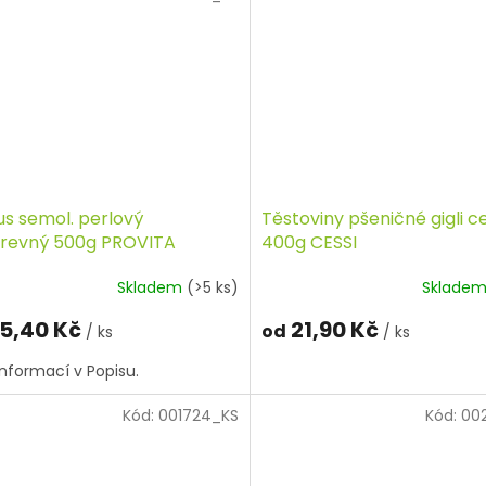
us semol. perlový
Těstoviny pšeničné gigli ce
arevný 500g PROVITA
400g CESSI
Skladem
(>5 ks)
Sklade
5,40 Kč
21,90 Kč
od
/ ks
/ ks
informací v Popisu.
Kód:
001724_KS
Kód:
00