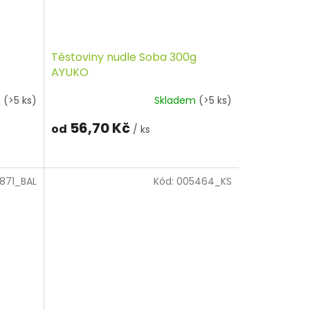
Těstoviny nudle Soba 300g
AYUKO
m
(>5 ks)
Skladem
(>5 ks)
56,70 Kč
od
/ ks
871_BAL
Kód:
005464_KS