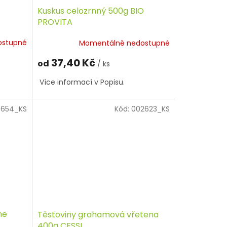
Kuskus celozrnný 500g BIO
PROVITA
ostupné
Momentálně nedostupné
37,40 Kč
od
/ ks
Více informací v Popisu.
654_KS
Kód:
002623_KS
ne
Těstoviny grahamová vřetena
400g CESSI