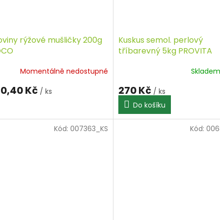
oviny rýžové mušličky 200g
Kuskus semol. perlový
OCO
tříbarevný 5kg PROVITA
Momentálně nedostupné
Sklade
0,40 Kč
270 Kč
/ ks
/ ks
Do košíku
Kód:
007363_KS
Kód:
006