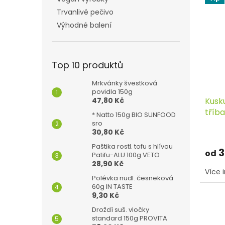
Trvanlivé pečivo
Výhodné balení
Top 10 produktů
Mrkvánky švestková
povidla 150g
47,80 Kč
Kusk
tříb
* Natto 150g BIO SUNFOOD
sro
30,80 Kč
Paštika rostl. tofu s hlívou
3
od
Patifu-ALU 100g VETO
28,90 Kč
Více 
Polévka nudl. česneková
60g IN TASTE
9,30 Kč
Droždí suš. vločky
standard 150g PROVITA