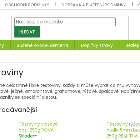
OBCHODNÍ PODMÍNKY
DOPRAVA A PLATEBNÍ PODMÍNKY
HLEDAT
ny
Sušené ovoce, semena
Doplňky stravy
Bezlep
toviny
e celozrnné i bílé těstoviny, každý si může vybrat co mu vyhovu
ové, ječné, amarantové, grahamové, rýžové, špaldové. Nabízíme
azníky se speciální dietou.
rodávanější
Těstoviny vlasové
Těstoviny rýžo
bezl. 250g POVA
nudle 5mm bez
Skladem
250g REAL THAI