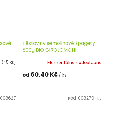
asové
Těstoviny semolinové špagety
500g BIO GIROLOMONI
m
(>5 ks)
Momentálně nedostupné
60,40 Kč
od
/ ks
008627
Kód:
008270_KS