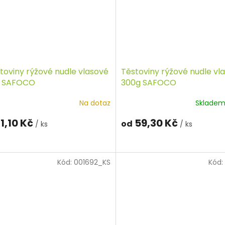
toviny rýžové nudle vlasové
Těstoviny rýžové nudle vl
 SAFOCO
300g SAFOCO
Na dotaz
Sklade
1,10 Kč
59,30 Kč
od
/ ks
/ ks
Kód:
001692_KS
Kód: