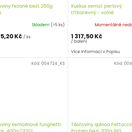
oviny řezané bezl. 250g
Kuskus semol. perlový
A
tříbarevný - volně
Skladem
(>5 ks)
Momentálně ned
5,20 Kč
1 317,50 Kč
/ ks
/ balení
Více informací v Popisu.
Kód:
004724_KS
Kód:
004
oviny semolinové funghetti
Těstoviny quinoa Fettucci
ar. 400g CESSI
Protein bezl. 200g BIO