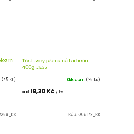
lozrn.
Těstoviny pšeničná tarhoňa
400g CESSI
m
(>5 ks)
Skladem
(>5 ks)
19,30 Kč
od
/ ks
2256_KS
Kód:
009173_KS