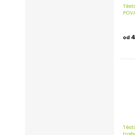
Těst
POV
4
od
Těst
trojb