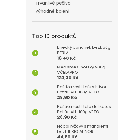
Trvanlivé pečivo
Výhodné balení
Top 10 produktů
Linecký banánek bezl. 50g
PERLA
16,40 Kč
Med směs-horský 900g
VČELAPRO
133,30 Kč
Paštika rostl. tofu s hlívou
Patifu-ALU 100g VETO
28,90 Kč
Paštika rostl. tofu delikates
Patifu-ALU 100g VETO
28,90 Kč
Nápoj rýžový s mandlemi
bezl. 1L BIO ALINOR
44,60 Kč