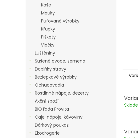
n
Kaše
e
Mouky
l
Pufované výrobky
Křupky
Piškoty
Vločky
Luštěniny
Sušené ovoce, semena
Doplňky stravy
Vari
Bezlepkové výrobky
Ochucovadla
Rostlinné nápoje, dezerty
Varia
Akční zboží
Skla
BIO řada Provita
Čaje, nápoje, kávoviny
Dárkový poukaz
Varia
Ekodrogerie