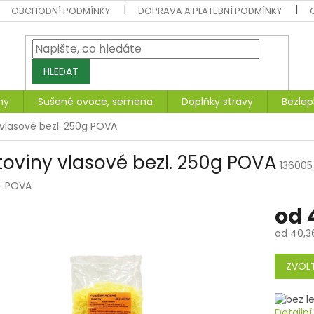
OBCHODNÍ PODMÍNKY
DOPRAVA A PLATEBNÍ PODMÍNKY
HLEDAT
ny
Sušené ovoce, semena
Doplňky stravy
Bezlep
vlasové bezl. 250g POVA
toviny vlasové bezl. 250g POVA
136005
:
POVA
od
od
40,3
Měrná
cena:
ZVOLT
Detailn