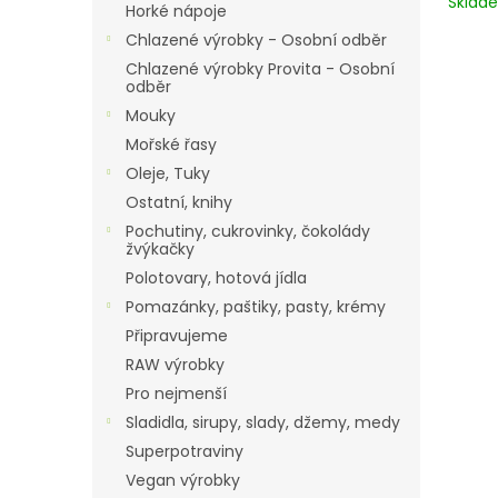
Skla
Horké nápoje
Chlazené výrobky - Osobní odběr
Chlazené výrobky Provita - Osobní
odběr
Mouky
Mořské řasy
Oleje, Tuky
Ostatní, knihy
Pochutiny, cukrovinky, čokolády
žvýkačky
Polotovary, hotová jídla
Pomazánky, paštiky, pasty, krémy
Připravujeme
RAW výrobky
Pro nejmenší
Sladidla, sirupy, slady, džemy, medy
Superpotraviny
Vegan výrobky