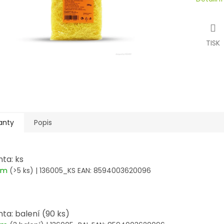
TISK
anty
Popis
nta: ks
dem
(>5 ks)
| 136005_KS
EAN:
8594003620096
nta: balení (90 ks)