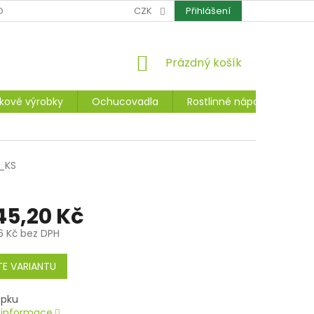
OCHRANA OSOBNÍCH ÚDAJŮ
CZK
CERTIFIKÁTY
Přihlášení
REKLAMACE A ZÁ
NÁKUPNÍ
Prázdný košík
KOŠÍK
kové výrobky
Ochucovadla
Rostlinné nápoje, dezerty
_KS
45,20 Kč
6 Kč
bez DPH
E VARIANTU
í informace