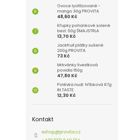
Ovoce lyofilizované -
mango 30g PROVITA
48,60 Kč
Křupky pohankové solené
bezl. 50g ŠMAJSTRLA
13,70 Kč
Jackfruit plátky sušené
200g PROVITA
73 Kč
Mrkvánky švestková
povidla 150g
47,80 Kč
Polévka nudl. hříbková 67g
IN TASTE
12,30 Kč
Kontakt
eshop
@
provita.cz