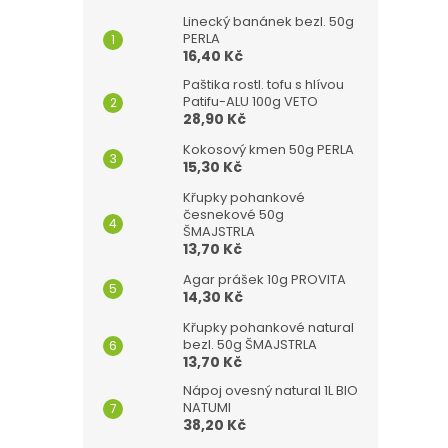
Linecký banánek bezl. 50g
PERLA
16,40 Kč
Paštika rostl. tofu s hlívou
Patifu-ALU 100g VETO
28,90 Kč
Kokosový kmen 50g PERLA
15,30 Kč
Křupky pohankové
česnekové 50g
ŠMAJSTRLA
13,70 Kč
Agar prášek 10g PROVITA
14,30 Kč
Křupky pohankové natural
bezl. 50g ŠMAJSTRLA
13,70 Kč
Nápoj ovesný natural 1L BIO
NATUMI
38,20 Kč