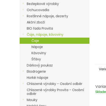
n
Bezlepkové výrobky
e
Ochucovadla
l
Rostlinné nápoje, dezerty
Akční zboží
BIO řada Provita
Čaje, nápoje, kávoviny
Čaje
Nápoje
Kávoviny
Šťávy
Dárkový poukaz
Vari
Ekodrogerie
Horké nápoje
Chlazené výrobky - Osobní odběr
Varia
Chlazené výrobky Provita - Osobní
Skla
odběr
Mouky