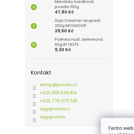
Mrkvánky švestková
povidla 150g
47,80 Kč
Soja Creamer doypack
200g MOGADOR
29,50 Kč
Polévka nudl. zeleninová
60g IN TASTE
9,30 Kč
Kontakt
eshop
@
provita.cz
+420 558 649 814
+420 776 070 525
vegaprovitacz
vegaprovita
Tento web 
Z