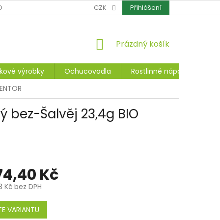
OCHRANA OSOBNÍCH ÚDAJŮ
CZK
CERTIFIKÁTY
Přihlášení
REKLAMACE A ZÁ
NÁKUPNÍ
Prázdný košík
KOŠÍK
kové výrobky
Ochucovadla
Rostlinné nápoje, dezerty
NENTOR
 bez-Šalvěj 23,4g BIO
74,40 Kč
3 Kč
bez DPH
E VARIANTU