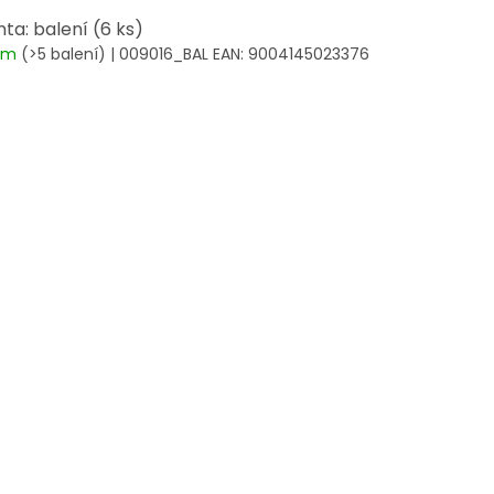
nta: balení (6 ks)
dem
(>5 balení)
| 009016_BAL
EAN:
9004145023376