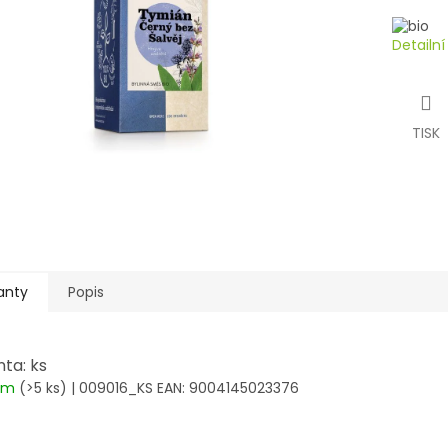
Detailn
TISK
anty
Popis
nta: ks
dem
(>5 ks)
| 009016_KS
EAN:
9004145023376