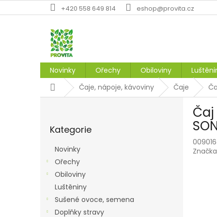
Přejít
+420 558 649 814
eshop@provita.cz
na
obsah
Novinky
Ořechy
Obiloviny
Luštěni
Domů
Čaje, nápoje, kávoviny
Čaje
Ča
P
Čaj
o
Přeskočit
s
SO
Kategorie
kategorie
t
009016
r
Novinky
Značka
a
Ořechy
n
Obiloviny
n
í
Luštěniny
p
Sušené ovoce, semena
a
Doplňky stravy