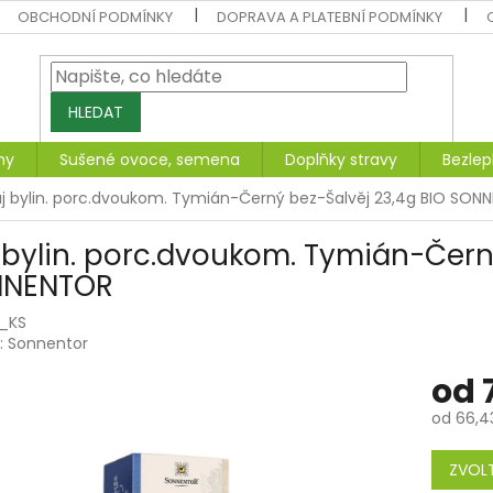
OBCHODNÍ PODMÍNKY
DOPRAVA A PLATEBNÍ PODMÍNKY
HLEDAT
ny
Sušené ovoce, semena
Doplňky stravy
Bezlep
j bylin. porc.dvoukom. Tymián-Černý bez-Šalvěj 23,4g BIO SON
 bylin. porc.dvoukom. Tymián-Černý
NNENTOR
_KS
:
Sonnentor
od
od
66,4
Měrná
cena:
ZVOLT