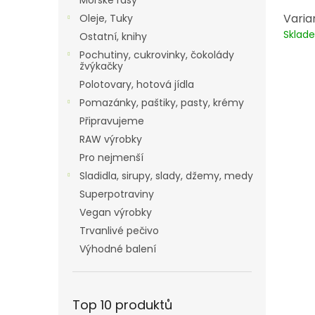
Mořské řasy
Varia
Oleje, Tuky
Skla
Ostatní, knihy
Pochutiny, cukrovinky, čokolády
žvýkačky
Polotovary, hotová jídla
Pomazánky, paštiky, pasty, krémy
Připravujeme
RAW výrobky
Pro nejmenší
Sladidla, sirupy, slady, džemy, medy
Superpotraviny
Vegan výrobky
Trvanlivé pečivo
Výhodné balení
Top 10 produktů