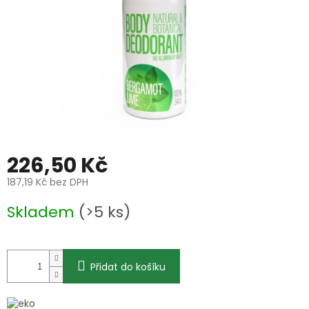
226,50 Kč
187,19 Kč bez DPH
Měrná
Skladem
(>5 ks)
cena:
Přidat do košíku