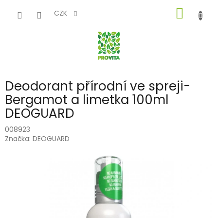
Přejít
NÁKUP
na
CZK
obsah
KOŠÍK
Deodorant přírodní ve spreji-
Bergamot a limetka 100ml
DEOGUARD
008923
Značka:
DEOGUARD