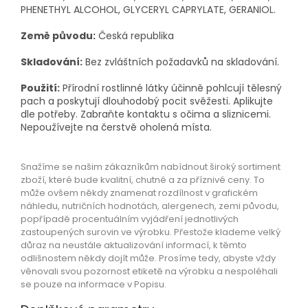
PHENETHYL ALCOHOL, GLYCERYL CAPRYLATE, GERANIOL.
Země původu:
Česká republika
Skladování:
Bez zvláštních požadavků na skladování.
Použití:
Přírodní rostlinné látky účinně pohlcují tělesný
pach a poskytují dlouhodobý pocit svěžesti. Aplikujte
dle potřeby. Zabraňte kontaktu s očima a sliznicemi.
Nepoužívejte na čerstvě oholená místa.
Snažíme se našim zákazníkům nabídnout široký sortiment
zboží, které bude kvalitní, chutné a za příznivé ceny. To
může ovšem někdy znamenat rozdílnost v grafickém
náhledu, nutričních hodnotách, alergenech, zemi původu,
popřípadě procentuálním vyjádření jednotlivých
zastoupených surovin ve výrobku. Přestože klademe velký
důraz na neustále aktualizování informací, k těmto
odlišnostem někdy dojít může. Prosíme tedy, abyste vždy
věnovali svou pozornost etiketě na výrobku a nespoléhali
se pouze na informace v Popisu.