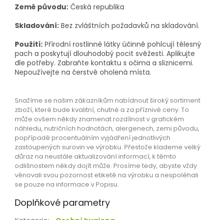
Země původu:
Česká republika
Skladování:
Bez zvláštních požadavků na skladování.
Použití:
Přírodní rostlinné látky účinně pohlcují tělesný
pach a poskytují dlouhodobý pocit svěžesti. Aplikujte
dle potřeby. Zabraňte kontaktu s očima a sliznicemi.
Nepoužívejte na čerstvě oholená místa.
Snažíme se našim zákazníkům nabídnout široký sortiment
zboží, které bude kvalitní, chutné a za příznivé ceny. To
může ovšem někdy znamenat rozdílnost v grafickém
náhledu, nutričních hodnotách, alergenech, zemi původu,
popřípadě procentuálním vyjádření jednotlivých
zastoupených surovin ve výrobku. Přestože klademe velký
důraz na neustále aktualizování informací, k těmto
odlišnostem někdy dojít může. Prosíme tedy, abyste vždy
věnovali svou pozornost etiketě na výrobku a nespoléhali
se pouze na informace v Popisu.
Doplňkové parametry