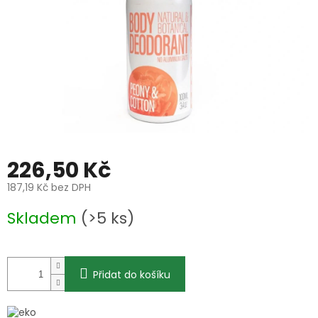
226,50 Kč
187,19 Kč bez DPH
Měrná
Skladem
(>5 ks)
cena:
Přidat do košíku