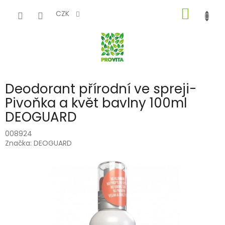
Přejít
NÁKUP
na
CZK
obsah
KOŠÍK
Deodorant přírodní ve spreji-
Pivoňka a květ bavlny 100ml
DEOGUARD
008924
Značka:
DEOGUARD