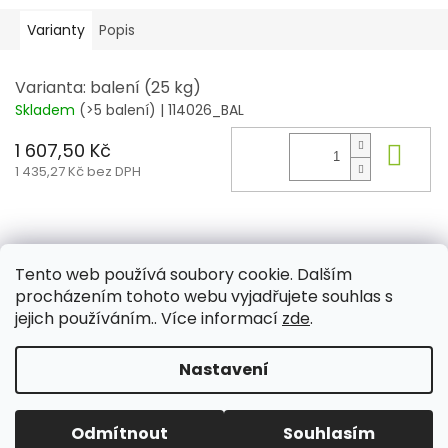
Varianty
Popis
Varianta: balení (25 kg)
Skladem
(>5 balení)
| 114026_BAL
1 607,50 Kč
Do 
1 435,27 Kč bez DPH
Z
á
Tento web používá soubory cookie. Dalším
Aktuality
Kamenné prodejny
Kosmetika
Provita
p
procházením tohoto webu vyjadřujete souhlas s
a
jejich používáním.. Více informací
zde
.
t
í
Nastavení
Vytvořil Shoptet
Odmítnout
Souhlasím
Copyright 2026
PROVITA
. Všechna práva vyhrazena.