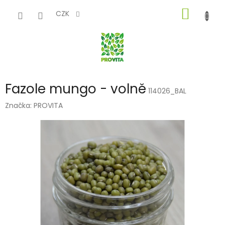
Přejít
NÁKUP
na
CZK
obsah
KOŠÍK
Fazole mungo - volně
114026_BAL
Značka:
PROVITA