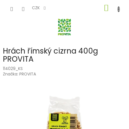
Přejít
NÁKUP
na
CZK
obsah
KOŠÍK
Hrách římský cizrna 400g
PROVITA
114029_KS
Značka:
PROVITA