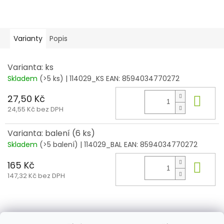
Varianty
Popis
Varianta: ks
Skladem
(>5 ks)
| 114029_KS
EAN:
8594034770272
27,50 Kč
Do 
24,55 Kč bez DPH
Varianta: balení (6 ks)
Skladem
(>5 balení)
| 114029_BAL
EAN:
8594034770272
165 Kč
Do 
147,32 Kč bez DPH
Z