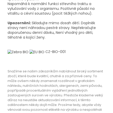
Napomáhá k normální funkci střevního traktu a
vylučování vody z organismu. Pozitivně působí na
vitalitu a cévní soustavu (pocit těžkých nohou).
Upozornění:
Skladujte mimo dosah dětí. Doplněk
stravy není náhradou pestré stravy. Nepřekračujte
doporučenou denní dávku, Není vhodný pro děti,
těhotné a kojící ženy.
CZ-BIO-001
Snažíme se našim zákazníkům nabídnout široký sortiment
zboží, které bude kvalitní, chutné a za příznivé ceny. To
může ovšem někdy znamenat rozdílnost v grafickém
náhledu, nutričních hodnotách, alergenech, zemi původu,
popřípadě procentuálním vyjádření jednotlivých
zastoupených surovin ve výrobku. Přestože klademe velký
důraz na neustále aktualizování informací, k těmto
odlišnostem někdy dojít může. Prosíme tedy, abyste vždy
věnovali svou pozornost etiketě na výrobku a nespoléhali