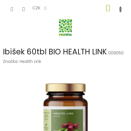
Přejít
NÁKUP
na
CZK
obsah
KOŠÍK
Ibišek 60tbl BIO HEALTH LINK
009050
Značka:
Health Link