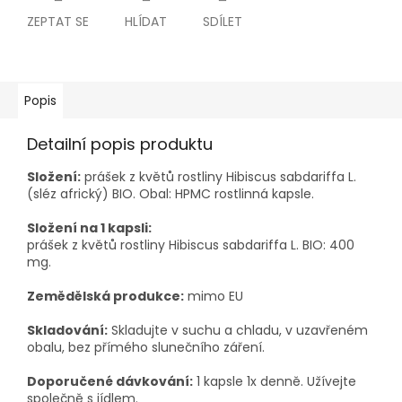
ZEPTAT SE
HLÍDAT
SDÍLET
Popis
Detailní popis produktu
Složení:
prášek z květů rostliny Hibiscus sabdariffa L.
(sléz africký) BIO. Obal: HPMC rostlinná kapsle.
Složení na 1 kapsli:
prášek z květů rostliny Hibiscus sabdariffa L. BIO: 400
mg.
Zemědělská produkce:
mimo EU
Skladování:
Skladujte v suchu a chladu, v uzavřeném
obalu, bez přímého slunečního záření.
Doporučené dávkování:
1 kapsle 1x denně. Užívejte
společně s jídlem.