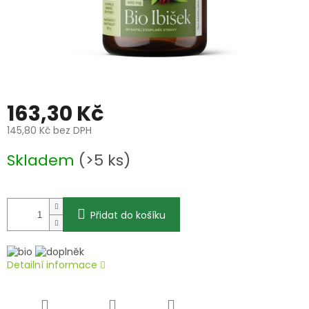
163,30 Kč
145,80 Kč bez DPH
Měrná
Skladem
(>5 ks)
cena:
Přidat do košíku
Detailní informace