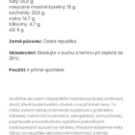
tuky: 26,9 g;
nasycené mastné kyseliny: 19 g;
sacharidy: 20,5 g;
cukry: 14,7 g;
bílkoviny: 4,7 g;
sůl: 6 g.
Země původu:
Česká republika.
Skladování:
Skladujte v suchu a temnu při teplotě do
25°C.
Použití:
K přímé spotřebě.
Snažíme se našim zákazníkům nabídnout široký sortiment
zboží, které bude kvalitní, chutné a za příznivé ceny. To
může ovšem někdy znamenat rozdílnost v grafickém
náhledu, nutričních hodnotách, alergenech, zemi původu,
popřípadě procentuálním vyjádření jednotlivých
zastoupených surovin ve výrobku. Přestože klademe velký
důraz na neustále aktualizování informací, k těmto