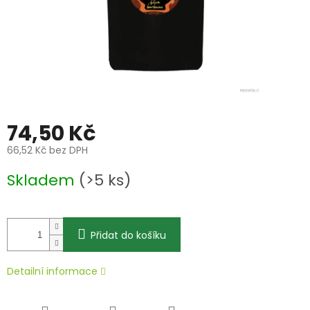
74,50 Kč
66,52 Kč bez DPH
Měrná
Skladem
(>5 ks)
cena:
Přidat do košíku
Detailní informace