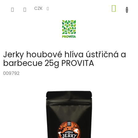
Přejít
NÁKUP
na
CZK
obsah
KOŠÍK
Jerky houbové hlíva ústřičná a
barbecue 25g PROVITA
009792