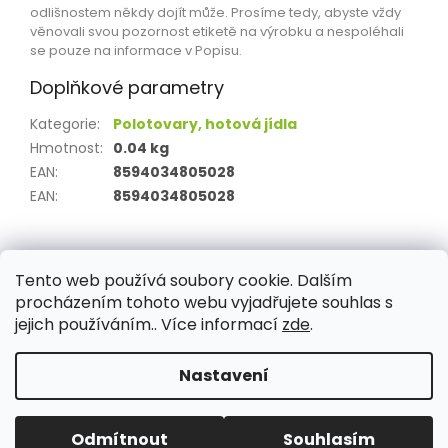
odlišnostem někdy dojít může. Prosíme tedy, abyste vždy
věnovali svou pozornost etiketě na výrobku a nespoléhali
se pouze na informace v Popisu.
Doplňkové parametry
Kategorie
:
Polotovary, hotová jídla
Hmotnost
:
0.04 kg
EAN
:
8594034805028
EAN
:
8594034805028
Z
á
Tento web používá soubory cookie. Dalším
Aktuality
Kamenné prodejny
Kosmetika
Provita
p
procházením tohoto webu vyjadřujete souhlas s
a
jejich používáním.. Více informací
zde
.
t
í
Nastavení
Vytvořil Shoptet
Odmítnout
Souhlasím
Copyright 2026
PROVITA
. Všechna práva vyhrazena.