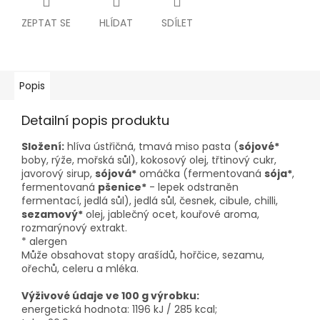
ZEPTAT SE
HLÍDAT
SDÍLET
Popis
Detailní popis produktu
Složení:
hlíva ústřičná, tmavá miso pasta (
sójové*
boby, rýže, mořská sůl), kokosový olej, třtinový cukr,
javorový sirup,
sójová*
omáčka (fermentovaná
sója*
,
fermentovaná
pšenice*
- lepek odstraněn
fermentací, jedlá sůl), jedlá sůl, česnek, cibule, chilli,
sezamový*
olej, jablečný ocet, kouřové aroma,
rozmarýnový extrakt.
* alergen
Může obsahovat stopy arašídů, hořčice, sezamu,
ořechů, celeru a mléka.
Výživové údaje ve 100 g výrobku:
energetická hodnota: 1196 kJ / 285 kcal;