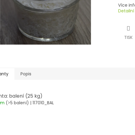
Více inf
Detailn
TISK
anty
Popis
nta: balení (25 kg)
dem
(>5 balení)
| 117010_BAL