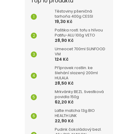
Top 10 produktů
Těstoviny pšeničná
tarhoňa 400g CESSI
19,30 Kč
Paštika rostl. tofu s hlívou
Patifu-ALU 100g VETO
28,90 Kč
Umeocet 700ml SUNFOOD
VM
124 Kč
Přípravek rostlin. ke
šlehání slazený 200ml
HULALA
28,50 Kč
Mrkvánky BEZL. švestková
povidla 150g
62,20 Kč
Latte matcha 13g BIO
HEALTH LINK
22,90 Kč
Pudink čokoládový bezl.