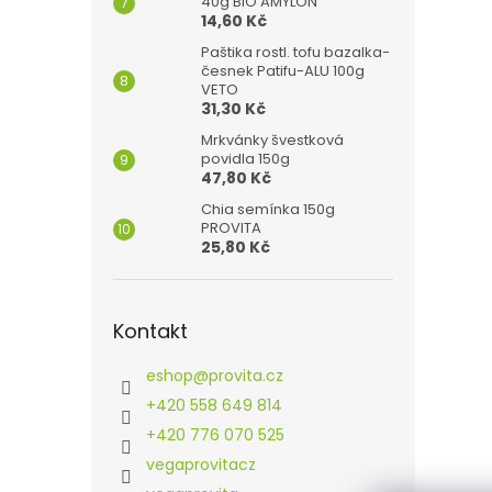
40g BIO AMYLON
14,60 Kč
Paštika rostl. tofu bazalka-
česnek Patifu-ALU 100g
VETO
31,30 Kč
Mrkvánky švestková
povidla 150g
47,80 Kč
Chia semínka 150g
PROVITA
25,80 Kč
Kontakt
eshop
@
provita.cz
+420 558 649 814
+420 776 070 525
vegaprovitacz