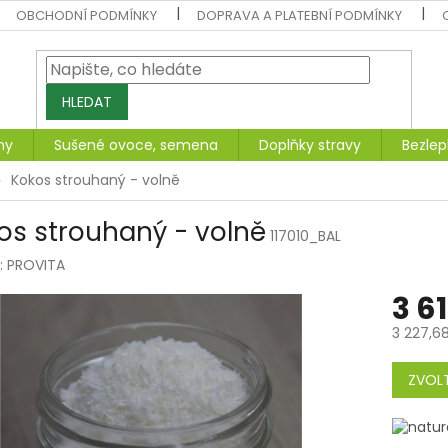
OBCHODNÍ PODMÍNKY
DOPRAVA A PLATEBNÍ PODMÍNKY
HLEDAT
ny
Sušené ovoce, semena
Doplňky stravy
Bezlep
Kokos strouhaný - volně
os strouhaný - volně
117010_BAL
:
PROVITA
3 6
3 227,6
Měrná
cena:
ZVOLT