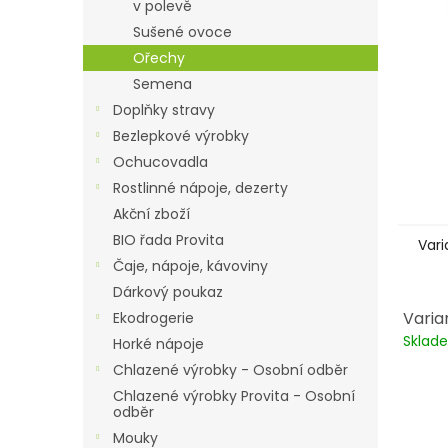
n
v polevě
e
Sušené ovoce
l
Ořechy
Semena
Doplňky stravy
Bezlepkové výrobky
Ochucovadla
Rostlinné nápoje, dezerty
Akční zboží
BIO řada Provita
Vari
Čaje, nápoje, kávoviny
Dárkový poukaz
Varia
Ekodrogerie
Skla
Horké nápoje
Chlazené výrobky - Osobní odběr
Chlazené výrobky Provita - Osobní
odběr
Mouky