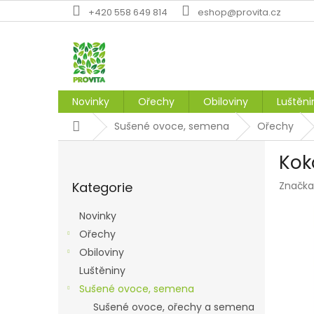
Přejít
+420 558 649 814
eshop@provita.cz
na
obsah
Novinky
Ořechy
Obiloviny
Luštěni
Domů
Sušené ovoce, semena
Ořechy
P
Kok
o
Přeskočit
s
Kategorie
Značka
kategorie
t
r
Novinky
a
Ořechy
n
Obiloviny
n
í
Luštěniny
p
Sušené ovoce, semena
a
Sušené ovoce, ořechy a semena