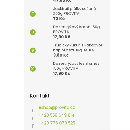
47,80 Kč
Jackfruit plátky sušené
200g PROVITA
73 Kč
Dezert rýžový karob 150g
PROVITA
17,90 Kč
Trubičky kukuř. s kakaovou
náplní bezl. 18g BALILA
3,80 Kč
Dezert rýžový lesní směs
150g PROVITA
17,90 Kč
Kontakt
eshop
@
provita.cz
+420 558 649 814
+420 776 070 525