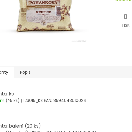
TISK
anty
Popis
nta: ks
dem
(>5 ks)
| 123015_KS
EAN:
8594043010024
nta: balení (20 ks)