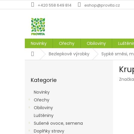
Přejít
+420 558 649 814
eshop@provita.cz
na
obsah
Novinky
Ořechy
Obiloviny
Luštěni
Domů
Bezlepkové výrobky
Sypké směsi, 
P
Kru
o
Přeskočit
s
Kategorie
Značka
kategorie
t
r
Novinky
a
Ořechy
n
Obiloviny
n
í
Luštěniny
p
Sušené ovoce, semena
a
Doplňky stravy