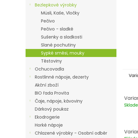
n
Bezlepkové výrobky
e
Müsli, Kaše, Vločky
l
Pečivo
Pečivo - sladké
Sušenky a sladkosti
Slané pochutiny
Sypké směsi, mouky
Těstoviny
Ochucovadla
Vari
Rostlinné nápoje, dezerty
Akční zboží
BIO řada Provita
Varia
Čaje, nápoje, kávoviny
Skla
Dárkový poukaz
Ekodrogerie
Horké nápoje
Varia
Chlazené výrobky - Osobní odběr