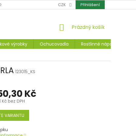
OCHRANA OSOBNÍCH ÚDAJŮ
CZK
CERTIFIKÁTY
Přihlášení
REKLAMACE A ZÁ
NÁKUPNÍ
Prázdný košík
KOŠÍK
kové výrobky
Ochucovadla
Rostlinné nápoje, dezerty
TRLA
123015_KS
50,30 Kč
1 Kč
bez DPH
E VARIANTU
í informace