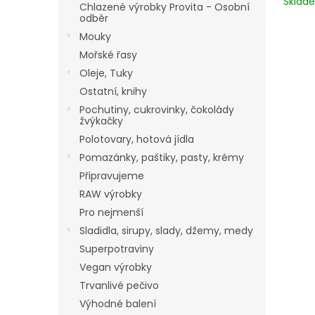
Skla
Chlazené výrobky Provita - Osobní
odběr
Mouky
Mořské řasy
Oleje, Tuky
Ostatní, knihy
Pochutiny, cukrovinky, čokolády
žvýkačky
Polotovary, hotová jídla
Pomazánky, paštiky, pasty, krémy
Připravujeme
RAW výrobky
Pro nejmenší
Sladidla, sirupy, slady, džemy, medy
Superpotraviny
Vegan výrobky
Trvanlivé pečivo
Výhodné balení