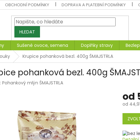
OBCHODNÍ PODMÍNKY
DOPRAVA A PLATEBNÍ PODMÍNKY
HLEDAT
ny
Sušené ovoce, semena
Doplňky stravy
Bezlep
mouky
Krupice pohanková bezl. 400g ŠMAJSTRLA
pice pohanková bezl. 400g ŠMAJS
:
Pohankový mlýn ŠMAJSTRLA
od
od
44,9
Měrná
cena:
ZVOLT
Detailn