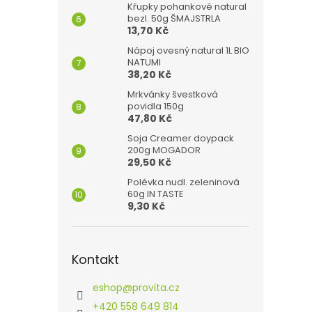
Křupky pohankové natural
bezl. 50g ŠMAJSTRLA
13,70 Kč
Nápoj ovesný natural 1L BIO
NATUMI
38,20 Kč
Mrkvánky švestková
povidla 150g
47,80 Kč
Soja Creamer doypack
200g MOGADOR
29,50 Kč
Polévka nudl. zeleninová
60g IN TASTE
9,30 Kč
Kontakt
eshop
@
provita.cz
+420 558 649 814