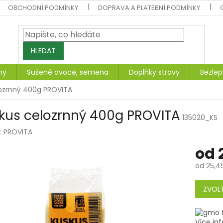
OBCHODNÍ PODMÍNKY
DOPRAVA A PLATEBNÍ PODMÍNKY
HLEDAT
ny
Sušené ovoce, semena
Doplňky stravy
Bezlep
ozrnný 400g PROVITA
kus celozrnný 400g PROVITA
135020_KS
:
PROVITA
od
od
25,4
Měrná
cena:
ZVOLT
Více inf