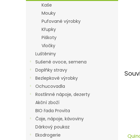
n
Kaše
e
Mouky
l
Pufované výrobky
Křupky
Piškoty
Vločky
Luštěniny
Sušené ovoce, semena
Doplňky stravy
Souv
Bezlepkové výrobky
Ochucovadla
Rostlinné nápoje, dezerty
Akční zboží
BIO řada Provita
Čaje, nápoje, kávoviny
Dárkový poukaz
Ekodrogerie
Quin