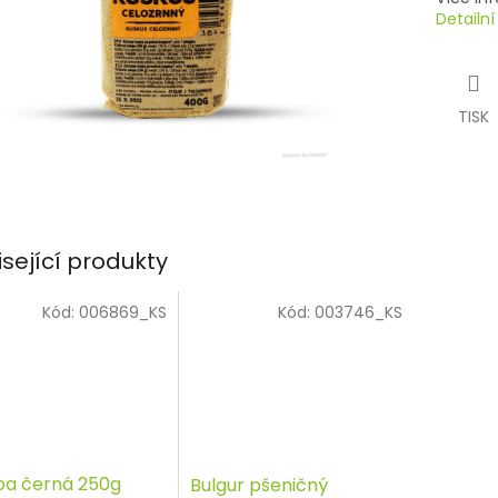
Detailn
TISK
isející produkty
Kód:
006869_KS
Kód:
003746_KS
oa černá 250g
Bulgur pšeničný