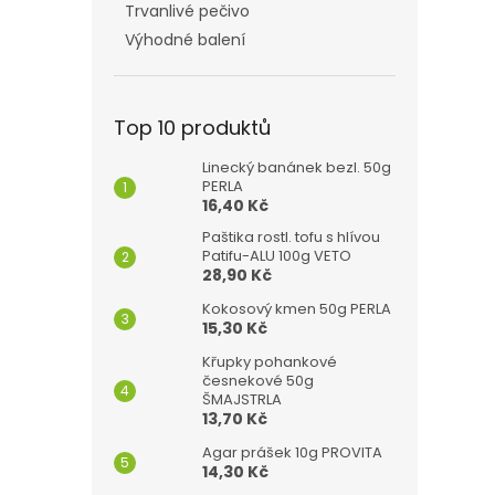
Trvanlivé pečivo
Výhodné balení
Top 10 produktů
Linecký banánek bezl. 50g
PERLA
16,40 Kč
Paštika rostl. tofu s hlívou
Patifu-ALU 100g VETO
28,90 Kč
Kokosový kmen 50g PERLA
15,30 Kč
Křupky pohankové
česnekové 50g
ŠMAJSTRLA
13,70 Kč
Agar prášek 10g PROVITA
14,30 Kč