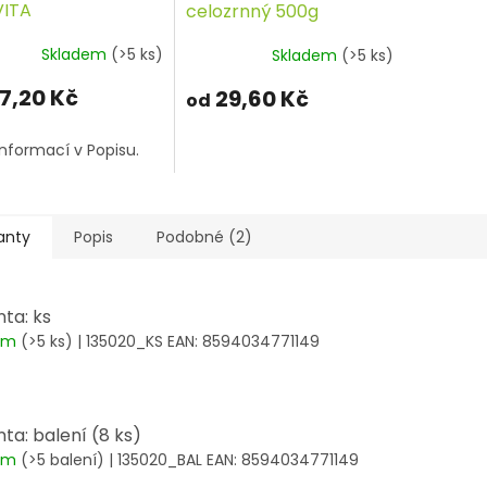
ITA
celozrnný 500g
PROVITA
Skladem
(>5 ks)
Skladem
(>5 ks)
7,20 Kč
29,60 Kč
od
informací v Popisu.
anty
Popis
Podobné (2)
nta: ks
dem
(>5 ks)
| 135020_KS
EAN:
8594034771149
nta: balení (8 ks)
dem
(>5 balení)
| 135020_BAL
EAN:
8594034771149