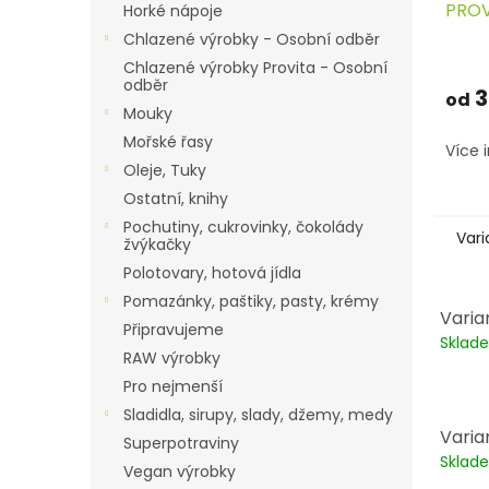
PROV
Horké nápoje
Chlazené výrobky - Osobní odběr
Chlazené výrobky Provita - Osobní
odběr
3
od
Mouky
Mořské řasy
Více 
Oleje, Tuky
Ostatní, knihy
Pochutiny, cukrovinky, čokolády
Vari
žvýkačky
Polotovary, hotová jídla
Pomazánky, paštiky, pasty, krémy
Varia
Připravujeme
Skla
RAW výrobky
Pro nejmenší
Sladidla, sirupy, slady, džemy, medy
Varia
Superpotraviny
Skla
Vegan výrobky