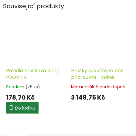
Související produkty
Povidla hrušková 500g
Hrušky suš. sířené bez
PROVITA
přid. cukru - volně
Skladem
(>5 ks)
Momentálně nedostupné
178,70 Kč
3 148,75 Kč
Do košíku