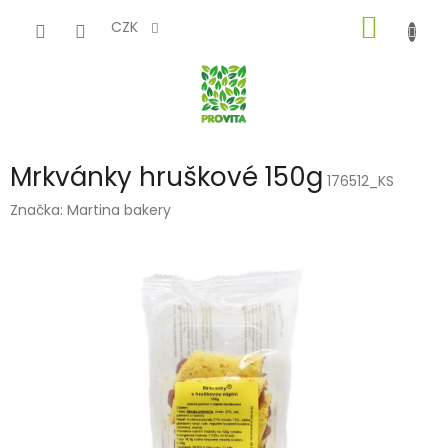
Přejít
NÁKUP
na
CZK
obsah
KOŠÍK
Mrkvánky hruškové 150g
176512_KS
Značka:
Martina bakery