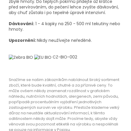
zbylé hmoty. Do teplých pokrmů přidejte až krátce
před servírováním, do pečení lehce zvyšte dávkování,
aby chuť zůstala i po tepelné úpravě intenzivní.
Dávkování:
1 - 4 kapky na 250 - 500 ml tekutiny nebo
hmoty.
Upozornění:
Nikdy neužívejte neředěné.
CZ-BIO-002
Snažíme se našim zákazníkům nabídnout široký sortiment
zboží, které bude kvalitní, chutné a za příznivé ceny. To
může ovšem někdy znamenat rozdílnost v grafickém
náhledu, nutričních hodnotách, alergenech, zemi původu,
popřípadě procentuálním vyjádření jednotlivých
zastoupených surovin ve výrobku. Přestože klademe velký
důraz na neustále aktualizování informací, k těmto
odlišnostem někdy dojít může. Prosíme tedy, abyste vždy
věnovali svou pozornost etiketě na výrobku a nespoléhali
se pouze na informace v Popisu.