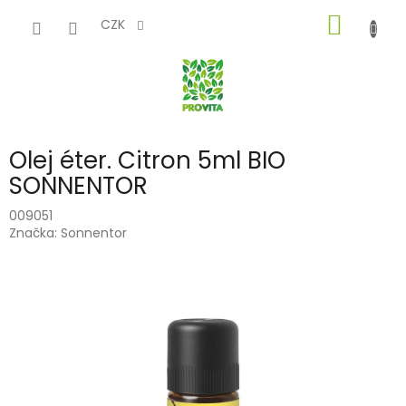
Přejít
NÁKUP
na
CZK
obsah
KOŠÍK
Olej éter. Citron 5ml BIO
SONNENTOR
009051
Značka:
Sonnentor