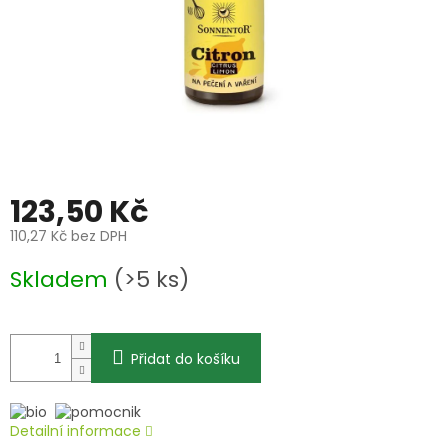
123,50 Kč
110,27 Kč bez DPH
Měrná
Skladem
(>5 ks)
cena:
Přidat do košíku
Detailní informace