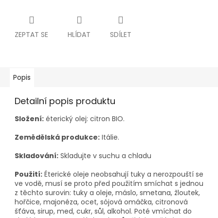
ZEPTAT SE
HLÍDAT
SDÍLET
Popis
Detailní popis produktu
Složení:
éterický olej: citron BIO.
Zemědělská produkce:
Itálie.
Skladování:
Skladujte v suchu a chladu
Použití:
Éterické oleje neobsahují tuky a nerozpouští se
ve vodě, musí se proto před použitím smíchat s jednou
z těchto surovin: tuky a oleje, máslo, smetana, žloutek,
hořčice, majonéza, ocet, sójová omáčka, citronová
šťáva, sirup, med, cukr, sůl, alkohol. Poté vmíchat do