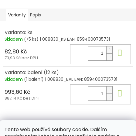
Varianty
Popis
Varianta: ks
Skladem
(>5 ks)
| 008830_KS
EAN:
8594000735731
82,80 Kč
Do 
73,93 Kč bez DPH
Varianta: balení (12 ks)
Skladem
(1 balení)
| 008830_BAL
EAN:
8594000735731
993,60 Kč
Do 
887,14 Kč bez DPH
Z
á
Tento web používá soubory cookie. Dalším
Aktuality
Kamenné prodejny
Kosmetika
Provita
p