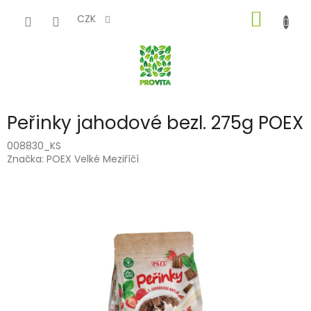
Přejít
NÁKUP
na
CZK
obsah
KOŠÍK
Peřinky jahodové bezl. 275g POEX
008830_KS
Značka:
POEX Velké Meziříčí