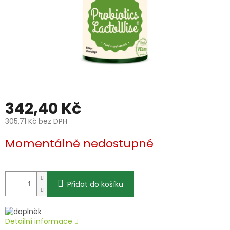
342,40 Kč
305,71 Kč bez DPH
Měrná
Momentálně nedostupné
cena:
Přidat do košíku
Detailní informace