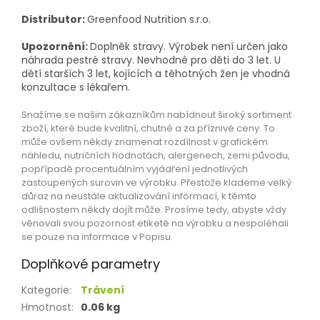
Distributor:
Greenfood Nutrition s.r.o.
Upozornění:
Doplněk stravy. Výrobek není určen jako
náhrada pestré stravy. Nevhodné pro děti do 3 let. U
dětí starších 3 let, kojících a těhotných žen je vhodná
konzultace s lékařem.
Snažíme se našim zákazníkům nabídnout široký sortiment
zboží, které bude kvalitní, chutné a za příznivé ceny. To
může ovšem někdy znamenat rozdílnost v grafickém
náhledu, nutričních hodnotách, alergenech, zemi původu,
popřípadě procentuálním vyjádření jednotlivých
zastoupených surovin ve výrobku. Přestože klademe velký
důraz na neustále aktualizování informací, k těmto
odlišnostem někdy dojít může. Prosíme tedy, abyste vždy
věnovali svou pozornost etiketě na výrobku a nespoléhali
se pouze na informace v Popisu.
Doplňkové parametry
Kategorie
:
Trávení
Hmotnost
:
0.06 kg