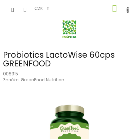
Přejít
NÁKUP
na
CZK
obsah
KOŠÍK
Probiotics LactoWise 60cps
GREENFOOD
008915
Značka:
GreenFood Nutrition