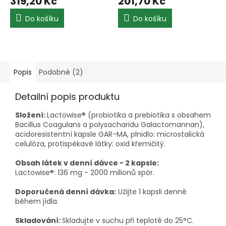
319,20 Kč
201,70 Kč
Do košíku
Do košíku
Popis
Podobné (2)
Detailní popis produktu
Složení:
Lactowise® (probiotika a prebiotika s obsahem
Bacillus Coagulans a polysacharidu Galactomannan),
acidoresistentní kapsle GAR-MA, plnidlo: microstalická
celulóza, protispékavé látky: oxid křemičitý.
Obsah látek v denní dávce - 2 kapsle:
Lactowise®: 136 mg - 2000 milionů spór.
Doporučená denní dávka:
Užijte 1 kapsli denně
během jídla.
Skladování:
Skladujte v suchu při teplotě do 25°C.