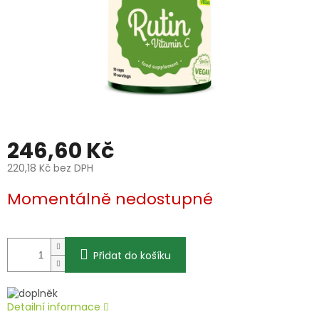
246,60 Kč
220,18 Kč bez DPH
Měrná
Momentálně nedostupné
cena:
Přidat do košíku
Detailní informace