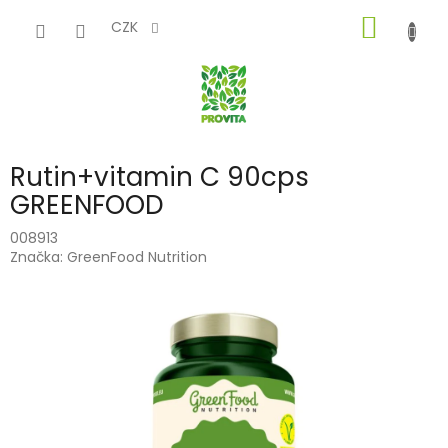
Přejít
NÁKUP
na
CZK
obsah
KOŠÍK
Rutin+vitamin C 90cps
GREENFOOD
008913
Značka:
GreenFood Nutrition