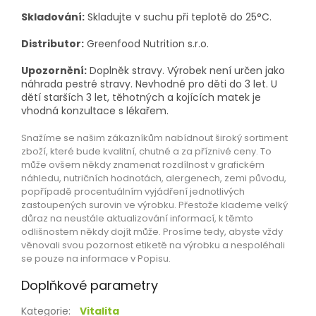
Skladování:
Skladujte v suchu při teplotě do 25°C.
Distributor:
Greenfood Nutrition s.r.o.
Upozornění:
Doplněk stravy. Výrobek není určen jako
náhrada pestré stravy. Nevhodné pro děti do 3 let. U
dětí starších 3 let, těhotných a kojících matek je
vhodná konzultace s lékařem.
Snažíme se našim zákazníkům nabídnout široký sortiment
zboží, které bude kvalitní, chutné a za příznivé ceny. To
může ovšem někdy znamenat rozdílnost v grafickém
náhledu, nutričních hodnotách, alergenech, zemi původu,
popřípadě procentuálním vyjádření jednotlivých
zastoupených surovin ve výrobku. Přestože klademe velký
důraz na neustále aktualizování informací, k těmto
odlišnostem někdy dojít může. Prosíme tedy, abyste vždy
věnovali svou pozornost etiketě na výrobku a nespoléhali
se pouze na informace v Popisu.
Doplňkové parametry
Kategorie
:
Vitalita