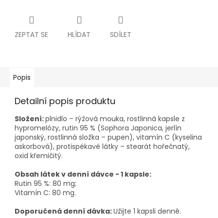
ZEPTAT SE
HLÍDAT
SDÍLET
Popis
Detailní popis produktu
Složení:
plnidlo – rýžová mouka, rostlinná kapsle z
hypromelózy, rutin 95 % (Sophora Japonica, jerlín
japonský, rostlinná složka – pupen), vitamín C (kyselina
askorbová), protispékavé látky – stearát hořečnatý,
oxid křemičitý.
Obsah látek v denní dávce - 1 kapsle:
Rutin 95 %: 80 mg;
Vitamín C: 80 mg.
Doporučená denní dávka:
Užijte 1 kapsli denně.