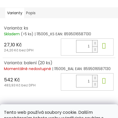
Varianty
Popis
Varianta: ks
Skladem
(>5 ks)
| 115006_KS
EAN:
8595016587130
27,10 Kč
Do 
24,20 Kč bez DPH
Varianta: balení (20 ks)
Momentálně nedostupné
| 115006_BAL
EAN:
8595016587130
542 Kč
Do 
483,93 Kč bez DPH
Z
á
Tento web používá soubory cookie. Dalším
Aktuality
Kamenné prodejny
Kosmetika
Provita
p