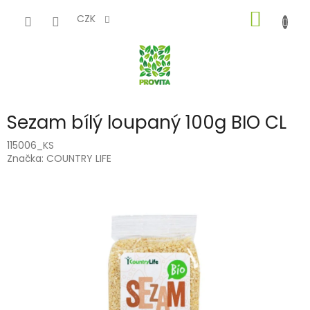
Přejít
NÁKUP
na
CZK
obsah
KOŠÍK
Sezam bílý loupaný 100g BIO CL
115006_KS
Značka:
COUNTRY LIFE