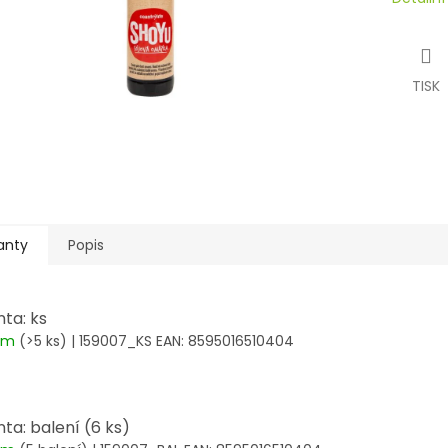
TISK
anty
Popis
nta: ks
dem
(>5 ks)
| 159007_KS
EAN:
8595016510404
nta: balení (6 ks)