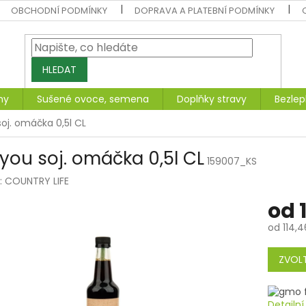
OBCHODNÍ PODMÍNKY
DOPRAVA A PLATEBNÍ PODMÍNKY
HLEDAT
ny
Sušené ovoce, semena
Doplňky stravy
Bezlep
oj. omáčka 0,5l CL
you soj. omáčka 0,5l CL
159007_KS
:
COUNTRY LIFE
od
od
114,4
Měrná
cena:
ZVOLT
Detailn