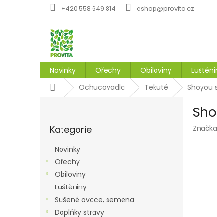
Přejít
+420 558 649 814
eshop@provita.cz
na
obsah
Novinky
Ořechy
Obiloviny
Luštěni
Domů
Ochucovadla
Tekuté
Shoyou s
P
Sho
o
Přeskočit
s
Kategorie
Značka
kategorie
t
r
Novinky
a
Ořechy
n
Obiloviny
n
í
Luštěniny
p
Sušené ovoce, semena
a
Doplňky stravy