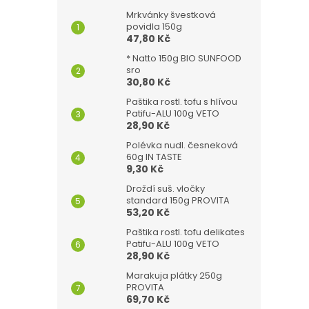
Mrkvánky švestková
povidla 150g
47,80 Kč
* Natto 150g BIO SUNFOOD
sro
30,80 Kč
Paštika rostl. tofu s hlívou
Patifu-ALU 100g VETO
28,90 Kč
Polévka nudl. česneková
60g IN TASTE
9,30 Kč
Droždí suš. vločky
standard 150g PROVITA
53,20 Kč
Paštika rostl. tofu delikates
Patifu-ALU 100g VETO
28,90 Kč
Marakuja plátky 250g
PROVITA
69,70 Kč