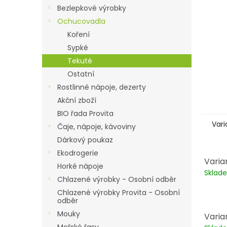
n
Bezlepkové výrobky
e
Ochucovadla
l
Koření
Sypké
Tekuté
Ostatní
Rostlinné nápoje, dezerty
Akční zboží
BIO řada Provita
Vari
Čaje, nápoje, kávoviny
Dárkový poukaz
Ekodrogerie
Varia
Horké nápoje
Skla
Chlazené výrobky - Osobní odběr
Chlazené výrobky Provita - Osobní
odběr
Mouky
Varia