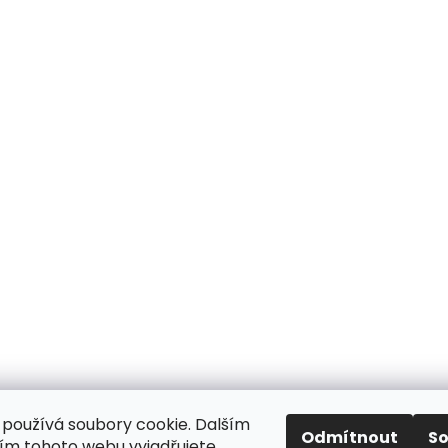
používá soubory cookie. Dalším
Odmítnout
S
m tohoto webu vyjadřujete