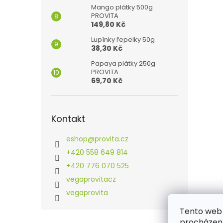
Mango plátky 500g
PROVITA
149,80 Kč
Lupínky řepelky 50g
38,30 Kč
Papaya plátky 250g
PROVITA
69,70 Kč
Kontakt
eshop
@
provita.cz
+420 558 649 814
+420 776 070 525
vegaprovitacz
vegaprovita
Tento web 
Z
procházení