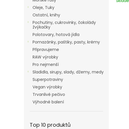
Mořské řasy
Skla
Oleje, Tuky
Ostatní, knihy
Pochutiny, cukrovinky, čokolády
žvýkačky
Polotovary, hotová jídla
Pomazánky, paštiky, pasty, krémy
Připravujeme
RAW výrobky
Pro nejmenší
Sladidla, sirupy, slady, džemy, medy
Superpotraviny
Vegan výrobky
Trvanlivé pečivo
Výhodné balení
Top 10 produktů