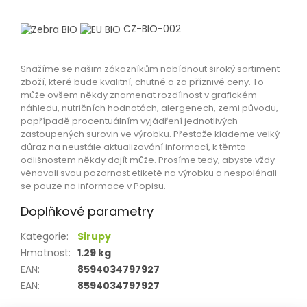
CZ-BIO-002
Snažíme se našim zákazníkům nabídnout široký sortiment
zboží, které bude kvalitní, chutné a za příznivé ceny. To
může ovšem někdy znamenat rozdílnost v grafickém
náhledu, nutričních hodnotách, alergenech, zemi původu,
popřípadě procentuálním vyjádření jednotlivých
zastoupených surovin ve výrobku. Přestože klademe velký
důraz na neustále aktualizování informací, k těmto
odlišnostem někdy dojít může. Prosíme tedy, abyste vždy
věnovali svou pozornost etiketě na výrobku a nespoléhali
se pouze na informace v Popisu.
Doplňkové parametry
Kategorie
:
Sirupy
Hmotnost
:
1.29 kg
EAN
:
8594034797927
EAN
:
8594034797927