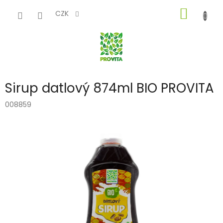
Přejít
NÁKUP
na
CZK
obsah
KOŠÍK
Sirup datlový 874ml BIO PROVITA
008859