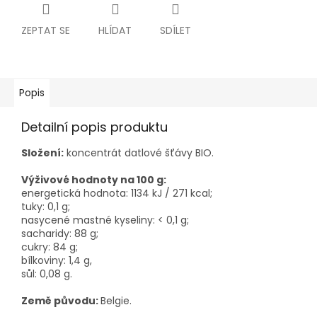
ZEPTAT SE
HLÍDAT
SDÍLET
Popis
Detailní popis produktu
Složení:
koncentrát datlové šťávy BIO.
Výživové hodnoty na 100 g:
energetická hodnota: 1134 kJ / 271 kcal;
tuky: 0,1 g;
nasycené mastné kyseliny: < 0,1 g;
sacharidy: 88 g;
cukry: 84 g;
bílkoviny: 1,4 g,
sůl: 0,08 g.
Země původu:
Belgie.