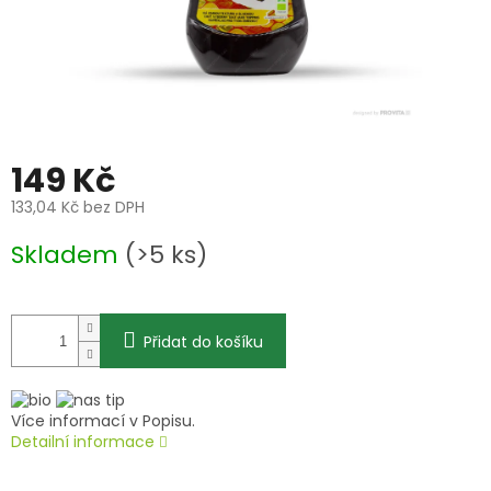
149 Kč
133,04 Kč bez DPH
Měrná
Skladem
(>5 ks)
cena:
Přidat do košíku
Více informací v Popisu.
Detailní informace