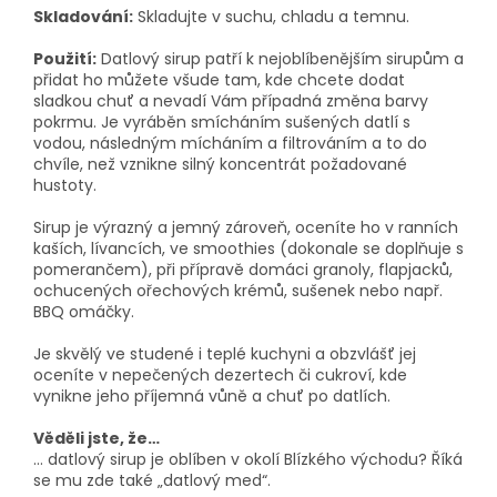
Skladování:
Skladujte v suchu, chladu a temnu.
Použití:
Datlový sirup patří k nejoblíbenějším sirupům a
přidat ho můžete všude tam, kde chcete dodat
sladkou chuť a nevadí Vám případná změna barvy
pokrmu. Je vyráběn smícháním sušených datlí s
vodou, následným mícháním a filtrováním a to do
chvíle, než vznikne silný koncentrát požadované
hustoty.
Sirup je výrazný a jemný zároveň, oceníte ho v ranních
kaších, lívancích, ve smoothies (dokonale se doplňuje s
pomerančem), při přípravě domáci granoly, flapjacků,
ochucených ořechových krémů, sušenek nebo např.
BBQ omáčky.
Je skvělý ve studené i teplé kuchyni a obzvlášť jej
oceníte v nepečených dezertech či cukroví, kde
vynikne jeho příjemná vůně a chuť po datlích.
Věděli jste, že…
… datlový sirup je oblíben v okolí Blízkého východu? Říká
se mu zde také „datlový med“.